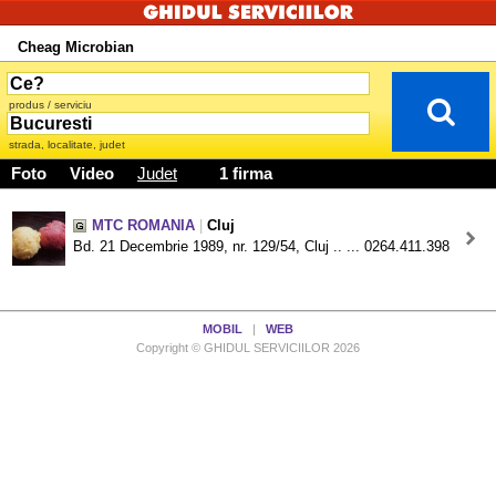
Cheag Microbian
produs / serviciu
strada, localitate, judet
Foto
Video
Judet
1 firma
MTC ROMANIA
|
Cluj
Bd. 21 Decembrie 1989, nr. 129/54, Cluj .. ... 0264.411.398
MOBIL
|
WEB
Copyright © GHIDUL SERVICIILOR 2026