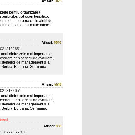
Afisari:
1075
omplete pentru organizarea
 burlacilor, petreceri tematice,
enimente corporate - intalniri de
luri de caritate si multe altele.
Afisari:
5546
 0213133651
unul dintre cele mai importante
credere prin servicii de evaluare,
l sistemelor de management si al
ia, Serbia, Bulgaria, Germania,
Afisari:
5546
 0213133651
unul dintre cele mai importante
credere prin servicii de evaluare,
l sistemelor de management si al
ia, Serbia, Bulgaria, Germania,
nal,...
Afisari:
838
5; 0729165702