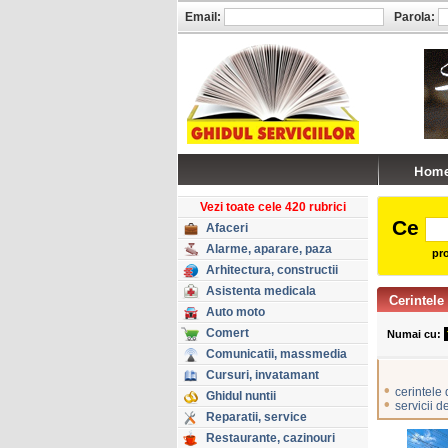
Email:
Parola:
Vezi toate cele 420 rubrici
Ce
Afaceri
Alarme, aparare, paza
pro
Arhitectura, constructii
Asistenta medicala
Cerintele
Auto moto
Comert
Numai cu:
Comunicatii, massmedia
Cursuri, invatamant
•
cerintele 
Ghidul nuntii
•
servicii d
Reparatii, service
Restaurante, cazinouri