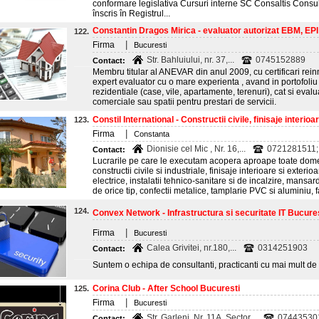
conformare legislativa Cursuri interne SC Consaltis Consu
înscris în Registrul...
Constantin Dragos Mirica - evaluator autorizat EBM, EPI si
122.
|
Firma
Bucuresti
Str. Bahluiului, nr. 37,...
0745152889
Contact:
Membru titular al ANEVAR din anul 2009, cu certificari rein
expert evaluator cu o mare experienta , avand in portofoliu 
rezidentiale (case, vile, apartamente, terenuri), cat si evalua
comerciale sau spatii pentru prestari de servicii.
Constil International - Constructii civile, finisaje interioare
123.
|
Firma
Constanta
Dionisie cel Mic , Nr. 16,...
0721281511;
Contact:
Lucrarile pe care le executam acopera aproape toate domenii
constructii civile si industriale, finisaje interioare si exterio
electrice, instalatii tehnico-sanitare si de incalzire, mansard
de orice tip, confectii metalice, tamplarie PVC si aluminiu, 
124.
Convex Network - Infrastructura si securitate IT Bucure
|
Firma
Bucuresti
Calea Grivitei, nr.180,...
0314251903
Contact:
Suntem o echipa de consultanti, practicanti cu mai mult de
Corina Club - After School Bucuresti
125.
|
Firma
Bucuresti
Str. Garleni, Nr. 11A, Sector...
07443530
Contact: