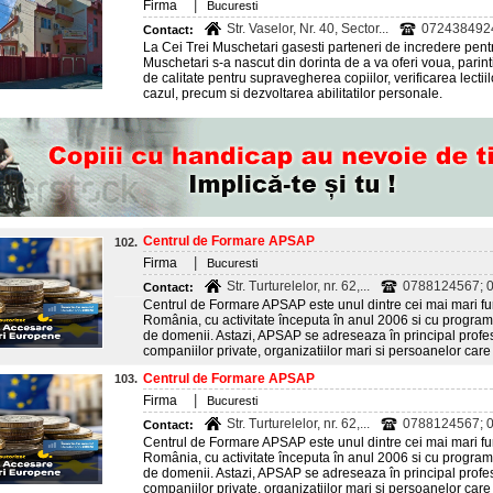
|
Firma
Bucuresti
Str. Vaselor, Nr. 40, Sector...
072438492
Contact:
La Cei Trei Muschetari gasesti parteneri de incredere pentr
Muschetari s-a nascut din dorinta de a va oferi voua, parinti
de calitate pentru supravegherea copiilor, verificarea lectii
cazul, precum si dezvoltarea abilitatilor personale.
Centrul de Formare APSAP
102.
|
Firma
Bucuresti
Str. Turturelelor, nr. 62,...
0788124567; 
Contact:
Centrul de Formare APSAP este unul dintre cei mai mari fur
România, cu activitate începuta în anul 2006 si cu program
de domenii. Astazi, APSAP se adreseaza în principal profes
companiilor private, organizatiilor mari si persoanelor care 
Centrul de Formare APSAP
103.
|
Firma
Bucuresti
Str. Turturelelor, nr. 62,...
0788124567; 
Contact:
Centrul de Formare APSAP este unul dintre cei mai mari fur
România, cu activitate începuta în anul 2006 si cu program
de domenii. Astazi, APSAP se adreseaza în principal profes
companiilor private, organizatiilor mari si persoanelor care 