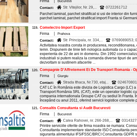
|
Firma
Bucuresti
Str. Vitejilor, Nr. 29,...
0722261712
Contact:
Parchet laminat, parchet stratificat si usi de interior din furn
parchet laminat, parchet stratificat import Franta si German
Comelectro Import Export
119.
|
Firma
Prahova
Str. Principala, nr. 334,...
0769089053; 
Contact:
Activitatea noastra consta in producerea, reconditionarea, c
lemn. Dispunem de linie teh nologica automata cu o capaci
experienta de 22 de ani in domeniu. Din 1992 comercializa
industriali si putem realiza la comanda diverse tipuri de a
dezvoltam si sustinem afacerile ...
Compagnie D'Affretement Et De Transport Romania - Ope
120.
|
Firma
Giurgiu
Strada Ithaca, Nr.730, etaj...
024670801
Contact:
CAT LC în România este divizia de Logistica Cargo (LC) a
Transport România SRL (CAT), este un operator logistic cu 
compania internationala Groupe CAT cu sediul în Franta. În
începând cu anul 2011, oferind servicii logistice complete pe
Consaltis Consultanta si Audit Bucuresti
121.
|
Firma
Bucuresti
Calea Rahovei, nr. 266-268,...
0314327
Contact:
Printre serviciile oferite de firma noastra se numara: Consu
Consultanta implementare standarde ISO Consultanta pen
siguranta alimentului IFS/FSSC/BRCI Consultanta GDPR si s