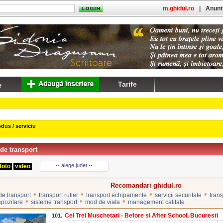
m.ghidul.ro
|
Anuntu
Tarife
dus / serviciu
 de transport
-- alege judet --
foto
video
Recomandari ghidul.ro
•
•
•
•
de transport
transport rutier
transport echipamente
servicii securitate
trans
•
•
•
epozitare
sisteme transport
mod de viata
management calitate
Cei Trei Muschetari - Before si After School, Bucuresti
101.