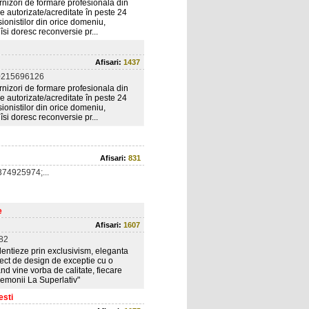
nizori de formare profesionala din
e autorizate/acreditate în peste 24
ionistilor din orice domeniu,
îsi doresc reconversie pr...
Afisari:
1437
0215696126
nizori de formare profesionala din
e autorizate/acreditate în peste 24
ionistilor din orice domeniu,
îsi doresc reconversie pr...
Afisari:
831
74925974;...
e
Afisari:
1607
82
dentieze prin exclusivism, eleganta
ect de design de exceptie cu o
d vine vorba de calitate, fiecare
remonii La Superlativ"
esti