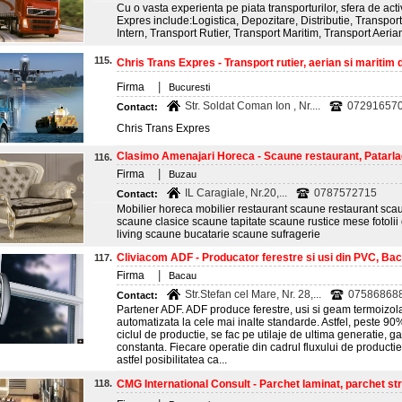
Cu o vasta experienta pe piata transporturilor, sfera de act
Expres include:Logistica, Depozitare, Distributie, Transport
Intern, Transport Rutier, Transport Maritim, Transport Aeria
115.
Chris Trans Expres - Transport rutier, aerian si maritim d
|
Firma
Bucuresti
Str. Soldat Coman Ion , Nr....
0729165702
Contact:
Chris Trans Expres
Clasimo Amenajari Horeca - Scaune restaurant, Patarla
116.
|
Firma
Buzau
IL Caragiale, Nr.20,...
0787572715
Contact:
Mobilier horeca mobilier restaurant scaune restaurant sc
scaune clasice scaune tapitate scaune rustice mese fotoli
living scaune bucatarie scaune sufragerie
Cliviacom ADF - Producator ferestre si usi din PVC, Ba
117.
|
Firma
Bacau
Str.Stefan cel Mare, Nr. 28,...
0758686886
Contact:
Partener ADF. ADF produce ferestre, usi si geam termoizola
automatizata la cele mai inalte standarde. Astfel, peste 90%
ciclul de productie, se fac pe utilaje de ultima generatie, g
constanta. Fiecare operatie din cadrul fluxului de producti
astfel posibilitatea ca...
118.
CMG International Consult - Parchet laminat, parchet strat