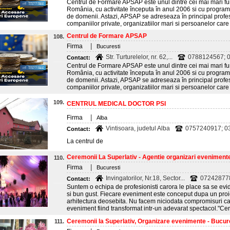
Centrul de Formare APSAP este unul dintre cei mai mari fur
România, cu activitate începuta în anul 2006 si cu program
de domenii. Astazi, APSAP se adreseaza în principal profes
companiilor private, organizatiilor mari si persoanelor care 
Centrul de Formare APSAP
108.
|
Firma
Bucuresti
Str. Turturelelor, nr. 62,...
0788124567; 
Contact:
Centrul de Formare APSAP este unul dintre cei mai mari fur
România, cu activitate începuta în anul 2006 si cu program
de domenii. Astazi, APSAP se adreseaza în principal profes
companiilor private, organizatiilor mari si persoanelor care 
109.
CENTRUL MEDICAL DOCTOR PSI
|
Firma
Alba
Vintisoara, judetul Alba
0757240917; 03
Contact:
La centrul de
Ceremonii La Superlativ - Agentie organizari eveniment
110.
|
Firma
Bucuresti
Invingatorilor, Nr.18, Sector...
07242877
Contact:
Suntem o echipa de profesionisti carora le place sa se evi
si bun gust. Fiecare eveniment este conceput dupa un proi
arhitectura deosebita. Nu facem niciodata compromisuri can
eveniment fiind transformat intr-un adevarat spectacol."Ce
Ceremonii la Superlativ, Organizare evenimente - Bucur
111.