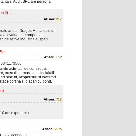
ltanta si Audit SRL are personal
 EI....
Afisari:
217
noite anual, Dragos Mirica este un
atat evaluari de proprietati
ri de active industriale, spatii
,...
Afisari:
652
 0341173566
le activitatii de constructii:
are, executii termosistem, instalatii
ari blocuri, acoperisuri si invelitori
fatade cortina si placari cu bond.
sti
Afisari:
712
 10 ani experienta
Afisari:
2625
15; 0766332833