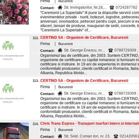
|
Firma
Bucuresti
Str. Invingatorilor, Nr.18,...
0724287782
Contact:
"Ceremonii La Superlativ" iti pune la dispozitie servicii c
evenimentelor private - nunti, botezuri, logodne, petrecerea
aniversari, onomastice, petreceri pentru copii, precum si ev
afaceri, lansari de produse, inaugurari de sedii, concerte, ba
"Ceremonii La Superlativ" of...
CERTIND SA - Organism de Certificare, Bucuresti
112.
|
Firma
Bucuresti
Str. George Enescu, nr....
0788729309 ;
Contact:
Organismul tau de certificare, din 2003. Suntem CERTIND, 
organisme de certificare cu capital romanesc si furnizam in
certificare si instruire. In 19 ani de experienta in domeniu
conformitatii produselor, clientii certificati in Romania, Ital
Albania, Republica Moldo...
CERTIND SA - Organism de Certificare, Bucuresti
113.
|
Firma
Bucuresti
Str. George Enescu, nr....
0788729309 ;
Contact:
Organismul tau de certificare, din 2003. Suntem CERTIND, 
organisme de certificare cu capital romanesc si furnizam in
certificare si instruire. In 19 ani de experienta in domeniu
conformitatii produselor, clientii certificati in Romania, Ital
Albania, Republica Moldo...
Chris Trans Expres - Transport marfuri intern si internatio
114.
|
Firma
Bucuresti
Str. Sold. Coman Ion, nr. 23,
021420561
Contact: