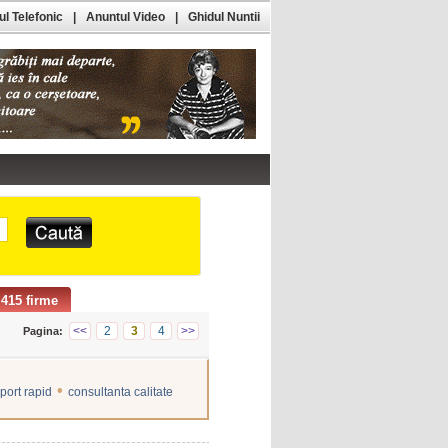
l Telefonic
|
Anuntul Video
|
Ghidul Nuntii
415 firme
<<
2
3
4
>>
Pagina:
•
port rapid
consultanta calitate