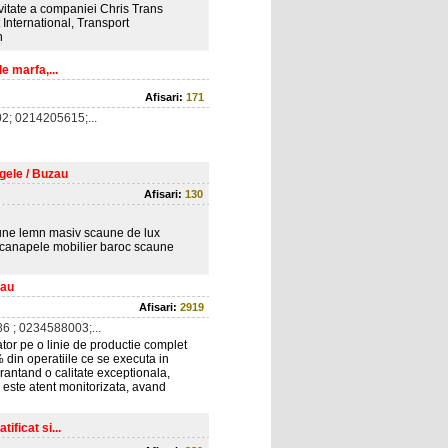
ivitate a companiei Chris Trans
 International, Transport
n
e marfa,...
Afisari:
171
; 0214205615;...
gele / Buzau
Afisari:
130
aune lemn masiv scaune de lux
i canapele mobilier baroc scaune
cau
Afisari:
2919
 ; 0234588003;...
tor pe o linie de productie complet
 din operatiile ce se executa in
arantand o calitate exceptionala,
e este atent monitorizata, avand
ificat si...