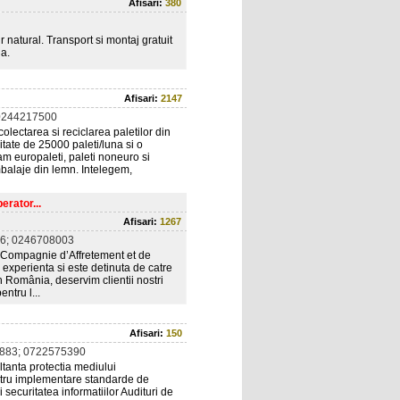
Afisari:
380
ir natural. Transport si montaj gratuit
ia.
Afisari:
2147
0244217500
olectarea si reciclarea paletilor din
tate de 25000 paleti/luna si o
m europaleti, paleti noneuro si
mbalaje din lemn. Intelegem,
rator...
Afisari:
1267
6; 0246708003
 Compagnie d’Affretement et de
experienta si este detinuta de catre
 România, deservim clientii nostri
ntru l...
Afisari:
150
883; 0722575390
ltanta protectia mediului
tru implementare standarde de
ecuritatea informatiilor Audituri de