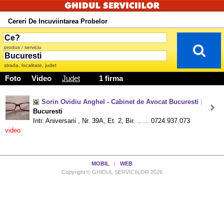
Cereri De Incuviintarea Probelor
produs / serviciu
strada, localitate, judet
Foto
Video
Judet
1 firma
Sorin Ovidiu Anghel - Cabinet de Avocat Bucuresti
|
Bucuresti
Intr. Aniversarii , Nr. 39A, Et. 2, Bir. .. ... 0724.937.073
video
MOBIL
|
WEB
Copyright © GHIDUL SERVICIILOR 2026