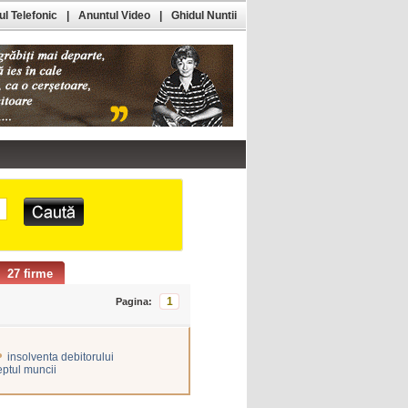
l Telefonic
|
Anuntul Video
|
Ghidul Nuntii
27 firme
1
Pagina:
•
insolventa debitorului
eptul muncii