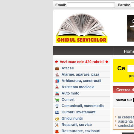
Email:
Parola:
Vezi toate cele 420 rubrici
Ce
Afaceri
Alarme, aparare, paza
pro
Arhitectura, constructii
Asistenta medicala
Cererea d
Auto moto
Comert
Numai cu:
Comunicatii, massmedia
Cursuri, invatamant
•
la cererea
Ghidul nuntii
•
asistenta
Reparatii, service
•
contestati
Restaurante, cazinouri