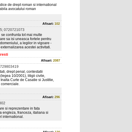
idice de drept roman si international
licabila avocatului roman
Afisari:
102
5; 0720721073
 se confrunta tot mai multe
are sa isi uneasca fortele pentru
omeniului, a legilor in vigoare -
externalizarea acestei activitati.
resti
Afisari:
2087
0729803419
tati, drept penal, contestatii
legea 10/2001), litigii civile,
Inalta Curte de Casatie si Justitie,
i comerciale.
Afisari:
296
802
re si reprezentare in fata
a engleza, franceza, italiana si
l international.