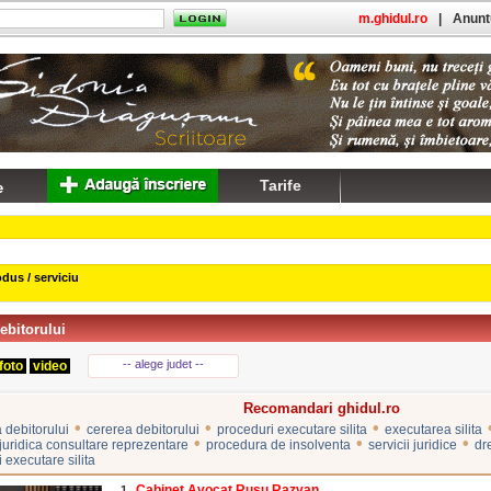
m.ghidul.ro
|
Anuntu
Tarife
dus / serviciu
ebitorului
-- alege judet --
foto
video
Recomandari ghidul.ro
•
•
•
 debitorului
cererea debitorului
proceduri executare silita
executarea silita
•
•
•
 juridica consultare reprezentare
procedura de insolventa
servicii juridice
dr
i executare silita
Cabinet Avocat Rusu Razvan
1.