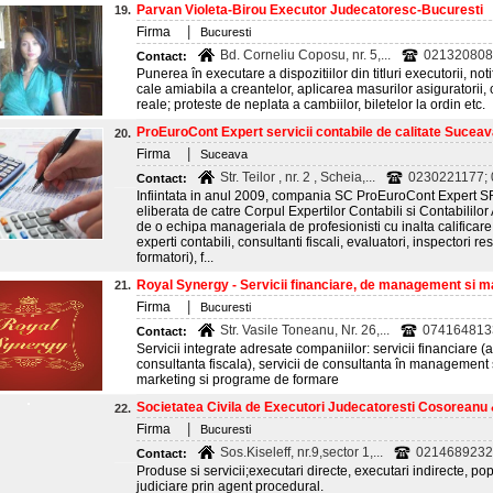
Parvan Violeta-Birou Executor Judecatoresc-Bucuresti
19.
|
Firma
Bucuresti
Bd. Corneliu Coposu, nr. 5,...
021320808
Contact:
Punerea în executare a dispozitiilor din titluri executorii, no
cale amiabila a creantelor, aplicarea masurilor asiguratorii, 
reale; proteste de neplata a cambiilor, biletelor la ordin etc.
ProEuroCont Expert servicii contabile de calitate Sucea
20.
|
Firma
Suceava
Str. Teilor , nr. 2 , Scheia,...
0230221177;
Contact:
Infiintata in anul 2009, compania SC ProEuroCont Expert SR
eliberata de catre Corpul Expertilor Contabili si Contabililo
de o echipa manageriala de profesionisti cu inalta calificare 
experti contabili, consultanti fiscali, evaluatori, inspectori
formatori), f...
Royal Synergy - Servicii financiare, de management si ma
21.
|
Firma
Bucuresti
Str. Vasile Toneanu, Nr. 26,...
074164813
Contact:
Servicii integrate adresate companiilor: servicii financiare (au
consultanta fiscala), servicii de consultanta în management si
marketing si programe de formare
Societatea Civila de Executori Judecatoresti Cosoreanu &
22.
|
Firma
Bucuresti
Sos.Kiseleff, nr.9,sector 1,...
0214689232
Contact:
Produse si servicii;executari directe, executari indirecte, popri
judiciare prin agent procedural.