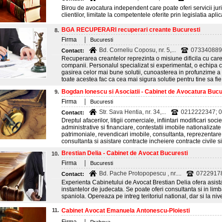
Birou de avocatura independent care poate oferi servicii jur
clientilor, limitate la competentele oferite prin legislatia ap
BGA RECUPERARI recuperari creante Bucuresti
8.
|
Firma
Bucuresti
Bd. Corneliu Coposu, nr. 5,...
073340889
Contact:
Recuperarea creantelor reprezinta o misiune dificila cu care
companii. Personalul specializat si experimentat, o echipa c
gasirea celor mai bune solutii, cunoasterea in profunzime a d
toate acestea fac ca cea mai sigura solutie pentru tine sa fie 
Bogdan Ionescu si Asociatii - Cabinet de Avocatura Bucu
9.
|
Firma
Bucuresti
Str. Sava Hentia, nr. 34,...
0212222347; 
Contact:
Dreptul afacerilor, litigii comerciale, infiintari modificari socie
administrative si financiare, contestatii imobile nationalizate (
patrimoniale, revendicari imobile, consultanta, reprezentare 
consultanta si asistare contracte incheiere contracte civile s
Brestian Delia - Cabinet de Avocat Bucuresti
10.
|
Firma
Bucuresti
Bd. Pache Protopopescu , nr....
0722917
Contact:
Experienta Cabinetului de Avocat Brestian Delia ofera asista
instantelor de judecata. Se poate oferi consultanta si in limb
spaniola. Opereaza pe intreg teritoriul national, dar si la nive
11.
Cabinet Avocat Emanuela Antonescu-Ploiesti
|