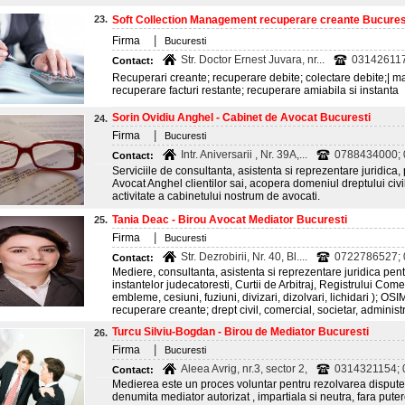
23.
Soft Collection Management recuperare creante Bucures
|
Firma
Bucuresti
Str. Doctor Ernest Juvara, nr...
03142611
Contact:
Recuperari creante; recuperare debite; colectare debite;| m
recuperare facturi restante; recuperare amiabila si instanta
Sorin Ovidiu Anghel - Cabinet de Avocat Bucuresti
24.
|
Firma
Bucuresti
Intr. Aniversarii , Nr. 39A,...
0788434000;
Contact:
Serviciile de consultanta, asistenta si reprezentare juridica,
Avocat Anghel clientilor sai, acopera domeniul dreptului civ
activitate a cabinetului nostrum de avocati.
Tania Deac - Birou Avocat Mediator Bucuresti
25.
|
Firma
Bucuresti
Str. Dezrobirii, Nr. 40, Bl....
0722786527;
Contact:
Mediere, consultanta, asistenta si reprezentare juridica pentr
instantelor judecatoresti, Curtii de Arbitraj, Registrului Comer
embleme, cesiuni, fuziuni, divizari, dizolvari, lichidari ); OSIM 
recuperare creante; drept civil, comercial, societar, administra
Turcu Silviu-Bogdan - Birou de Mediator Bucuresti
26.
|
Firma
Bucuresti
Aleea Avrig, nr.3, sector 2,
0314321154;
Contact:
Medierea este un proces voluntar pentru rezolvarea disputelo
denumita mediator autorizat , impartiala si neutra, fara puter