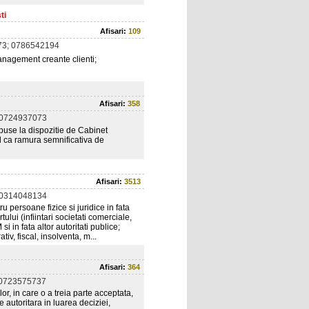
ti
Afisari:
109
73; 0786542194
anagement creante clienti;
Afisari:
358
 0724937073
 puse la dispozitie de Cabinet
il ca ramura semnificativa de
Afisari:
3513
 0314048134
u persoane fizice si juridice in fata
tului (infiintari societati comerciale,
si in fata altor autoritati publice;
tiv, fiscal, insolventa, m...
Afisari:
364
 0723575737
r, in care o a treia parte acceptata,
e autoritara in luarea deciziei,