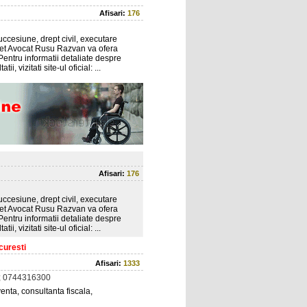
Afisari:
176
uccesiune, drept civil, executare
binet Avocat Rusu Razvan va ofera
. Pentru informatii detaliate despre
i, vizitati site-ul oficial: ...
Afisari:
176
uccesiune, drept civil, executare
binet Avocat Rusu Razvan va ofera
. Pentru informatii detaliate despre
i, vizitati site-ul oficial: ...
curesti
Afisari:
1333
; 0744316300
lventa, consultanta fiscala,