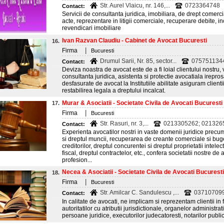
Str. Aurel Vlaicu, nr. 146,...
0723364748
Contact:
Servicii de consultanta juridica, imobiliara, de drept comercia
acte, reprezentare in litigii comerciale, recuperare debite, in
revendicari imobiliare
Ivan Razvan Claudiu - Cabinet de Avocat Bucuresti
16.
|
Firma
Bucuresti
Drumul Sarii, Nr. 85, sector...
075751134
Contact:
Deviza noastra de avocat este de a fi loial clientului nostru, 
consultanta juridica, asistenta si protectie avocatiala irepro
desfasurate de avocat la Institutiile abilitate asiguram clienti
restabilirea legala a dreptului incalcat.
Murar & Asociatii - Societate Civila de Avocati Bucuresti
17.
|
Firma
Bucuresti
Str. Rasuri, nr. 3,...
0213305262; 021326
Contact:
Experienta avocatilor nostri in vaste domenii juridice precum 
si dreptul muncii, recuperarea de creante comerciale si buge
creditorilor, dreptul concurentei si dreptul proprietatii intele
fiscal, dreptul contractelor, etc., confera societatii nostre de 
profesion...
Necea & Asociatii - Societate Civila de Avocati Bucuresti
18.
|
Firma
Bucuresti
Str. Amilcar C. Sandulescu ,...
037107099
Contact:
In calitate de avocati, ne implicam si reprezentam clientii in 
autoritatilor cu atributii jurisdictionale, organelor administratie
persoane juridice, executorilor judecatoresti, notarilor public