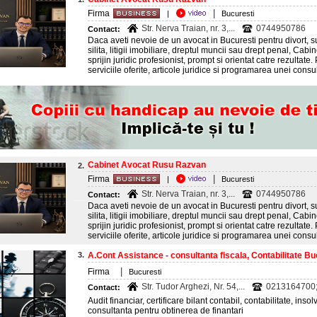
|
Firma
|
Bucuresti
Str. Nerva Traian, nr. 3,...
0744950786
Contact:
Daca aveti nevoie de un avocat in Bucuresti pentru divort, s
silita, litigii imobiliare, dreptul muncii sau drept penal, Ca
sprijin juridic profesionist, prompt si orientat catre rezultate
serviciile oferite, articole juridice si programarea unei consultati
Cabinet Avocat Rusu Razvan
2.
|
Firma
|
Bucuresti
Str. Nerva Traian, nr. 3,...
0744950786
Contact:
Daca aveti nevoie de un avocat in Bucuresti pentru divort, s
silita, litigii imobiliare, dreptul muncii sau drept penal, Ca
sprijin juridic profesionist, prompt si orientat catre rezultate
serviciile oferite, articole juridice si programarea unei consultati
3.
A.Cont Assistance - consultanta fiscala, Contabilitate Bu
|
Firma
Bucuresti
Str. Tudor Arghezi, Nr. 54,...
0213164700
Contact:
Audit financiar, certificare bilant contabil, contabilitate, inso
consultanta pentru obtinerea de finantari