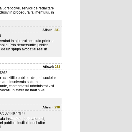
l, drept civil, servicii de redactare
clusiv in procedura falimentului, in
Afisari:
281
4
venind in ajutorul acestuia printr-o
sabila. Prin demersurile juridice
i de un sprijin avocatial real in
Afisari:
253
5262
achizitiile publice, dreptul societar
tare, insolventa si dreptul
ctuale, contenciosul administrativ si
avocati un statut de inalt nivel
Afisari:
298
7; 0744977977
fata instantelor judecatoresti,
i publice, institutiilor si altor
i