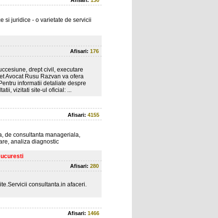
Afisari:
130
si juridice - o varietate de servicii
Afisari:
176
uccesiune, drept civil, executare
binet Avocat Rusu Razvan va ofera
. Pentru informatii detaliate despre
i, vizitati site-ul oficial: ...
Afisari:
4155
enta, de consultanta manageriala,
zare, analiza diagnostic
Bucuresti
Afisari:
280
ite.Servicii consultanta.in afaceri.
Afisari:
1466