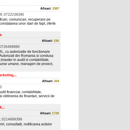
Afisari:
3387
9; 0722238390
tificari, comunicari, recuperare pe
constatarea unor stari de fapt, oferte
va
Afisari:
156
 0726499990
L, cu autorizatie de functionare
r Autorizati din Romania si condusa
(master in audit si contabilitate,
 resurse umane, manageri de proiect,
rketing,...
Afisari:
204
3
dit financiar, contabilitate,
 obtinerea de finantari, servicii de
...
Afisari:
1729
; 0214689399
ri, consultatii, notificarea actelor