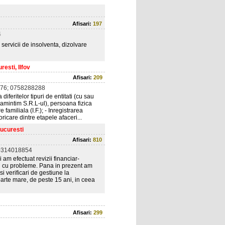
Afisari:
197
4
 servicii de insolventa, dizolvare
esti, Ilfov
Afisari:
209
76; 0758288288
diferitelor tipuri de entitati (cu sau
, amintim S.R.L-ul), persoana fizica
e familiala (I.F.); - Inregistrarea
ricare dintre etapele afaceri...
Bucuresti
Afisari:
810
0314018854
am efectuat revizii financiar-
tari cu probleme. Pana in prezent am
si verificari de gestiune la
oarte mare, de peste 15 ani, in ceea
Afisari:
299