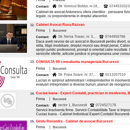
Firma
Prahova
Str. Vornicul Boldur, nr.18,...
0744533323
Contact:
Cabinet de avocat Antonescu ofera clientilor - persoane fizice 
legale, cu preponderenta in dreptul afacerilor.
Cabinet Avocat Rusu Razvan
12.
|
Firma
Bucuresti
Str. Nerva Traian, nr. 3,...
0744950786
Contact:
Daca aveti nevoie de un avocat in Bucuresti pentru divort, s
silita, litigii imobiliare, dreptul muncii sau drept penal, Ca
sprijin juridic profesionist, prompt si orientat catre rezultate
serviciile oferite, articole juridice si programarea unei consultati
13.
CONSULTA 99 consultanta manageriala Bucuresti
|
Firma
Bucuresti
Str. Popa Soare, nr. 37,...
0213207510
Contact:
Lucrari in sprijinul administrarii \ intreprinderilor in insolv
evaluari intreprinderi si diverse bunuri, planuri de reorgani
Cucias Ioana - Expert Contabil, practician in insolventa, 
14.
|
Firma
Bucuresti
sector 1, Bucuresti
0724527178
Contact:
Servicii Insolventa firme..Servicii Contabilitate.Taxe si Impoz
Cucias Ioana - Cabinet Individual Expert Contabil Bucuresti
Gindu Ruxandra - Cabinet de avocat Bucuresti
15.
|
Firma
Bucuresti