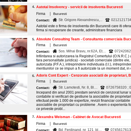
4.
Aatotal Insolvency - servicii de insolventa Bucuresti
|
Firma
Bucuresti
Str. Grigore Alexandrescu,...
021212173
Contact:
Aatotal este o firma de insolventa din Bucuresti care iti ofera
firma si recuperare de creante, administrare financiara
Absolute Consulting Team - Consultanta comerciala Bucur
5.
|
Firma
Bucuresti
Sos. Mihai Bravu, nr.62A, Et....
07242062
Contact:
Infiintarea si autorizarea la Registrul Comertului (O.N.R.C.) a 
fara personalitate juridica) - societati comerciale (dintre ele
autorizata (P.F.A.), intreprindere individuala (I.I.), intreprinder
mentiunilor ce se impun a fi autorizate la un moment dat, in o
Adoris Cont Expert - Cenzorate asociatii de proprietari, 
6.
|
Firma
Bucuresti
Str. Lamotesti, Nr. 8, Bl....
0726758320 ; 
Contact:
Incepand din anul 2001 prestam servicii de cenzorat lunar si 
contabile si verificari de gestiune la asociatiile de proprie
efectuat peste 1.000 de expertize, revizii financiar contabile 
asociatiile de proprietari cu probleme . Avem o experienta f
ce priveste probl...
7.
Alexandra Weisman - Cabinet de Avocat Bucuresti
|
Firma
Bucuresti
Bd. Ferdinand, nr. 121, bl....
0745617613
Contact: