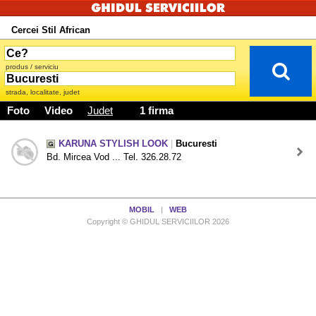
Cercei Stil African
produs / serviciu
strada, localitate, judet
Foto
Video
Judet
1 firma
KARUNA STYLISH LOOK
|
Bucuresti
Bd. Mircea Vod ... Tel. 326.28.72
MOBIL
|
WEB
Copyright © GHIDUL SERVICIILOR 2026