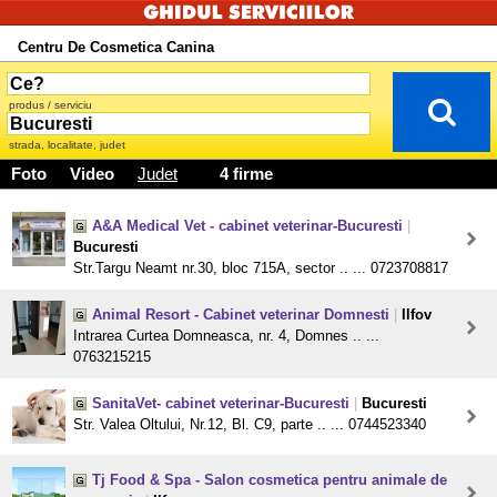
Centru De Cosmetica Canina
produs / serviciu
strada, localitate, judet
Foto
Video
Judet
4 firme
A&A Medical Vet - cabinet veterinar-Bucuresti
|
Bucuresti
Str.Targu Neamt nr.30, bloc 715A, sector .. ... 0723708817
Animal Resort - Cabinet veterinar Domnesti
|
Ilfov
Intrarea Curtea Domneasca, nr. 4, Domnes .. ...
0763215215
SanitaVet- cabinet veterinar-Bucuresti
|
Bucuresti
Str. Valea Oltului, Nr.12, Bl. C9, parte .. ... 0744523340
Tj Food & Spa - Salon cosmetica pentru animale de