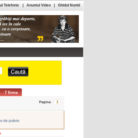
l Telefonic
|
Anuntul Video
|
Ghidul Nuntii
7 firme
1
Pagina:
le de putere
e