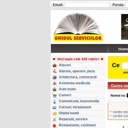
Email:
Parola:
Vezi toate cele 420 rubrici
Ce
Afaceri
Alarme, aparare, paza
pro
Arhitectura, constructii
Asistenta medicala
Centre st
Auto moto
Comert
Numai cu:
Comunicatii, massmedia
Cursuri, invatamant
•
centre str
Ghidul nuntii
•
centre c
Reparatii, service
Restaurante, cazinouri