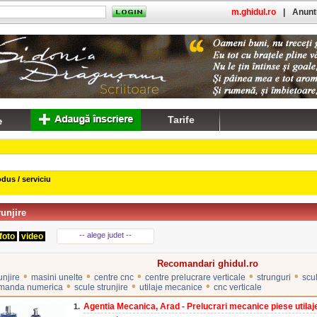
m.ghidul.ro
|
Anuntu
Tarife
dus / serviciu
runjire
-- alege judet --
foto
video
Recomandari ghidul.ro
•
•
•
•
•
unjire
masini unelte
centre cnc
centre prelucrare verticale
strunguri
scu
•
•
•
omanda numerica
scule strunjire
utilaje mecanice
cnc verticale
Agentia Mecanica, Arad - Prelucrari mecanice piese utilaj
1.