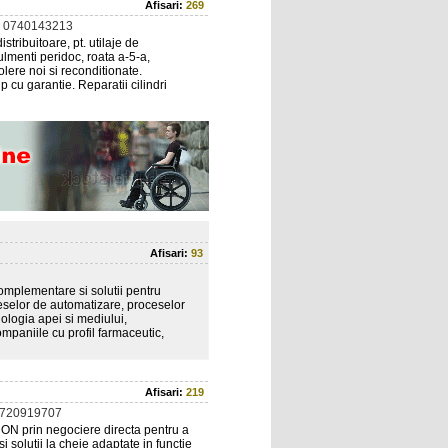
Afisari:
269
 0740143213
tribuitoare, pt. utilaje de
rulmenti peridoc, roata a-5-a,
olere noi si reconditionate.
p cu garantie. Reparatii cilindri
Afisari:
93
omplementare si solutii pentru
ceselor de automatizare, proceselor
ologia apei si mediului,
mpaniile cu profil farmaceutic,
Afisari:
219
0720919707
ON prin negociere directa pentru a
 solutii la cheie adaptate in functie