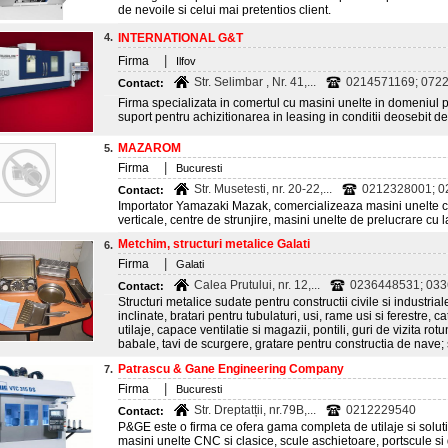
de nevoile si celui mai pretentios client.
4.
INTERNATIONAL G&T
|
Firma
Ilfov
Str. Selimbar , Nr. 41,...
0214571169; 0722
Contact:
Firma specializata in comertul cu masini unelte in domeniul 
suport pentru achizitionarea in leasing in conditii deosebit 
MAZAROM
5.
|
Firma
Bucuresti
Str. Musetesti, nr. 20-22,...
0212328001; 02
Contact:
Importator Yamazaki Mazak, comercializeaza masini unelte 
verticale, centre de strunjire, masini unelte de prelucrare cu 
Metchim, structuri metalice Galati
6.
|
Firma
Galati
Calea Prutului, nr. 12,...
0236448531; 03
Contact:
Structuri metalice sudate pentru constructii civile si industriale
inclinate, bratari pentru tubulaturi, usi, rame usi si ferestre, 
utilaje, capace ventilatie si magazii, pontili, guri de vizita ro
babale, tavi de scurgere, gratare pentru constructia de nave; stru
Patrascu & Gane Engineering Company
7.
|
Firma
Bucuresti
Str. Dreptatții, nr.79B,...
0212229540
Contact:
P&GE este o firma ce ofera gama completa de utilaje si soluti
masini unelte CNC si clasice, scule aschietoare, portscule si 