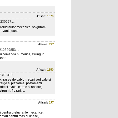
Afisari:
1076
230627;...
prelucrarilor mecanice. Asiguram
de avantajoase
Afisari:
777
12329853;...
cu comanda numerica, strunguri
laser
Afisari:
1550
36401310
, trasee de cabluri, scari verticale si
catarge si platforme, postamenti
tunde si ovale, carme si ancore,
njiri, frezari,r...
Afisari:
277
i pentru prelucrarile mecanice:
dotari pentru masini unelte,