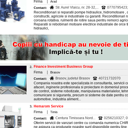
|
Firma
Arad
Str. Aurel Vlaicu, nr. 28-32,...
0770795423;
Contact:
Reconditionari si reparatii pompe hidraulice, hidromotoare , dis
constructii, agricole si industriale cu garanti. Reconditionari 
coroana rotativa. rulmenti de rotire saua pentru remorci agric
Reparatii si rebobinari motoare electrice industriale de orce ti
hidraulici,
Finance Investment Business Group
2.
|
Firma
Brasov
Brasov, judetul Brasov
40721732070
Contact:
Compania noastra este specializata in consultanta, servicii c
afaceri, inginerie profesionala si proiectare in domeniul pro
de control, sisteme robotizate, manipularea materialelor, tehn
comunicare si siguranta, precum si sisteme de date pentru co
automotive, industria aliment...
Hemarom Service
3.
|
Firma
Timis
Centura Timisoara Nord...
0256210327; 
Contact:
Oferim servicii de vanzari centre cu comanda numerica CHIR
ne asigura ca produsele noastre sunt disponibile pentru tine si