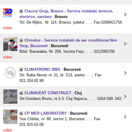
Clacosi Grup, Brasov - Service instalatii termice,
electrice, sanitare
|
Brasov
Str. De Mijloc, Nr. 114, Brasov, judetul .. ... Fax:0268421756
video
Climalux - Service instalatii de aer conditionat Non
Stop, Bucuresti
|
Bucuresti
Bdul. Basarabia, Nr. 256, Incinta Faur, .. ... 0212055700
video
CLIMATRONIC BMS
|
Bucuresti
Str. Baba Novac nr. 21, bl. G11, parter, .. ... Fax
021.324.82.98
CLIMAVENT CONSTRUCT
|
Cluj
Str.Giordano Bruno, nr.1-3, Cluj Napoca, .. ... 0264.599 .042
CP MED LABORATORY
|
Bucuresti
Sos Chitilei, nr. 88, sector 1, Bucurest .. ... Fax
031.815.62.08
video