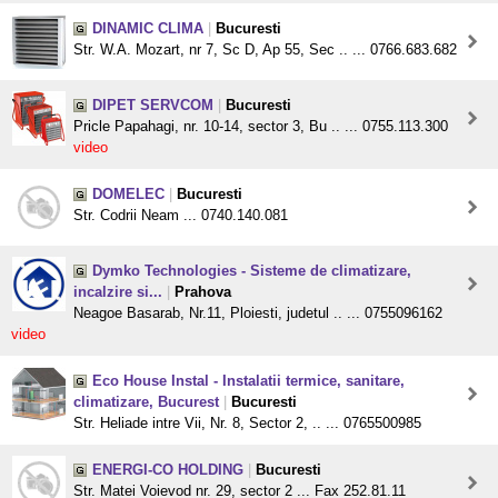
DINAMIC CLIMA
|
Bucuresti
Str. W.A. Mozart, nr 7, Sc D, Ap 55, Sec .. ... 0766.683.682
DIPET SERVCOM
|
Bucuresti
Pricle Papahagi, nr. 10-14, sector 3, Bu .. ... 0755.113.300
video
DOMELEC
|
Bucuresti
Str. Codrii Neam ... 0740.140.081
Dymko Technologies - Sisteme de climatizare,
incalzire si...
|
Prahova
Neagoe Basarab, Nr.11, Ploiesti, judetul .. ... 0755096162
video
Eco House Instal - Instalatii termice, sanitare,
climatizare, Bucurest
|
Bucuresti
Str. Heliade intre Vii, Nr. 8, Sector 2, .. ... 0765500985
ENERGI-CO HOLDING
|
Bucuresti
Str. Matei Voievod nr. 29, sector 2 ... Fax 252.81.11