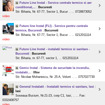
Future Line Instal - Service centrale termice si aer
conditionat,...
|
Bucuresti
Str. Biharia, Nr. 67-77, Sector 1, Bucur .. ... 0728873052
video
Future line Instal (FLI) - Service pentru centrale
termice, Bucuresti
|
Bucuresti
Str. Biharia, Nr. 67-77, Sector 1, Bucur .. ... 0212011114
video
Future Line Instal - instalatii termice si sanitare -
Bucuresti
|
Bucuresti
Str. Biharia, nr. 67-77, sector 1, ... 0212011114
Gemix Instal - Sisteme de securitate la incendiu,
instalatii...
|
Ilfov
Str. Nicolae Mohanescu, Nr. 25 A, Volunt .. ... 0757027730
General Instalatii - Instalatii termice si sanitare, Iasi
|
Iasi
Soseaua Bucium, Nr.21-23, corp C1, Iasi, .. ... Fax:
0332408757
video