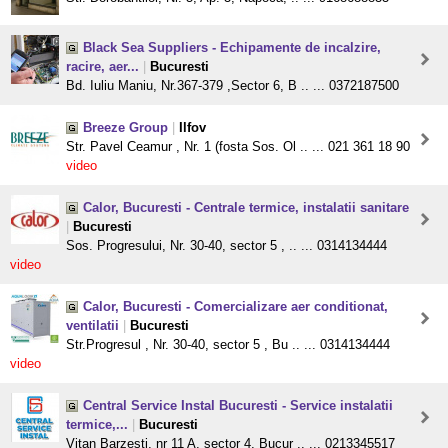
Black Sea Suppliers - Echipamente de incalzire,
racire, aer...
|
Bucuresti
Bd. Iuliu Maniu, Nr.367-379 ,Sector 6, B .. ... 0372187500
Breeze Group
|
Ilfov
Str. Pavel Ceamur , Nr. 1 (fosta Sos. Ol .. ... 021 361 18 90
video
Calor, Bucuresti - Centrale termice, instalatii sanitare
|
Bucuresti
Sos. Progresului, Nr. 30-40, sector 5 , .. ... 0314134444
video
Calor, Bucuresti - Comercializare aer conditionat,
ventilatii
|
Bucuresti
Str.Progresul , Nr. 30-40, sector 5 , Bu .. ... 0314134444
video
Central Service Instal Bucuresti - Service instalatii
termice,...
|
Bucuresti
Vitan Barzesti, nr 11 A, sector 4, Bucur .. ... 0213345517