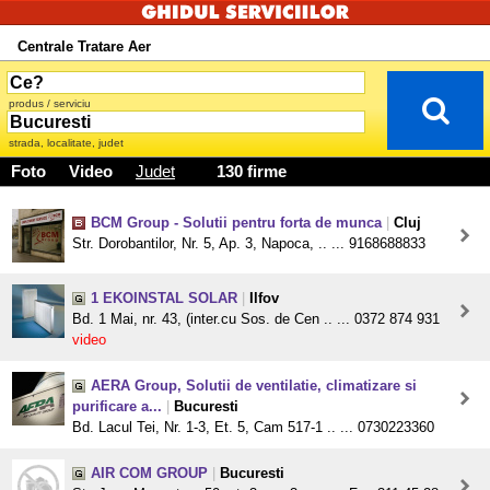
Centrale Tratare Aer
produs / serviciu
strada, localitate, judet
Foto
Video
Judet
130 firme
BCM Group - Solutii pentru forta de munca
|
Cluj
Str. Dorobantilor, Nr. 5, Ap. 3, Napoca, .. ... 9168688833
1 EKOINSTAL SOLAR
|
Ilfov
Bd. 1 Mai, nr. 43, (inter.cu Sos. de Cen .. ... 0372 874 931
video
AERA Group, Solutii de ventilatie, climatizare si
purificare a...
|
Bucuresti
Bd. Lacul Tei, Nr. 1-3, Et. 5, Cam 517-1 .. ... 0730223360
AIR COM GROUP
|
Bucuresti