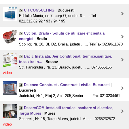
CR CONSULTING
|
Bucuresti
Bd.Iuliu Maniu, nr. 7, corp O, sector 6 .. ... Tel.
021.312.82.92 / 93 / 94 / 95
Cyclon, Braila - Solutii de utilizare eficienta a
energiei
|
Braila
Scolilor, Nr. 28, Bl. D2, Braila, judetu .. ... Tel/Fax:0239611870
Dacic Instalatii, Aer Conditionat, termice,sanitare,
incalzire in...
|
Brasov
Str. Fanionului , Nr. 23, Brasov, judetu .. ... 0743555156
video
Delenco Construct - Constructii civile, Bucuresti
|
Bucuresti
Judetului, Nr.1, Etaj 2, Apt. 205,Sector .. ... Fax:0213234461
DeservCOM instalatii termice, sanitare si electrice,
Targu Mures
|
Mures
Secerei , Nr. 15, Targu Mures, judetul M .. ... 0265232572
video