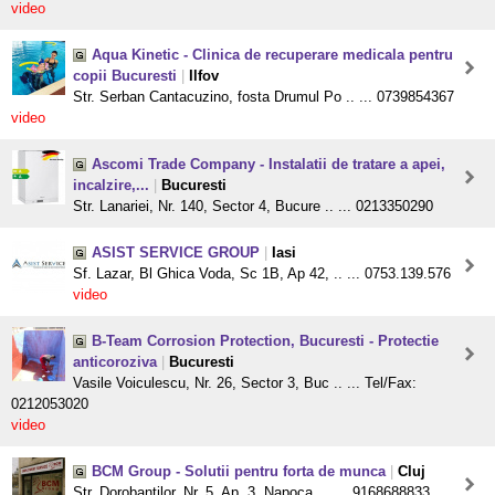
video
Aqua Kinetic - Clinica de recuperare medicala pentru
copii Bucuresti
|
Ilfov
Str. Serban Cantacuzino, fosta Drumul Po .. ... 0739854367
video
Ascomi Trade Company - Instalatii de tratare a apei,
incalzire,...
|
Bucuresti
Str. Lanariei, Nr. 140, Sector 4, Bucure .. ... 0213350290
ASIST SERVICE GROUP
|
Iasi
Sf. Lazar, Bl Ghica Voda, Sc 1B, Ap 42, .. ... 0753.139.576
video
B-Team Corrosion Protection, Bucuresti - Protectie
anticoroziva
|
Bucuresti
Vasile Voiculescu, Nr. 26, Sector 3, Buc .. ... Tel/Fax:
0212053020
video
BCM Group - Solutii pentru forta de munca
|
Cluj
Str. Dorobantilor, Nr. 5, Ap. 3, Napoca, .. ... 9168688833