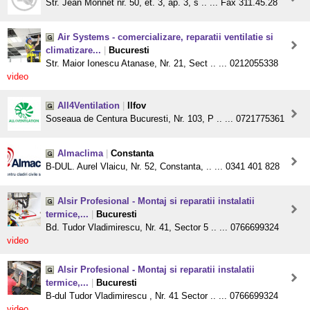
Str. Jean Monnet nr. 50, et. 3, ap. 3, s .. ... Fax 311.45.28
Air Systems - comercializare, reparatii ventilatie si
climatizare...
|
Bucuresti
Str. Maior Ionescu Atanase, Nr. 21, Sect .. ... 0212055338
video
All4Ventilation
|
Ilfov
Soseaua de Centura Bucuresti, Nr. 103, P .. ... 0721775361
Almaclima
|
Constanta
B-DUL. Aurel Vlaicu, Nr. 52, Constanta, .. ... 0341 401 828
Alsir Profesional - Montaj si reparatii instalatii
termice,...
|
Bucuresti
Bd. Tudor Vladimirescu, Nr. 41, Sector 5 .. ... 0766699324
video
Alsir Profesional - Montaj si reparatii instalatii
termice,...
|
Bucuresti
B-dul Tudor Vladimirescu , Nr. 41 Sector .. ... 0766699324
video