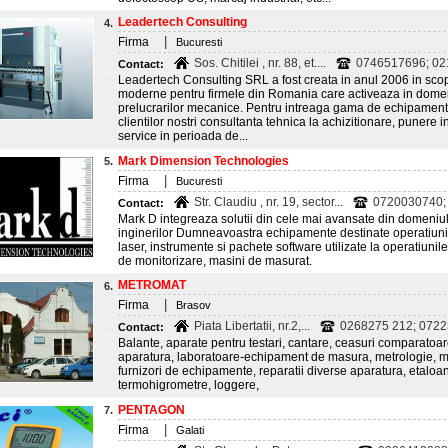
Leadertech Consulting
4.
|
Firma
Bucuresti
Sos. Chitilei , nr. 88, et....
0746517696; 0
Contact:
Leadertech Consulting SRL a fost creata in anul 2006 in scopu
moderne pentru firmele din Romania care activeaza in domeniul
prelucrarilor mecanice. Pentru intreaga gama de echipament
clientilor nostri consultanta tehnica la achizitionare, punere i
service in perioada de...
Mark Dimension Technologies
5.
|
Firma
Bucuresti
Str. Claudiu , nr. 19, sector...
0720030740;
Contact:
Mark D integreaza solutii din cele mai avansate din domeniul
inginerilor Dumneavoastra echipamente destinate operatiunilor
laser, instrumente si pachete software utilizate la operatiuni
de monitorizare, masini de masurat.
METROMAT
6.
|
Firma
Brasov
Piata Libertatii, nr.2,...
0268275 212; 07223
Contact:
Balante, aparate pentru testari, cantare, ceasuri comparatoar
aparatura, laboratoare-echipament de masura, metrologie, m
furnizori de echipamente, reparatii diverse aparatura, etaloa
termohigrometre, loggere,
PENTAGON
7.
|
Firma
Galati