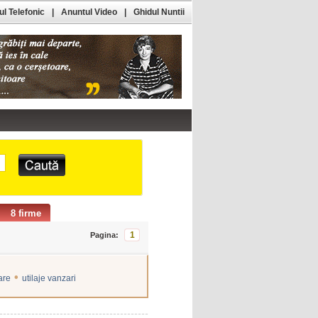
l Telefonic
|
Anuntul Video
|
Ghidul Nuntii
8 firme
1
Pagina:
•
are
utilaje vanzari