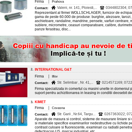
|
Firma
Prahova
Valeni, nr. 141, Ploiesti,...
0344802304; 07
Contact:
Reprezentant al firmei WOLLSCHLAGER, furnizor de echipame
gama de peste 60.000 de produse: burghie, alezoare, tarozi, fi
aschietoare, randaline, mandrine, pensete, varfuri centrare
sublere, micrometre, ceasuri comparatoare, calibre, durimetr
panze ferastrau, disc...
2.
INTERNATIONAL G&T
|
Firma
Ilfov
Str. Selimbar , Nr. 41,...
0214571169; 0722
Contact:
Firma specializata in comertul cu masini unelte in domeniul 
suport pentru achizitionarea in leasing in conditii deosebit 
KIMET
3.
|
Firma
Covasna
Str. Garii , Nr.64, Targu...
0267363022; 07
Contact:
Aparate de masura si control, sisteme de masurare liniare si u
si materiale specifice examinarilor nedestructive cu lichide 
contrast culoare si fluorescente, examinari cu radiatii penetran
defectoscop US, marcaj industrial, etc...