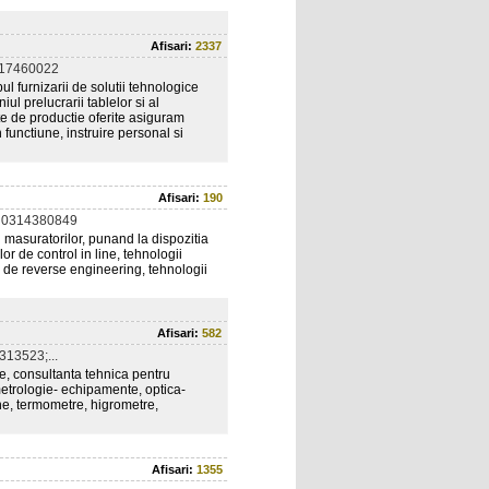
Afisari:
2337
217460022
l furnizarii de solutii tehnologice
 prelucrarii tablelor si al
e de productie oferite asiguram
n functiune, instruire personal si
Afisari:
190
 0314380849
 masuratorilor, punand la dispozitia
 de control in line, tehnologii
le de reverse engineering, tehnologii
Afisari:
582
13523;...
e, consultanta tehnica pentru
etrologie- echipamente, optica-
ne, termometre, higrometre,
Afisari:
1355