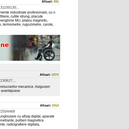
Afisari:
591
31150130;...
nte industriale profesionale, cu o
liere, cutite strung, placute
, menghine MU, platou magnetic,
e, termometre, rugozimetre, carote,
Afisari:
1074
230627;...
prelucrarilor mecanice. Asiguram
de avantajoase
Afisari:
1014
22504489
nghiulare cu afisaj digital, aparate
penetrante, pulberi magnetice
te, radiografiere digitala,