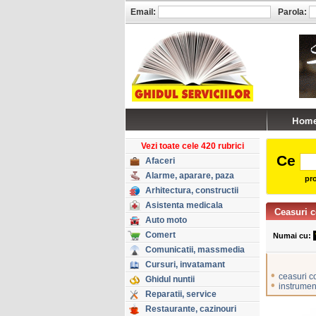
Email:
Parola:
Vezi toate cele 420 rubrici
Ce
Afaceri
Alarme, aparare, paza
pro
Arhitectura, constructii
Asistenta medicala
Ceasuri 
Auto moto
Comert
Numai cu:
Comunicatii, massmedia
Cursuri, invatamant
•
ceasuri 
Ghidul nuntii
•
instrume
Reparatii, service
Restaurante, cazinouri