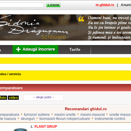
m.ghidul.ro
|
Anuntu
Tarife
dus / serviciu
comparatoare
-- alege judet --
foto
video
Recomandari ghidul.ro
•
•
•
•
comparatoare
furnizori sublere
masini unelte
masini masurat
unelte masur
•
•
•
nte masura
strunguri
bormasini flexuri rotopercutoare
instrumente control
FLANT GRUP
1.