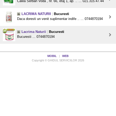
Calea Serban Voda , nr. 66, etaj 1, ap. .. ... 021.315.47.44
LACRIMA NATURII
|
Bucuresti
Daca doresti un venit suplimentar indife .. ... 0744870194
Lacrima Naturii
|
Bucuresti
Bucuresti ... 0744870194
MOBIL
|
WEB
Copyright © GHIDUL SERVICIILOR 2026