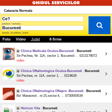
Cataracta Normala
produs / serviciu
strada, localitate, judet
Foto
Video
Judet
6 firme
Clinica Medicala Oculus-Bucuresti
|
Bucuresti
Str.Pechea, Nr. 11A, sector 1, Bucuresti ... 0213178072
video
Clinica Oftalmologica Oculus-Bucuresti
|
Bucuresti
Str.Pechea, nr. 11A, sector 1, ... 0219628
video
Clinica Oftalmologica Oftapro -Bucuresti
|
Bucuresti
Bd. Marasesti , nr.15,sector.4, ... 0730593534
Horizon Vita
|
Bucuresti