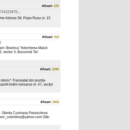
Afisari:
225
24222875;...
e Adresa Str. Popa Rusu nr. 15
Afisari:
312
7
m: Biserica "Adormirea Maicii
, sector 3, Bucuresti Tel:
Afisari:
2296
ic*-Translatat din pozitia
olit Antim Ivireanul nr. 47, sector
Afisari:
3452
: Sfanta Cuvioasa Parascheva
_vineri_colentina@yahoo.com Site: