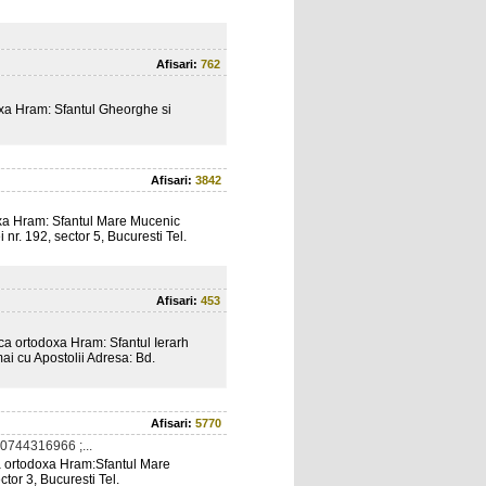
Afisari:
762
 Hram: Sfantul Gheorghe si
Afisari:
3842
 Hram: Sfantul Mare Mucenic
nr. 192, sector 5, Bucuresti Tel.
Afisari:
453
ortodoxa Hram: Sfantul Ierarh
ai cu Apostolii Adresa: Bd.
Afisari:
5770
0744316966 ;...
rtodoxa Hram:Sfantul Mare
tor 3, Bucuresti Tel.