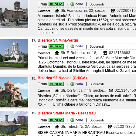
|
Firma
|
Bucuresti
Str. Franceza, nr. 33, sector...
072260710
Contact:
Monument istoric* Biserica ortodoxa Hram : Antonie cel Mare
pictata de trei ori. -Din prima pictura (1562), se mai pastre
peretelui de sud a Proscomidiarului; -Cea de a doua pictura (
Cantacuzino, se gaseste in nisele din dreapta si stanga intrari
in ulei, exec...
Biserica Sf. Mina-Vergu
17.
|
Firma
|
Bucuresti
Str. F. Robescu, nr. 18,...
0213166683
Contact:
Primul hram, si cel mai vechi, a fost al Sf. Mare Mucenic Dimi
la 26 Octombrie. Istoricul I. Ionescu-Gion, ne spune ca mes
Sfantului Dumitru, de la biserica Vergului, ca sa serbeze praz
doilea hram, a fost al Sfintilor Arhangheli Mihail si Gavriil, c
Biserica Sf. Nicolae (GHICA)
18.
|
Firma
|
Bucuresti
Str. Ion Ghica, nr. 9, sector...
0213146450
Contact:
Biserica „Sfântul Nicolae” – Ghica, un locas de cult uni
istoric din România care mai pastreaza elemente ale stilului
XX. - Ultima ctitorie a tarilor din Dinasti...
19.
Biserica Sfanta Maria - Herastrau
|
Firma
|
Bucuresti
Str. Trifesti, Nr. 3A, Sector...
0213373390
Contact:
BISERICA SFANTA MARIA-HERASTRAU Biserica ortodoxa H