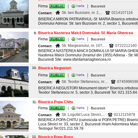
|
Firma
|
Bucuresti
Str. Iani Buzoiani, nr. 2,...
0214107116
Contact:
BISERICA MIRON PATRIARHUL-Sf. MARIA Biserica ortodoxa
Domnului Adresa: Str. Iani Buzoiani nr. 2, sector 1, Bucurest
Biserica Nasterea Maicii Domnului- Sf. Maria Ghencea
9.
|
Firma
|
Bucuresti
Str. Margeanului, nr. 107,...
0722212160
Contact:
BISERICA NASTEREA MAICII DOMNULUI-SF.MARIA GHENCE
Nasterea Maicii Domnului (hramul din 1955) Adresa - Str. Ma
Bucuresti Site: www.sfantamariaghencea.ro
10.
Biserica Negustori
|
Firma
|
Bucuresti
Str. Teodor Stefanescu, nr....
0745996598
Contact:
BISERICA NEGUSTORI Monument istoric* Biserica ortodoxa H
Teodor Stefanescu nr. 5, sector 3, Bucuresti Tel: 021.315.84
Biserica Popa Chitu
11.
|
Firma
|
Bucuresti
Str. Logofat Luca Stroici,...
0212115978
Contact:
BISERICA POPA CHITU (cunoscuta si POPA PETRE) Biserica 
Luca Stroici nr. 33, sector 2, Bucuresti Hram Adormirea Maic
Teologul Tel:021.211.59.78
12.
Biserica Popa Rusu