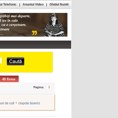
l Telefonic
|
Anuntul Video
|
Ghidul Nuntii
40 firme
1
Pagina:
•
uri de cult
clopote biserici