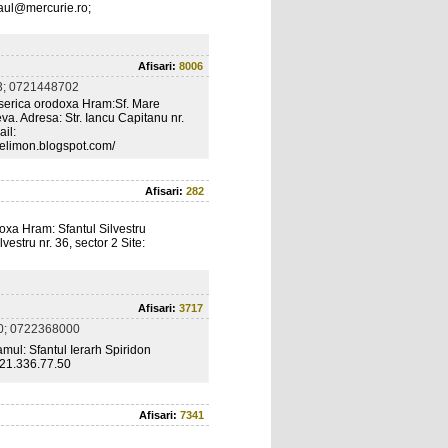
aul@mercurie.ro;
Afisari:
8006
; 0721448702
ica orodoxa Hram:Sf. Mare
a. Adresa: Str. Iancu Capitanu nr.
il:
elimon.blogspot.com/
Afisari:
282
xa Hram: Sfantul Silvestru
estru nr. 36, sector 2 Site:
Afisari:
3717
0; 0722368000
l: Sfantul Ierarh Spiridon
021.336.77.50
Afisari:
7341