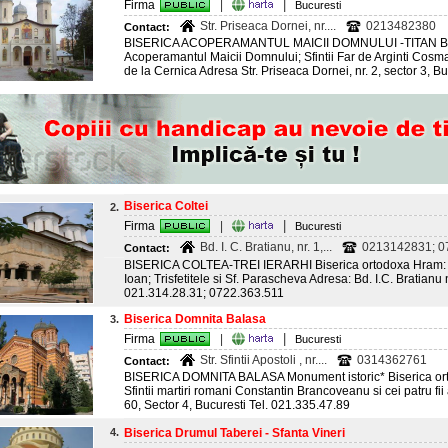
|
Firma
|
Bucuresti
Str. Priseaca Dornei, nr....
0213482380
Contact:
BISERICA ACOPERAMANTUL MAICII DOMNULUI -TITAN Bis
Acoperamantul Maicii Domnului; Sfintii Far de Arginti Cosma
de la Cernica Adresa Str. Priseaca Dornei, nr. 2, sector 3, 
Biserica Coltei
2.
|
Firma
|
Bucuresti
Bd. I. C. Bratianu, nr. 1,...
0213142831; 
Contact:
BISERICA COLTEA-TREI IERARHI Biserica ortodoxa Hram: Sfin
Ioan; Trisfetitele si Sf. Parascheva Adresa: Bd. I.C. Bratianu n
021.314.28.31; 0722.363.511
Biserica Domnita Balasa
3.
|
Firma
|
Bucuresti
Str. Sfintii Apostoli , nr....
0314362761
Contact:
BISERICA DOMNITA BALASA Monument istoric* Biserica ort
Sfintii martiri romani Constantin Brancoveanu si cei patru fii ai
60, Sector 4, Bucuresti Tel. 021.335.47.89
4.
Biserica Drumul Taberei - Sfanta Vineri