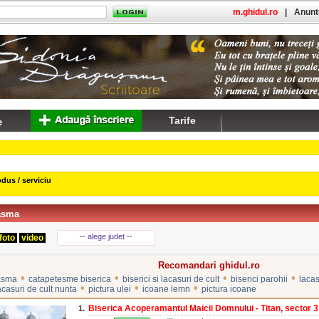
m.ghidul.ro
|
Anuntu
Tarife
dus / serviciu
asma
-- alege judet --
foto
video
Recomandari ghidul.ro
•
•
•
•
asma
catapetesme biserica
biserici si lacasuri de cult
biserici parohii
lacas
•
•
•
lacasuri de cult nunta
pictura ulei
icoane lemn
pictura icoane
Biserica Acoperamantul Maicii Domnului - Titan, sector 3
1.