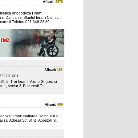
Afisari:
5578
erica ortododoxa Hram:
 si Damian si Sfantul Ierarh Calinic
Bucuresti Telefon 021.348.23.80
Afisari:
158
0722761001
tii Trei Ierarhi Vasile Grigore si
r. 1, sector 3, Bucuresti Tel:
Afisari:
690
odoxa Hram: Inaltarea Domnului si
 sai Adresa:Str. Sfintii Apostoli nr.