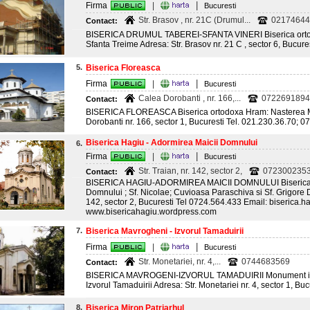
|
Firma
|
Bucuresti
Str. Brasov , nr. 21C (Drumul...
02174644
Contact:
BISERICA DRUMUL TABEREI-SFANTA VINERI Biserica ortod
Sfanta Treime Adresa: Str. Brasov nr. 21 C , sector 6, Bucur
5.
Biserica Floreasca
|
Firma
|
Bucuresti
Calea Dorobanti , nr. 166,...
0722691894
Contact:
BISERICA FLOREASCA Biserica ortodoxa Hram: Nasterea M
Dorobanti nr. 166, sector 1, Bucuresti Tel. 021.230.36.70;
Biserica Hagiu - Adormirea Maicii Domnului
6.
|
Firma
|
Bucuresti
Str. Traian, nr. 142, sector 2,
072300235
Contact:
BISERICA HAGIU-ADORMIREA MAICII DOMNULUI Biserica o
Domnului ; Sf. Nicolae; Cuvioasa Paraschiva si Sf. Grigore De
142, sector 2, Bucuresti Tel 0724.564.433 Email: biserica.
www.bisericahagiu.wordpress.com
7.
Biserica Mavrogheni - Izvorul Tamaduirii
|
Firma
|
Bucuresti
Str. Monetariei, nr. 4,...
0744683569
Contact:
BISERICA MAVROGENI-IZVORUL TAMADUIRII Monument istor
Izvorul Tamaduirii Adresa: Str. Monetariei nr. 4, sector 1, B
8.
Biserica Miron Patriarhul