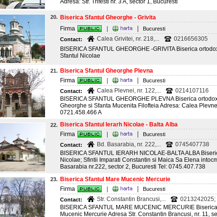
Adresa: Str. Trifesti nr. 3 A, sector 1, Bucuresti
20.
Biserica Sfantul Gheorghe - Grivita
|
Firma
|
Bucuresti
Calea Grivitei, nr. 218,...
0216656305
Contact:
BISERICA SFANTUL GHEORGHE -GRIVITA Biserica ortodoxa
Sfantul Nicolae
Biserica Sfantul Gheorghe Plevna
21.
|
Firma
|
Bucuresti
Calea Plevnei, nr. 122,...
0214107116
Contact:
BISERICA SFANTUL GHEORGHE PLEVNA Biserica ortodoxa
Gheorghe si Sfanta Mucenita Filofteia Adresa: Calea Plevnei 
0721.458.466 A
Biserica Sfantul Ierarh Nicolae - Balta Alba
22.
|
Firma
|
Bucuresti
Bd. Basarabia, nr. 222,...
0745407738
Contact:
BISERICA SFANTUL IERARH NICOLAE-BALTA ALBA Biserica 
Nicolae; Sfintii Imparati Constantin si Maica Sa Elena intocm
Basarabia nr.222, sector 2, Bucuresti Tel: 0745.407.738
Biserica Sfantul Mare Mucenic Mercurie
23.
|
Firma
|
Bucuresti
Str. Constantin Brancusi,...
0213242025; 
Contact:
BISERICA SFANTUL MARE MUCENIC MERCURIE Biserica o
Mucenic Mercurie Adresa Str. Constantin Brancusi, nr. 11, sec