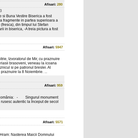
Afisari:
280
3
 si Buna Vestire Biserica a fost
aza fragmente in partea superioara a
fresca), din timpul lui Stefan
i in biserica, -A treia pictura a fost
Afisari:
5947
trie, Izvoratorul de Mir, cu praznuire
eriasii brasoveni, veneau la icoana
nicul si pe patronul breslei. Al
u praznuire la 8 Noiembrie. ...
Afisari:
959
c în România: - Singurul monument
 rusesc autentic la început de secol
Afisari:
5571
ram: Nasterea Maicii Domnului