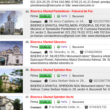
021.324.20.25; 0744.316.966; 0745.21.41.21 Email: preotp
preotmarius@mercurie.ro Site: www.mercurie.ro
Biserica Sfantul Pantelimon - Foisorul de Foc
24.
|
Firma
|
Bucuresti
Str. Iancu Capitanu, nr. 24,...
0212527603
Contact:
BISERICA SFANTUL PANTELIMON -FOISORUL DE FOC Biser
Mucenic si Tamaduitor Pantelimon si Sf. Cuvioasa Paraschev
24, sector 2, Bucuresti tel: 021.252.76.03; 0721.448.702 Ema
pr.marian.constantinescu@gmail.com Site: www.sfantulpant
Biserica Sfantul Silvestru
25.
|
Firma
|
Bucuresti
Str. Silvestru, nr. 36,...
0746829659
Contact:
BISERICA SF. SILVESTRU Monument istoric* Biserica ortodo
Episcopul Romei, Adormirea Maicii Domnului Adresa: Str. Silv
www.biserica-sfantul-silvestru.ro
26.
Biserica Sfantul Spiridon Nou
|
Firma
|
Bucuresti
Calea Serban Voda nr. 29,...
021336775
Contact:
BISERICA SFANTUL SPIRIDON NOU Monument istoric* Hramu
Adresa: Calea Serban Voda nr. 29, sector 4, Bucuresti Tel. 
Biserica Sfantul Spiridon Vechi
27.
|
Firma
|
Bucuresti
P-ta Natiunile Unite, nr....
0744301732
Contact: