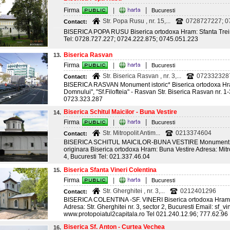
|
Firma
|
Bucuresti
Str. Popa Rusu , nr. 15,...
0728727227; 07
Contact:
BISERICA POPA RUSU Biserica ortodoxa Hram: Sfanta Treim
Tel: 0728.727.227; 0724.222.875; 0745.051.223
Biserica Rasvan
13.
|
Firma
|
Bucuresti
Str. Biserica Rasvan , nr. 3,...
072332328
Contact:
BISERICA RASVAN Monument istoric* Biserica ortodoxa Hra
Domnului", "Sf.Filofteia" - Rasvan Str. Biserica Rasvan nr. 1-3
0723.323.287
Biserica Schitul Maicilor - Buna Vestire
14.
|
Firma
|
Bucuresti
Str. Mitropolit Antim...
0213374604
Contact:
BISERICA SCHITUL MAICILOR-BUNA VESTIRE Monument istor
originara Biserica ortodoxa Hram: Buna Vestire Adresa: Mitrop
4, Bucuresti Tel: 021.337.46.04
Biserica Sfanta Vineri Colentina
15.
|
Firma
|
Bucuresti
Str. Gherghitei , nr. 3,...
0212401296
Contact:
BISERICA COLENTINA -SF. VINERI Biserica ortodoxa Hram
Adresa: Str. Gherghitei nr. 3, sector 2, Bucuresti Email: sf
www.protopoiatul2capitala.ro Tel 021.240.12.96; 777.62.96
Biserica Sf. Anton - Curtea Vechea
16.