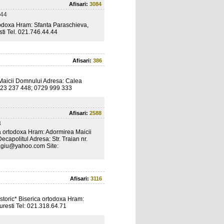
Afisari:
3084
44
oxa Hram: Sfanta Paraschieva,
esti Tel. 021.746.44.44
Afisari:
386
aicii Domnului Adresa: Calea
 0723 237 448; 0729 999 333
Afisari:
2588
3
rtodoxa Hram: Adormirea Maicii
capolitul Adresa: Str. Traian nr.
hagiu@yahoo.com Site:
Afisari:
3116
ic* Biserica ortodoxa Hram:
ucuresti Tel: 021.318.64.71