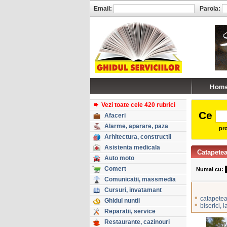
Email:
Parola:
Vezi toate cele 420 rubrici
Ce
Afaceri
Alarme, aparare, paza
pro
Arhitectura, constructii
Asistenta medicala
Catapete
Auto moto
Comert
Numai cu:
Comunicatii, massmedia
Cursuri, invatamant
•
catapete
Ghidul nuntii
•
biserici, 
Reparatii, service
Restaurante, cazinouri