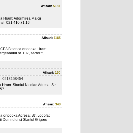
Afisari:
5187
 Hram: Adormirea Maicii
i tel: 021.410.71.16
Afisari:
1185
A Biserica ortodoxa Hram:
rgeanului nr. 107, sector 5,
Afisari:
180
; 0213158454
ram: Sfantul Nicolae Adresa: Str.
.57
Afisari:
348
ortodoxa Adresa: Str. Logofat
ii Domnului si Sfantul Grigore