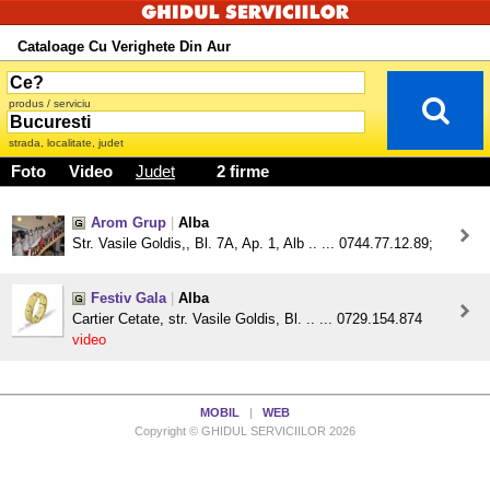
Cataloage Cu Verighete Din Aur
produs / serviciu
strada, localitate, judet
Foto
Video
Judet
2 firme
Arom Grup
|
Alba
Str. Vasile Goldis,, Bl. 7A, Ap. 1, Alb .. ... 0744.77.12.89;
Festiv Gala
|
Alba
Cartier Cetate, str. Vasile Goldis, Bl. .. ... 0729.154.874
video
MOBIL
|
WEB
Copyright © GHIDUL SERVICIILOR 2026