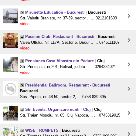
Mirunette Education - Bucuresti
|
Bucuresti
Str. Valeriu Braniste, nr. 37-39, sector .. ... 0212101603
video
Passion Club, Restaurant - Bucuresti
|
Bucuresti
Valea Oltului, Nr. 117A, Sector 6, Bucur .. ... 0745111107
video
Pensiunea Casa Albastra din Padure
|
Cluj
Str. Principala, nr.201, Belisul, judetu .. ... 0264334021
video
Presidential Ballroom, Restaurant - Bucuresti
|
Bucuresti
Sos. Pipera, nr. 48-50, sector 2, ... 0758.839.395
Stil Events, Organizare nunti - Cluj
|
Cluj
Str. Traian Mosoiu, nr. 65, Cluj Napoca, .. ... 0745319015
WISE TRUMPETS
|
Bucuresti