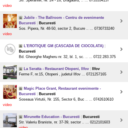
Str. Sperantei, Nr. 24 - 26, Bragadiru, .. ... 0735354137
video
Jubile - The Ballroom - Centru de evenimente
Bucuresti
|
Bucuresti
Sos. Pipera, Nr. 48-50, sector 2, Bucure .. ... 0730733240
video
L'EROTIQUE GM (CASCADA DE CIOCOLATA)
|
Bucuresti
Bd. Gheorghe Magheru nr. 32, bl. 1, sc. .. ... 0722.283.375
La Seratta - Restaurant Otopeni, Ilfov
|
Ilfov
Ferme F, nr.15, Otopeni , judetul Ilfov ... 0721257165
Magic Place Grant, Restaurant evenimente -
Bucuresti
|
Bucuresti
Soseaua Virtutii, Nr. 155, Sector 6, Buc .. ... 0742610610
video
Mirunette Education - Bucuresti
|
Bucuresti
Str. Valeriu Braniste, nr. 37-39, sector .. ... 0212101603
video