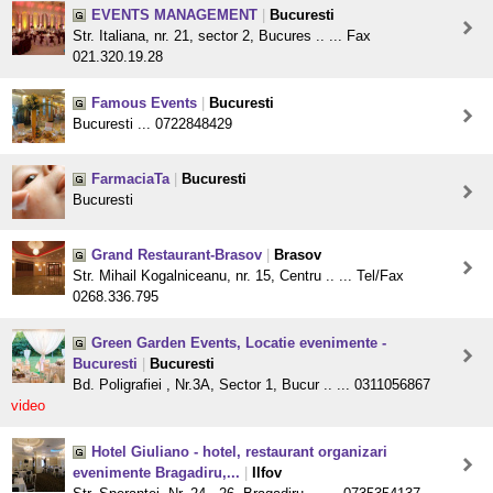
EVENTS MANAGEMENT
|
Bucuresti
Str. Italiana, nr. 21, sector 2, Bucures .. ... Fax
021.320.19.28
Famous Events
|
Bucuresti
Bucuresti ... 0722848429
FarmaciaTa
|
Bucuresti
Bucuresti
Grand Restaurant-Brasov
|
Brasov
Str. Mihail Kogalniceanu, nr. 15, Centru .. ... Tel/Fax
0268.336.795
Green Garden Events, Locatie evenimente -
Bucuresti
|
Bucuresti
Bd. Poligrafiei , Nr.3A, Sector 1, Bucur .. ... 0311056867
video
Hotel Giuliano - hotel, restaurant organizari
evenimente Bragadiru,...
|
Ilfov