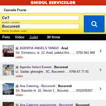
Cascada Fructe
produs / serviciu
strada, localitate, judet
Foto
Video
Judet
30 firme
AGENTIA ANGELS TANGO
|
Arad
Str. Eminescu, nr. 12, Arad, judetul Ara .. ... 0755.941.948
video
Agentia Select Events
|
Bucuresti
Lt. Saidac gheorghe , 5C, Bucuresti ... 0768.67.77.91
video
Ana Catering - Bucuresti
|
Bucuresti
Str. Bauxitei nr. 10, Sector 1 , Bucures .. ... 0311035267
video
Ana Catering evenimente - Bucuresti
|
Bucuresti