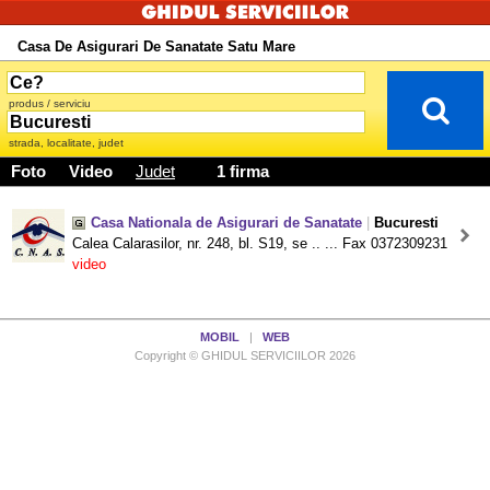
Casa De Asigurari De Sanatate Satu Mare
produs / serviciu
strada, localitate, judet
Foto
Video
Judet
1 firma
Casa Nationala de Asigurari de Sanatate
|
Bucuresti
Calea Calarasilor, nr. 248, bl. S19, se .. ... Fax 0372309231
video
MOBIL
|
WEB
Copyright © GHIDUL SERVICIILOR 2026