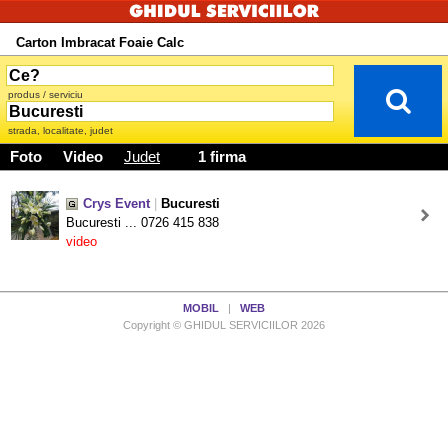
Carton Imbracat Foaie Calc
produs / serviciu
strada, localitate, judet
Foto
Video
Judet
1 firma
Crys Event
|
Bucuresti
Bucuresti ... 0726 415 838
video
MOBIL
|
WEB
Copyright © GHIDUL SERVICIILOR 2026