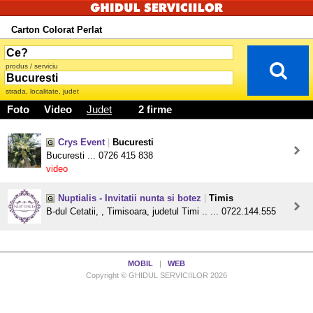
Carton Colorat Perlat
produs / serviciu
strada, localitate, judet
Foto
Video
Judet
2 firme
Crys Event
|
Bucuresti
Bucuresti ... 0726 415 838
video
Nuptialis - Invitatii nunta si botez
|
Timis
B-dul Cetatii, , Timisoara, judetul Timi .. ... 0722.144.555
MOBIL
|
WEB
Copyright © GHIDUL SERVICIILOR 2026