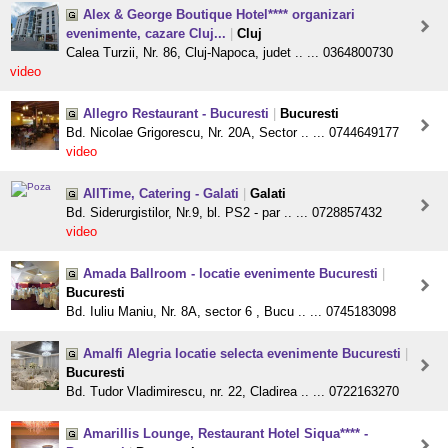
Alex & George Boutique Hotel**** organizari
evenimente, cazare Cluj...
|
Cluj
Calea Turzii, Nr. 86, Cluj-Napoca, judet .. ... 0364800730
video
Allegro Restaurant - Bucuresti
|
Bucuresti
Bd. Nicolae Grigorescu, Nr. 20A, Sector .. ... 0744649177
video
AllTime, Catering - Galati
|
Galati
Bd. Siderurgistilor, Nr.9, bl. PS2 - par .. ... 0728857432
video
Amada Ballroom - locatie evenimente Bucuresti
|
Bucuresti
Bd. Iuliu Maniu, Nr. 8A, sector 6 , Bucu .. ... 0745183098
Amalfi Alegria locatie selecta evenimente Bucuresti
|
Bucuresti
Bd. Tudor Vladimirescu, nr. 22, Cladirea .. ... 0722163270
Amarillis Lounge, Restaurant Hotel Siqua**** -