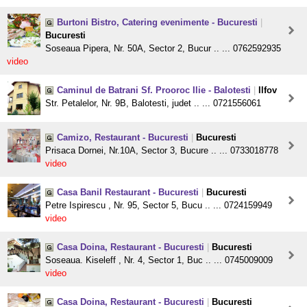
Burtoni Bistro, Catering evenimente - Bucuresti
|
Bucuresti
Soseaua Pipera, Nr. 50A, Sector 2, Bucur .. ... 0762592935
video
Caminul de Batrani Sf. Prooroc Ilie - Balotesti
|
Ilfov
Str. Petalelor, Nr. 9B, Balotesti, judet .. ... 0721556061
Camizo, Restaurant - Bucuresti
|
Bucuresti
Prisaca Dornei, Nr.10A, Sector 3, Bucure .. ... 0733018778
video
Casa Banil Restaurant - Bucuresti
|
Bucuresti
Petre Ispirescu , Nr. 95, Sector 5, Bucu .. ... 0724159949
video
Casa Doina, Restaurant - Bucuresti
|
Bucuresti
Soseaua. Kiseleff , Nr. 4, Sector 1, Buc .. ... 0745009009
video
Casa Doina, Restaurant - Bucuresti
|
Bucuresti