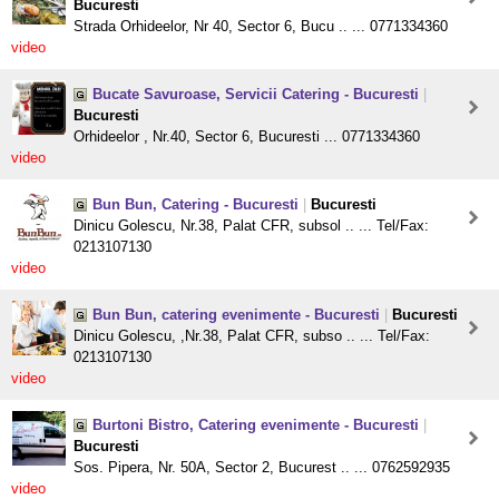
Bucuresti
Strada Orhideelor, Nr 40, Sector 6, Bucu .. ... 0771334360
video
Bucate Savuroase, Servicii Catering - Bucuresti
|
Bucuresti
Orhideelor , Nr.40, Sector 6, Bucuresti ... 0771334360
video
Bun Bun, Catering - Bucuresti
|
Bucuresti
Dinicu Golescu, Nr.38, Palat CFR, subsol .. ... Tel/Fax:
0213107130
video
Bun Bun, catering evenimente - Bucuresti
|
Bucuresti
Dinicu Golescu, ,Nr.38, Palat CFR, subso .. ... Tel/Fax:
0213107130
video
Burtoni Bistro, Catering evenimente - Bucuresti
|
Bucuresti
Sos. Pipera, Nr. 50A, Sector 2, Bucurest .. ... 0762592935
video