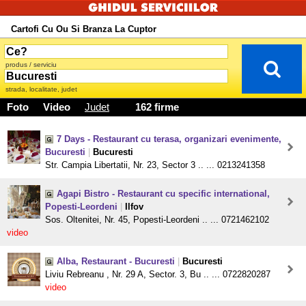
Cartofi Cu Ou Si Branza La Cuptor
produs / serviciu
strada, localitate, judet
Foto
Video
Judet
162 firme
7 Days - Restaurant cu terasa, organizari evenimente,
Bucuresti
|
Bucuresti
Str. Campia Libertatii, Nr. 23, Sector 3 .. ... 0213241358
Agapi Bistro - Restaurant cu specific international,
Popesti-Leordeni
|
Ilfov
Sos. Oltenitei, Nr. 45, Popesti-Leordeni .. ... 0721462102
video
Alba, Restaurant - Bucuresti
|
Bucuresti
Liviu Rebreanu , Nr. 29 A, Sector. 3, Bu .. ... 0722820287
video