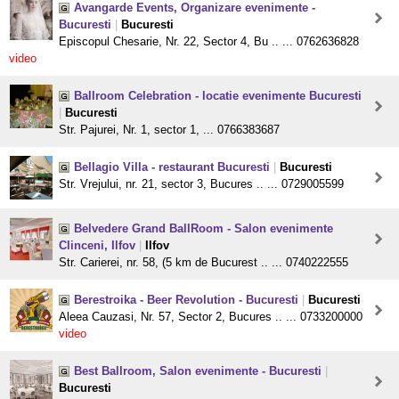
Avangarde Events, Organizare evenimente -
Bucuresti
|
Bucuresti
Episcopul Chesarie, Nr. 22, Sector 4, Bu .. ... 0762636828
video
Ballroom Celebration - locatie evenimente Bucuresti
|
Bucuresti
Str. Pajurei, Nr. 1, sector 1, ... 0766383687
Bellagio Villa - restaurant Bucuresti
|
Bucuresti
Str. Vrejului, nr. 21, sector 3, Bucures .. ... 0729005599
Belvedere Grand BallRoom - Salon evenimente
Clinceni, Ilfov
|
Ilfov
Str. Carierei, nr. 58, (5 km de Bucurest .. ... 0740222555
Berestroika - Beer Revolution - Bucuresti
|
Bucuresti
Aleea Cauzasi, Nr. 57, Sector 2, Bucures .. ... 0733200000
video
Best Ballroom, Salon evenimente - Bucuresti
|
Bucuresti