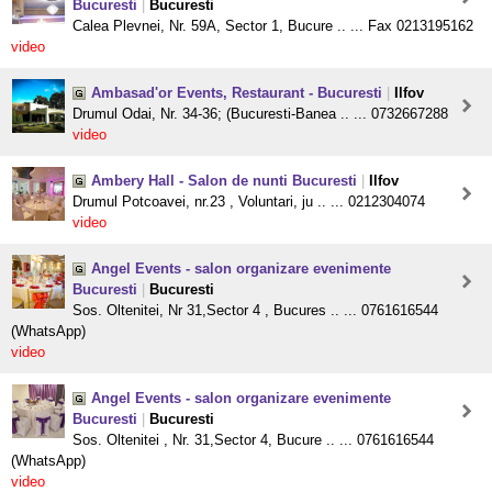
Bucuresti
|
Bucuresti
Calea Plevnei, Nr. 59A, Sector 1, Bucure .. ... Fax 0213195162
video
Ambasad'or Events, Restaurant - Bucuresti
|
Ilfov
Drumul Odai, Nr. 34-36; (Bucuresti-Banea .. ... 0732667288
video
Ambery Hall - Salon de nunti Bucuresti
|
Ilfov
Drumul Potcoavei, nr.23 , Voluntari, ju .. ... 0212304074
video
Angel Events - salon organizare evenimente
Bucuresti
|
Bucuresti
Sos. Oltenitei, Nr 31,Sector 4 , Bucures .. ... 0761616544
(WhatsApp)
video
Angel Events - salon organizare evenimente
Bucuresti
|
Bucuresti
Sos. Oltenitei , Nr. 31,Sector 4, Bucure .. ... 0761616544
(WhatsApp)
video