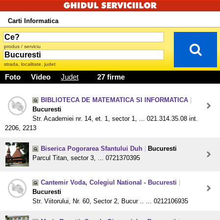
Carti Informatica
produs / serviciu
strada, localitate, judet
Foto
Video
Judet
27 firme
BIBLIOTECA DE MATEMATICA SI INFORMATICA
|
Bucuresti
Str. Academiei nr. 14, et. 1, sector 1, ... 021.314.35.08 int.
2206, 2213
Biserica Pogorarea Sfantului Duh
|
Bucuresti
Parcul Titan, sector 3, ... 0721370395
Cantemir Voda, Colegiul National - Bucuresti
|
Bucuresti
Str. Viitorului, Nr. 60, Sector 2, Bucur .. ... 0212106935