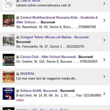
CARTE NOUi
|
Librarie online comercializeaza carti di ..
Centrul Multifunctional Romania Kids - Gradinita &
After School...
|
Bucuresti
Str. Rasaritului, Nr. 59, Sector 6, Bucu .. ... 0769060790
Colegiul Tehnic Mircea cel Batran - Bucuresti
|
Bucuresti
Str. Feroviarilor, Nr. 37, Sector 1 ... 0212242376
Corina Club - After School Bucuresti
|
Bucuresti
Str. Garleni, Nr. 11A, Sector 6, Bucures .. ... 0766332833
DIVERTA
|
Cel mai mare lant de magazine media din ..
Editura ASAB, Bucuresti
|
Bucuresti
B-dul Unirii, Nr. 14, Bl. 6A, Sc. 1, Et. .. ... Fax: 0213363893
video