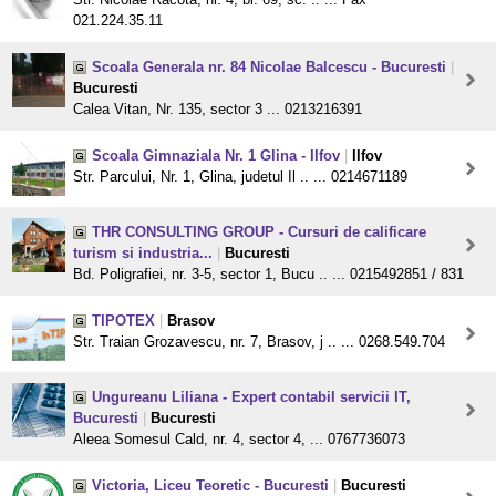
021.224.35.11
Scoala Generala nr. 84 Nicolae Balcescu - Bucuresti
|
Bucuresti
Calea Vitan, Nr. 135, sector 3 ... 0213216391
Scoala Gimnaziala Nr. 1 Glina - Ilfov
|
Ilfov
Str. Parcului, Nr. 1, Glina, judetul Il .. ... 0214671189
THR CONSULTING GROUP - Cursuri de calificare
turism si industria...
|
Bucuresti
Bd. Poligrafiei, nr. 3-5, sector 1, Bucu .. ... 0215492851 / 831
TIPOTEX
|
Brasov
Str. Traian Grozavescu, nr. 7, Brasov, j .. ... 0268.549.704
Ungureanu Liliana - Expert contabil servicii IT,
Bucuresti
|
Bucuresti
Aleea Somesul Cald, nr. 4, sector 4, ... 0767736073
Victoria, Liceu Teoretic - Bucuresti
|
Bucuresti