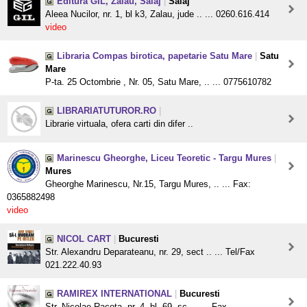
Editura GIL, Zalau, Salaj
|
Salaj
Aleea Nucilor, nr. 1, bl k3, Zalau, jude .. ... 0260.616.414
video
Libraria Compas birotica, papetarie Satu Mare
|
Satu
Mare
P-ta. 25 Octombrie , Nr. 05, Satu Mare, .. ... 0775610782
LIBRARIATUTUROR.RO
|
Librarie virtuala, ofera carti din difer ..
Marinescu Gheorghe, Liceu Teoretic - Targu Mures
|
Mures
Gheorghe Marinescu, Nr.15, Targu Mures, .. ... Fax:
0365882498
video
NICOL CART
|
Bucuresti
Str. Alexandru Deparateanu, nr. 29, sect .. ... Tel/Fax
021.222.40.93
RAMIREX INTERNATIONAL
|
Bucuresti
Str. Nicolae Racota, nr. 4, bl. 69, sc. .. ... Fax