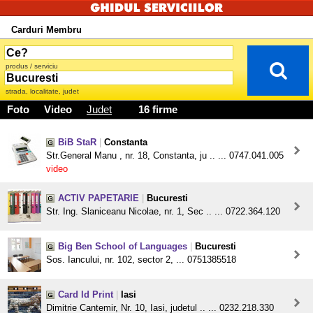
Carduri Membru
produs / serviciu
strada, localitate, judet
Foto
Video
Judet
16 firme
BiB StaR
|
Constanta
Str.General Manu , nr. 18, Constanta, ju .. ... 0747.041.005
video
ACTIV PAPETARIE
|
Bucuresti
Str. Ing. Slaniceanu Nicolae, nr. 1, Sec .. ... 0722.364.120
Big Ben School of Languages
|
Bucuresti
Sos. Iancului, nr. 102, sector 2, ... 0751385518
Card Id Print
|
Iasi
Dimitrie Cantemir, Nr. 10, Iasi, judetul .. ... 0232.218.330