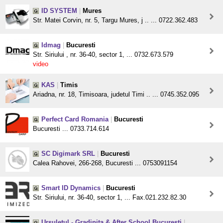
ID SYSTEM
|
Mures
Str. Matei Corvin, nr. 5, Targu Mures, j .. ... 0722.362.483
Idmag
|
Bucuresti
Str. Siriului , nr. 36-40, sector 1, ... 0732.673.579
video
KAS
|
Timis
Ariadna, nr. 18, Timisoara, judetul Timi .. ... 0745.352.095
Perfect Card Romania
|
Bucuresti
Bucuresti ... 0733.714.614
SC Digimark SRL
|
Bucuresti
Calea Rahovei, 266-268, Bucuresti ... 0753091154
Smart ID Dynamics
|
Bucuresti
Str. Siriului, nr. 36-40, sector 1, ... Fax.021.232.82.30
Ursuletul - Gradinita & After School Bucuresti
|