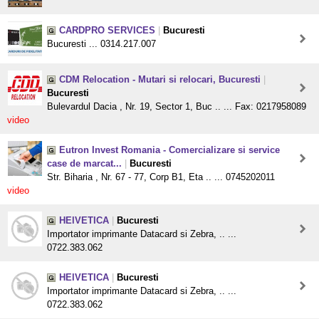
CARDPRO SERVICES
|
Bucuresti
Bucuresti ... 0314.217.007
CDM Relocation - Mutari si relocari, Bucuresti
|
Bucuresti
Bulevardul Dacia , Nr. 19, Sector 1, Buc .. ... Fax: 0217958089
video
Eutron Invest Romania - Comercializare si service
case de marcat...
|
Bucuresti
Str. Biharia , Nr. 67 - 77, Corp B1, Eta .. ... 0745202011
video
HElVETICA
|
Bucuresti
Importator imprimante Datacard si Zebra, .. ...
0722.383.062
HElVETICA
|
Bucuresti
Importator imprimante Datacard si Zebra, .. ...
0722.383.062