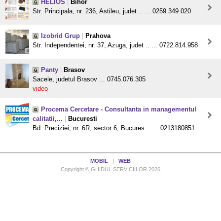
HELIOS
|
Bihor
Str. Principala, nr. 236, Astileu, judet .. ... 0259.349.020
Izobrid Grup
|
Prahova
Str. Independentei, nr. 37, Azuga, judet .. ... 0722.814.958
Panty
|
Brasov
Sacele, judetul Brasov ... 0745.076.305
video
Procema Cercetare - Consultanta in managementul
calitatii,...
|
Bucuresti
Bd. Preciziei, nr. 6R, sector 6, Bucures .. ... 0213180851
MOBIL
|
WEB
Copyright © GHIDUL SERVICIILOR 2026