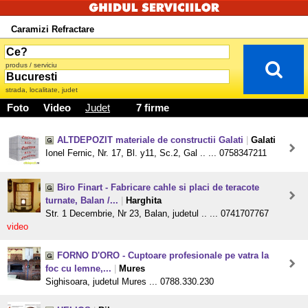
Caramizi Refractare
produs / serviciu
strada, localitate, judet
Foto
Video
Judet
7 firme
ALTDEPOZIT materiale de constructii Galati
|
Galati
Ionel Fernic, Nr. 17, Bl. y11, Sc.2, Gal .. ... 0758347211
Biro Finart - Fabricare cahle si placi de teracote
turnate, Balan /...
|
Harghita
Str. 1 Decembrie, Nr 23, Balan, judetul .. ... 0741707767
video
FORNO D'ORO - Cuptoare profesionale pe vatra la
foc cu lemne,...
|
Mures
Sighisoara, judetul Mures ... 0788.330.230