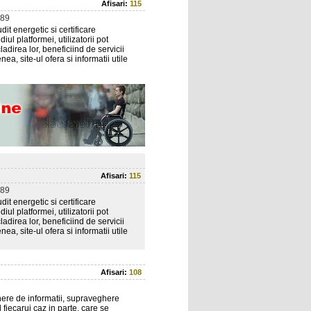
Afisari:
115
89
dit energetic si certificare
ul platformei, utilizatorii pot
ladirea lor, beneficiind de servicii
ea, site-ul ofera si informatii utile
Afisari:
115
89
dit energetic si certificare
ul platformei, utilizatorii pot
ladirea lor, beneficiind de servicii
ea, site-ul ofera si informatii utile
Afisari:
108
tinere de informatii, supraveghere
 fiecarui caz in parte, care se