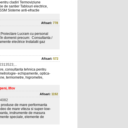
entru cladiri Termoviziune
 de santier Tablouri electrice,
 SSM Sisteme anti-efractie
Afisari:
778
a, Proiectare Lucram cu personal
ate, în domenii precum: Consultanta /
samente electrice Instalatii gaz
Afisari:
572
313523;...
re, consultanta tehnica pentru
metrologie- echipamente, optica-
ane, termometre, higrometre,
eni, Ilfov
Afisari:
1192
24082
 de produse de mare performanta
ideo de mare viteza si super-low-
rmanta, instrumente de masura
pamente speciale, elemente de