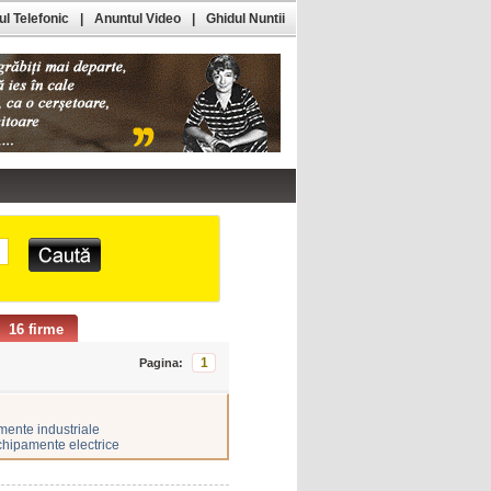
l Telefonic
|
Anuntul Video
|
Ghidul Nuntii
16 firme
1
Pagina:
ente industriale
chipamente electrice