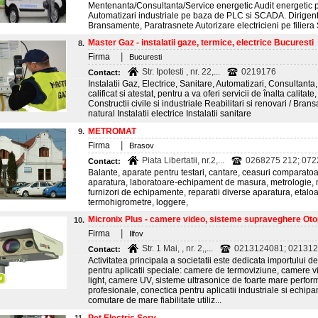
Mentenanta/Consultanta/Service energetic Audit energetic p
Automatizari industriale pe baza de PLC si SCADA. Dirigentie
Bransamente, Paratrasnete Autorizare electricieni pe filiera
Master Gaz - instalatii gaze, termice, electrice Bucuresti
8.
|
Firma
Bucuresti
Str. Ipotesti , nr. 22,...
0219176
Contact:
Instalatii Gaz, Electrice, Sanitare, Automatizari, Consultant
calificat si atestat, pentru a va oferi servicii de înalta calit
Constructii civile si industriale Reabilitari si renovari / Bran
natural Instalatii electrice Instalatii sanitare
METROMAT
9.
|
Firma
Brasov
Piata Libertatii, nr.2,...
0268275 212; 0722
Contact:
Balante, aparate pentru testari, cantare, ceasuri comparatoa
aparatura, laboratoare-echipament de masura, metrologie, 
furnizori de echipamente, reparatii diverse aparatura, etalo
termohigrometre, loggere,
Micronix Plus - camere video, sisteme supraveghere Otop
10.
|
Firma
Ilfov
Str. 1 Mai, , nr. 2,,...
0213124081; 02131
Contact:
Activitatea principala a societatii este dedicata importului
pentru aplicatii speciale: camere de termoviziune, camere v
light, camere UV, sisteme ultrasonice de foarte mare perfo
profesionale, conectica pentru aplicatii industriale si echi
comutare de mare fiabilitate utiliz...