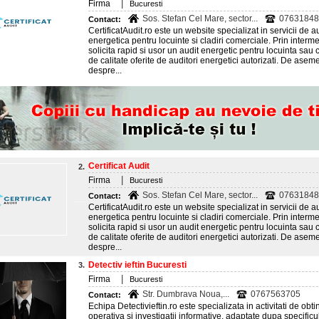
|
Firma
Bucuresti
Sos. Stefan Cel Mare, sector...
07631848
Contact:
CertificatAudit.ro este un website specializat in servicii de au
energetica pentru locuinte si cladiri comerciale. Prin intermedi
solicita rapid si usor un audit energetic pentru locuinta sau c
de calitate oferite de auditori energetici autorizati. De asemen
despre...
Certificat Audit
2.
|
Firma
Bucuresti
Sos. Stefan Cel Mare, sector...
07631848
Contact:
CertificatAudit.ro este un website specializat in servicii de au
energetica pentru locuinte si cladiri comerciale. Prin intermedi
solicita rapid si usor un audit energetic pentru locuinta sau c
de calitate oferite de auditori energetici autorizati. De asemen
despre...
Detectiv ieftin Bucuresti
3.
|
Firma
Bucuresti
Str. Dumbrava Noua,...
0767563705
Contact:
Echipa Detectivieftin.ro este specializata in activitati de ob
operativa si investigatii informative, adaptate dupa specificul