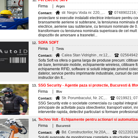
Pet Electric Serv
11.
|
Firma
Arges
str. Negru Voda nr. 220, ,...
0748902216;
Contact:
proiectare si executie instalatii electrice interioare pentru cons
bransamente aeriene si subterane, la tensiunea nominala de 0
electrice, aeriene sau subterane, cu tensiuni nominale de 0.
transformare cu tensiunea nominala superioara de cel mult 
dispozitiv de amorsare a trasnetel...
SOFA SOFT
12.
|
Firma
Timis
Calea Stan Vidrighin , nr.12,...
025649428
Contact:
Sofa Soft va ofera o gama larga de produse precum: cititoar
de bare, terminale mobile, echipamente wireless, cititoare fi
echipamente RFID, software si solutii integrate privind cole
datelor, service pentru imprimante industriale, cursuri de cer
instructor din It...
SSG Security - Agentie paza si protectie, Bucuresti & Ilfo
13.
|
Firma
Ilfov
Str. Porumbacului, Nr. 2C,...
0219921; 0
Contact:
SSG Security este o societate comerciala cu capital integral
principale de activitate paza obiectivelor, transport valori, i
interventie rapida, detectivi particulari si formare profesional
Techno Volt - Echipamente pentru actionari si automatizar
14.
|
Firma
Bucuresti
Bd. Constructorilor, Nr.20A,...
021220130
Contact:
Solutii avansate de monitorizare completa a structurilor (cladi