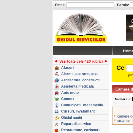
Email:
Parola:
Vezi toate cele 420 rubrici
Ce
Afaceri
Alarme, aparare, paza
pro
Arhitectura, constructii
Asistenta medicala
Camere d
Auto moto
Comert
Numai cu:
Comunicatii, massmedia
Cursuri, invatamant
•
camere d
Ghidul nuntii
•
sisteme m
Reparatii, service
Restaurante, cazinouri