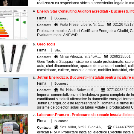
realizeaza cu respectarea stricta a prevederilor legale in ma
4.
Energy Star Consulting Auditori acreditati - Bucuresti, Ilfov
|
Firma
Bucuresti
Piata Presei Libere, Nr. 1,...
0212675217
Contact:
Proiectare imobile; Audit si Certificare Energetica Cladiri; C
Evaluare imobil ANEVAR
Gero Tools
5.
|
Firma
Sibiu
Mihai Viteazu, nr. 245A,...
0269215501
Contact:
Gero Tools si Saqqara - sisteme si scule profesionale: scul
auto, chei dinamometrice, aparate de masura si control, calib
aschietoare, cuttere, masini electrice, mobilier industrial, etc
Jetrun EnergoEco, Bucuresti - Instalatii pentru incalzire si
6.
|
Firma
Bucuresti
Bd. Hristo Botev, nr.6 ,...
0771008347; 0
Contact:
Importa, comercializeaza si instaleaza gama completa de inst
conditionat si solutii alternative în domeniile energiei termo
Jetrun EnergoEco este reprezentant în Romania al firmei Ki
sisteme de colectori solari cu tuburi vidate si producatorul C
Laborator-Pram.ro - Proiectare si executie instalatii electr
7.
|
Firma
Bucuresti
Sos. Viilor, Nr.92, Bloc 4A,...
0744437595
Contact:
erificari PRAM Proiectare instalatii electrice Executie instalat