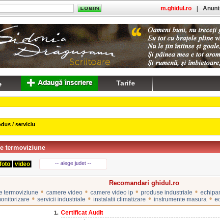
m.ghidul.ro
|
Anuntu
Tarife
dus / serviciu
e termoviziune
-- alege judet --
foto
video
Recomandari ghidul.ro
•
•
•
•
e termoviziune
camere video
camere video ip
produse industriale
echipam
•
•
•
•
onitorizare
servicii industriale
instalatii climatizare
instrumente masura
e
Certificat Audit
1.