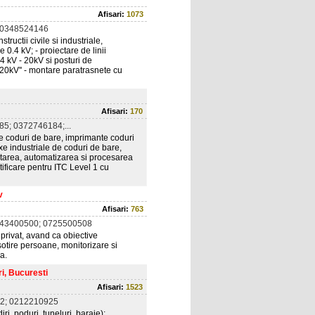
Afisari:
1073
 0348524146
tructii civile si industriale,
.4 kV; - proiectare de linii
4 kV - 20kV si posturi de
20kV'' - montare paratrasnete cu
Afisari:
170
5; 0372746184;...
e coduri de bare, imprimante coduri
xe industriale de coduri de bare,
ctarea, automatizarea si procesarea
tificare pentru ITC Level 1 cu
v
Afisari:
763
743400500; 0725500508
 privat, avand ca obiective
nsotire persoane, monitorizare si
a.
i, Bucuresti
Afisari:
1523
2; 0212210925
ri, poduri, tuneluri, baraje);