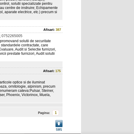
ontrol, solutii specializate pentru
 sau centre de instruire; Echipamente
l, aparate electrice, etc.) precum si
Afisari:
387
; 0752265005
promovand solutii de securitate
la standardele contractate, care
valuare, Audit si Selectie furnizori,
cii prestate furnizori, Audit solutii
Afisari:
175
ticole optice si de iluminat
paza, ornitologie, alpinism, precum
op enumeram cateva:Pulsar, Steiner,
ser, Phoenix, Victorinox, Muela,
1
Pagina: