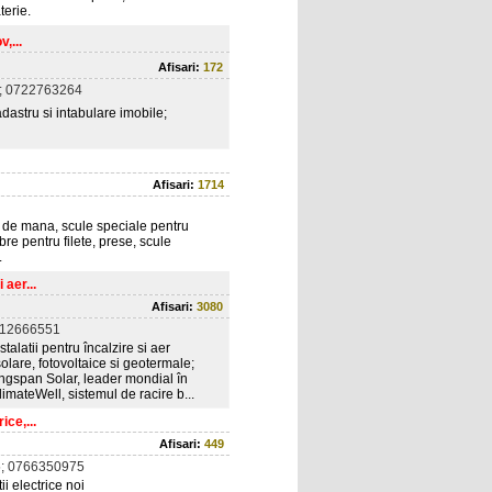
terie.
,...
Afisari:
172
; 0722763264
adastru si intabulare imobile;
Afisari:
1714
e de mana, scule speciale pentru
re pentru filete, prese, scule
.
 aer...
Afisari:
3080
212666551
alatii pentru încalzire si aer
solare, fotovoltaice si geotermale;
ngspan Solar, leader mondial în
limateWell, sistemul de racire b...
ice,...
Afisari:
449
; 0766350975
ii electrice noi