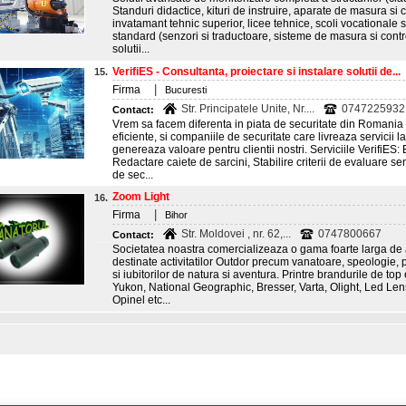
Standuri didactice, kituri de instruire, aparate de masura si c
invatamant tehnic superior, licee tehnice, scoli vocationale
standard (senzori si traductoare, sisteme de masura si contro
solutii...
VerifiES - Consultanta, proiectare si instalare solutii de...
15.
|
Firma
Bucuresti
Str. Principatele Unite, Nr....
0747225932
Contact:
Vrem sa facem diferenta in piata de securitate din Romania 
eficiente, si companiile de securitate care livreaza servicii 
genereaza valoare pentru clientii nostri. Serviciile VerifiES: E
Redactare caiete de sarcini, Stabilire criterii de evaluare servi
de sec...
Zoom Light
16.
|
Firma
Bihor
Str. Moldovei , nr. 62,...
0747800667
Contact:
Societatea noastra comercializeaza o gama foarte larga de ar
destinate activitatilor Outdor precum vanatoare, speologie, 
si iubitorilor de natura si aventura. Printre brandurile de t
Yukon, National Geographic, Bresser, Varta, Olight, Led Len
Opinel etc...