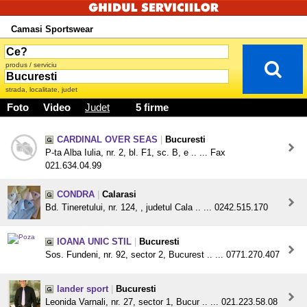
Camasi Sportswear
produs / serviciu
strada, localitate, judet
Foto
Video
Judet
5 firme
CARDINAL OVER SEAS
|
Bucuresti
P-ta Alba Iulia, nr. 2, bl. F1, sc. B, e .. ... Fax
021.634.04.99
CONDRA
|
Calarasi
Bd. Tineretului, nr. 124, , judetul Cala .. ... 0242.515.170
IOANA UNIC STIL
|
Bucuresti
Sos. Fundeni, nr. 92, sector 2, Bucurest .. ... 0771.270.407
lander sport
|
Bucuresti
Leonida Varnali, nr. 27, sector 1, Bucur .. ... 021.223.58.08