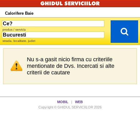
Calorifere Baie
produs / serviciu
strada, localitate, judet
Nu s-a gasit nicio firma cu criteriile
mentionate de Dvs. Incercati si alte
criterii de cautare
MOBIL
|
WEB
Copyright © GHIDUL SERVICIILOR 2026