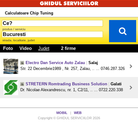
Calculatoare Chip Tuning
produs / serviciu
strada, localitate, judet
Foto
Video
Judet
2 firme
Electro Dan Service Auto Zalau
|
Salaj
Str. 22 Decembrie1989 , Nr. 257, Zalau, .. ... 0746.287.326
STRETERN Romtrading Business Solution
|
Galati
Dr. Nicolae Alexandrescu, nr. 1, C2/11, .. ... 0722.220.338
MOBIL
|
WEB
Copyright © GHIDUL SERVICIILOR 2026