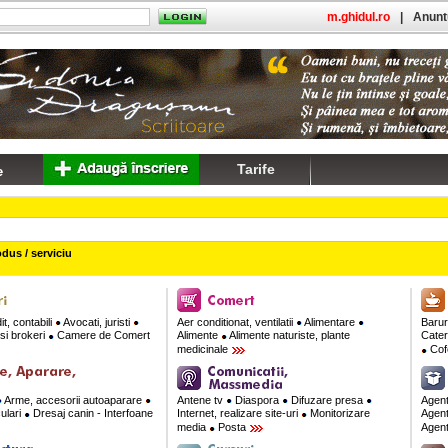
m.ghidul.ro
|
Anuntu
Tarife
dus / serviciu
t, contabili
Avocati, juristi
Aer conditionat, ventilatii
Alimentare
Barur
si brokeri
Camere de Comert
Alimente
Alimente naturiste, plante
Cate
medicinale
Cofe
Arme, accesorii autoaparare
Antene tv
Diaspora
Difuzare presa
Agent
culari
Dresaj canin - Interfoane
Internet, realizare site-uri
Monitorizare
Agent
media
Posta
Agent