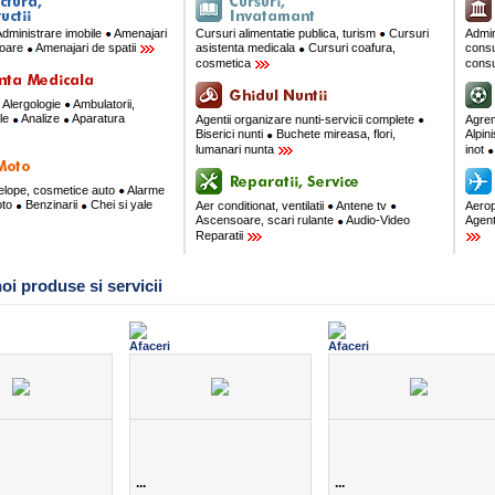
dministrare imobile
Amenajari
Cursuri alimentatie publica, turism
Cursuri
Admin
rioare
Amenajari de spatii
asistenta medicala
Cursuri coafura,
consu
cosmetica
consu
Alergologie
Ambulatorii,
ale
Analize
Aparatura
Agentii organizare nunti-servicii complete
Agre
Biserici nunti
Buchete mireasa, flori,
Alpin
lumanari nunta
inot
velope, cosmetice auto
Alarme
oto
Benzinarii
Chei si yale
Aer conditionat, ventilatii
Antene tv
Aerop
Ascensoare, scari rulante
Audio-Video
Agent
Reparatii
oi produse si servicii
...
...