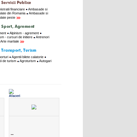
istratii financiare
Ambasade si
late din Romania
Ambasade si
late peste
ment
Alpinism - agrement
ism - cursuri de initiere
Antrenori
Arte martiale
orturi
Agentii bilete calatorie
ii de turism
Agroturism
Autogari
...