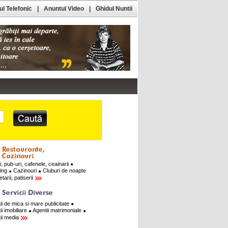
l Telefonic
|
Anuntul Video
|
Ghidul Nuntii
i, pub-uri, cafenele, ceainarii
ring
Cazinouri
Cluburi de noapte
tarii, patiserii
ii de mica si mare publicitate
ii imobiliare
Agentii matrimoniale
ii media