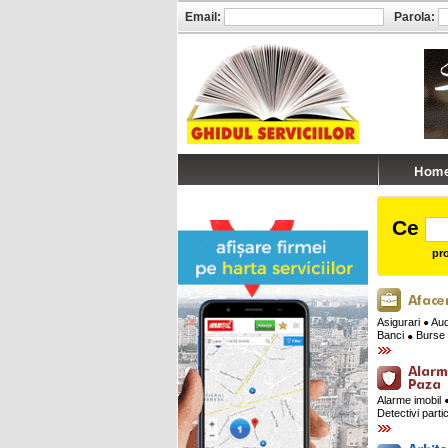
Email:
Parola:
Ce
pro
Asigurari
Audi
Banci
Burse 
Alarme imobil
Detectivi parti