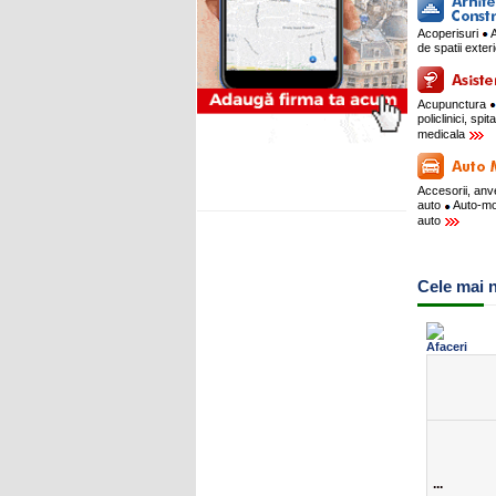
Acoperisuri
A
de spatii exte
Acupunctura
policlinici, spit
medicala
Accesorii, an
auto
Auto-m
auto
Cele mai n
...