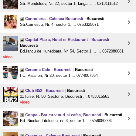
Str. Mendeleev, Nr. 22, sector 1, langa .. ... 0213111512
Cannoleria - Cafenea Bucuresti
|
Bucuresti
Str.Cornescu, Nr. 4, sector 1, ... 0753325071
Capital Plaza, Hotel si Restaurant - Bucuresti
|
Bucuresti
Bd.Iancu de Hunedoara, Nr. 54, Sector 1, .. ... 0372080081
video
Ceramic Cafe - Bucuresti
|
Bucuresti
I.C. Visarion, Nr 20, sector 1 ... 0774007364
Club B52 - Bucuresti
|
Bucuresti
11 Iunie, N. 50, Sector 5, Bucuresti ... 0753315563
video
Coppa - Bar cu vinuri si cafea, Bucuresti
|
Bucuresti
Bd. Nicolae Titulescu, nr. 3, sector 1 ... 0756080004
Creamier - Cafenea Bucuresti
|
Bucuresti