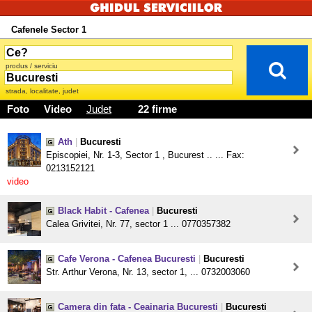
Cafenele Sector 1
produs / serviciu
strada, localitate, judet
Foto
Video
Judet
22 firme
Ath
|
Bucuresti
Episcopiei, Nr. 1-3, Sector 1 , Bucurest .. ... Fax:
0213152121
video
Black Habit - Cafenea
|
Bucuresti
Calea Grivitei, Nr. 77, sector 1 ... 0770357382
Cafe Verona - Cafenea Bucuresti
|
Bucuresti
Str. Arthur Verona, Nr. 13, sector 1, ... 0732003060
Camera din fata - Ceainaria Bucuresti
|
Bucuresti