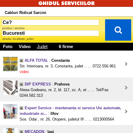
Cabluri Ridicat Sarcini
produs / serviciu
strada, localitate, judet
Foto
Video
Judet
6 firme
ALFA TOTAL
|
Constanta
Str. Interioara, nr. 3, Constanta, judet .. ... 0722.556.961
video
DIP EXPRESS
|
Prahova
Aleea Godeanu, nr. 2, bl. 117, sc. A, et .. ... Tel/Fax
0244.582.313
Expert Service - mentenanta si service Usi automate,
industriale si...
|
Ilfov
Sos. Odai , nr. 26, Otopeni, judetul Ilf .. ... 0213000564
MECADON
|
Iasi