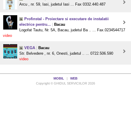
Arcu , nr. 59, Iasi, judetul Iasi ... Fax 0332.440.487
Profinstal - Proiectare si executare de instalatii
electrice pentru...
|
Bacau
Logofat Tautu, Nr. 5A, Bacau, judetul Ba .. ... Fax.0234544717
video
VEGA
|
Bacau
Str. Belvedere , nr. 6, Onesti, judetul .. ... 0722.506.590
video
MOBIL
|
WEB
Copyright © GHIDUL SERVICIILOR 2026