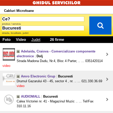
Cabluri Microfoane
produs / serviciu
strada, localitate, judet
Foto
Video
Judet
26 firme
Adelaida, Craiova - Comercializare componente
electronice
|
Dolj
Strada Madona Dudu, Nr.4, Bloc 4 Parter, .. ... 0351420114
video
Amro Electronic Grup
|
Bucuresti
Drumul Gazarului 43 - 45, sector 4 , nr. .. ... 021.330.36.69
video
AUDIOMALL
|
Bucuresti
Calea Victoriei nr. 41 - Magazinul Muzic .. ... Tel/Fax
310.11.16