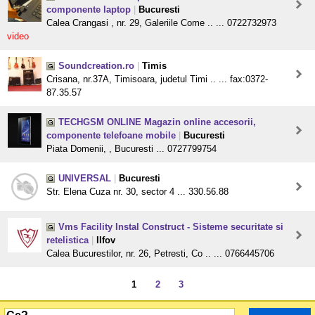
componente laptop
|
Bucuresti
Calea Crangasi , nr. 29, Galeriile Come .. ... 0722732973
video
Soundcreation.ro
|
Timis
Crisana, nr.37A, Timisoara, judetul Timi .. ... fax:0372-
87.35.57
TECHGSM ONLINE Magazin online accesorii,
componente telefoane mobile
|
Bucuresti
Piata Domenii, , Bucuresti ... 0727799754
UNIVERSAL
|
Bucuresti
Str. Elena Cuza nr. 30, sector 4 ... 330.56.88
Vms Facility Instal Construct - Sisteme securitate si
retelistica
|
Ilfov
Calea Bucurestilor, nr. 26, Petresti, Co .. ... 0766445706
1
2
3