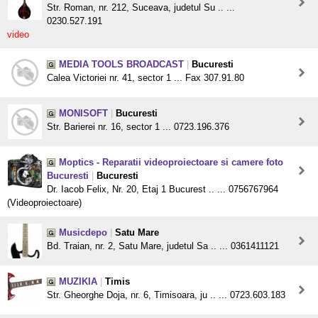
Str. Roman, nr. 212, Suceava, judetul Su .. ...
0230.527.191
video
MEDIA TOOLS BROADCAST
|
Bucuresti
Calea Victoriei nr. 41, sector 1 ... Fax 307.91.80
MONISOFT
|
Bucuresti
Str. Barierei nr. 16, sector 1 ... 0723.196.376
Moptics - Reparatii videoproiectoare si camere foto
Bucuresti
|
Bucuresti
Dr. Iacob Felix, Nr. 20, Etaj 1 Bucurest .. ... 0756767964
(Videoproiectoare)
Musicdepo
|
Satu Mare
Bd. Traian, nr. 2, Satu Mare, judetul Sa .. ... 0361411121
MUZIKIA
|
Timis
Str. Gheorghe Doja, nr. 6, Timisoara, ju .. ... 0723.603.183