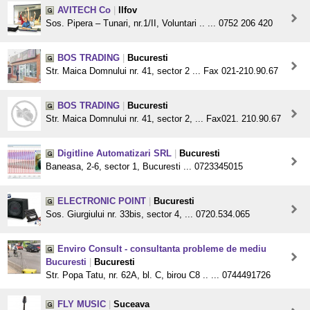
AVITECH Co
|
Ilfov
Sos. Pipera – Tunari, nr.1/II, Voluntari .. ... 0752 206 420
BOS TRADING
|
Bucuresti
Str. Maica Domnului nr. 41, sector 2 ... Fax 021-210.90.67
BOS TRADING
|
Bucuresti
Str. Maica Domnului nr. 41, sector 2, ... Fax021. 210.90.67
Digitline Automatizari SRL
|
Bucuresti
Baneasa, 2-6, sector 1, Bucuresti ... 0723345015
ELECTRONIC POINT
|
Bucuresti
Sos. Giurgiului nr. 33bis, sector 4, ... 0720.534.065
Enviro Consult - consultanta probleme de mediu
Bucuresti
|
Bucuresti
Str. Popa Tatu, nr. 62A, bl. C, birou C8 .. ... 0744491726
FLY MUSIC
|
Suceava