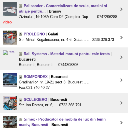
Palisander - Comercializare de scule, masini si
utilaje pentru...
|
Brasov
Zizinului , Nr.106A Corp D2 (Complex Dup .. ... 0747296288
video
PROLEGNO
|
Galati
Str. Mihail Kogalniceanu, nr. 4-6, Galat .. ... 0236.326.373
Rail Systems - Material marunt pentru cale ferata
|
Bucuresti
Bucuresti, Bucuresti ... 0744305306
ROMFORDEX
|
Bucuresti
Gradinarilor, nr. 19-21 sect 3, Bucurest .. ...
Fax:031.740.40.27
SCULEGERO
|
Bucuresti
Str. Ion Rotaru, nr. 6, ... 0722.368.791
Simex - Producator de mobila de lux din lemn
masiv, Bucuresti
|
Bucuresti