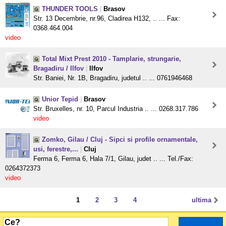
THUNDER TOOLS
|
Brasov
Str. 13 Decembrie, nr.96, Cladirea H132, .. ... Fax:
0368.464.004
video
Total Mixt Prest 2010 - Tamplarie, strungarie,
Bragadiru / Ilfov
|
Ilfov
Str. Baniei, Nr. 1B, Bragadiru, judetul .. ... 0761946468
Unior Tepid
|
Brasov
Str. Bruxelles, nr. 10, Parcul Industria .. ... 0268.317.786
video
Zomko, Gilau / Cluj - Sipci si profile ornamentale,
usi, ferestre,...
|
Cluj
Ferma 6, Ferma 6, Hala 7/1, Gilau, judet .. ... Tel./Fax:
0264372373
video
1
2
3
4
ultima