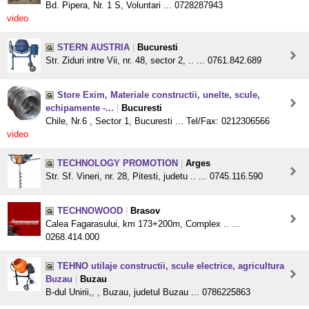
Bd. Pipera, Nr. 1 S, Voluntari ... 0728287943
video
STERN AUSTRIA
|
Bucuresti
Str. Ziduri intre Vii, nr. 48, sector 2, .. ... 0761.842.689
Store Exim, Materiale constructii, unelte, scule,
echipamente -...
|
Bucuresti
Chile, Nr.6 , Sector 1, Bucuresti ... Tel/Fax: 0212306566
video
TECHNOLOGY PROMOTION
|
Arges
Str. Sf. Vineri, nr. 28, Pitesti, judetu .. ... 0745.116.590
TECHNOWOOD
|
Brasov
Calea Fagarasului, km 173+200m, Complex .. ...
0268.414.000
TEHNO utilaje constructii, scule electrice, agricultura
Buzau
|
Buzau
B-dul Unirii,, , Buzau, judetul Buzau ... 0786225863