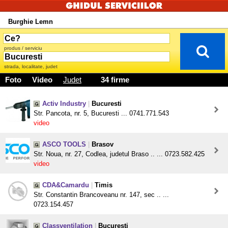
Burghie Lemn
produs / serviciu
strada, localitate, judet
Foto
Video
Judet
34 firme
Activ Industry
|
Bucuresti
Str. Pancota, nr. 5, Bucuresti ... 0741.771.543
video
ASCO TOOLS
|
Brasov
Str. Noua, nr. 27, Codlea, judetul Braso .. ... 0723.582.425
video
CDA&Camardu
|
Timis
Str. Constantin Brancoveanu nr. 147, sec .. ...
0723.154.457
Classventilation
|
Bucuresti