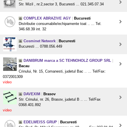
Str. Mizil , nr.2,sector 3, Bucuresti ... 021.345.07.34
COMPLEX ABRAZIVE AGY
|
Bucuresti
Distributie consumabile/echipamente toat .. ... Tel.
346.68.39 int. 32
Cosminet Network
|
Bucuresti
Bucuresti ... 0788.056.449
DANIBRUM marca a SC TEHNOHOLZ GROUP SRL
|
Bacau
Crinului, Nr. 15, Comanesti, judetul Bac .. ... Tel/Fax:
0372001309
video
DAVEXIM
|
Brasov
Str. Crinului, nr. 26, Brasov, judetul B .. ... Tel/Fax
0368.401.892
video
EDELWEISS GRUP
|
Bucuresti