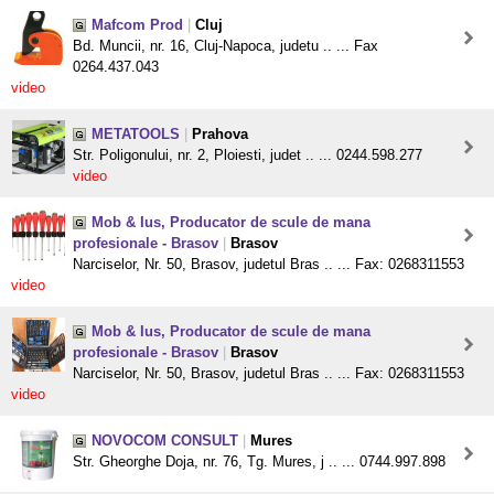
Mafcom Prod
|
Cluj
Bd. Muncii, nr. 16, Cluj-Napoca, judetu .. ... Fax
0264.437.043
video
METATOOLS
|
Prahova
Str. Poligonului, nr. 2, Ploiesti, judet .. ... 0244.598.277
video
Mob & Ius, Producator de scule de mana
profesionale - Brasov
|
Brasov
Narciselor, Nr. 50, Brasov, judetul Bras .. ... Fax: 0268311553
video
Mob & Ius, Producator de scule de mana
profesionale - Brasov
|
Brasov
Narciselor, Nr. 50, Brasov, judetul Bras .. ... Fax: 0268311553
video
NOVOCOM CONSULT
|
Mures
Str. Gheorghe Doja, nr. 76, Tg. Mures, j .. ... 0744.997.898