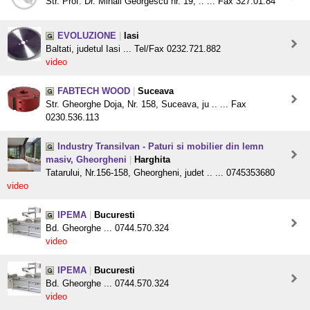
Str. Prof. Dr. Mihail Georgescu nr. 19, .. ... Fax 327.01.84
EVOLUZIONE
|
Iasi
Baltati, judetul Iasi ... Tel/Fax 0232.721.882
video
FABTECH WOOD
|
Suceava
Str. Gheorghe Doja, Nr. 158, Suceava, ju .. ... Fax
0230.536.113
Industry Transilvan - Paturi si mobilier din lemn
masiv, Gheorgheni
|
Harghita
Tatarului, Nr.156-158, Gheorgheni, judet .. ... 0745353680
video
IPEMA
|
Bucuresti
Bd. Gheorghe ... 0744.570.324
video
IPEMA
|
Bucuresti
Bd. Gheorghe ... 0744.570.324
video