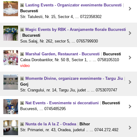
Lasting Events - Organizator evenimente Bucuresti
|
Bucuresti
Str. Tatulesti, Nr. 15, Sector 4, ... 0722358302
Magic Events by RBK - Aranjamente florale Bucuresti
|
Bucuresti
Sos.Salaj, Nr. 262, sector 5, ... 0765799930
Marshal Garden, Restaurant - Bucuresti
|
Bucuresti
Calea Dorobantilor, Nr. 50 B, Sector 1, .. ... 0758105310
video
Momente Divine, organizare evenimente - Targu Jiu
|
Gorj
Str. Crangului, nr. 14, Targu Jiu, judet .. ... 0753070747
Nat Events - Evenimente si decoratiuni
|
Bucuresti
Bucuresti, ... 0745485295
Nunta de la A la Z - Oradea
|
Bihor
Str. Primariei, nr. 43, Oradea, judetul .. ... 0744.272.492