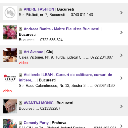
ANDRE FASHION
|
Bucuresti
Str. Pitulicii, nr. 7, Bucuresti ... 0740.011.143
Andreea Banita - Maitre Fleuriste Bucuresti
|
Bucuresti
Bucuresti ... 0722.535.324
Art Avenue
|
Cluj
Calea Victoriei, Nr. 9, Turda, judetul C .. ... 0722.204.007
video
Atelierele ILBAH - Cursuri de calificare, cursuri de
initiere,...
|
Bucuresti
Str. Radu Calomfirescu, Nr. 13, Sector 3 .. ... 0730643130
video
AVANTAJ MONIC
|
Bucuresti
Bucuresti ... 0213392287
Comedy Party
|
Prahova