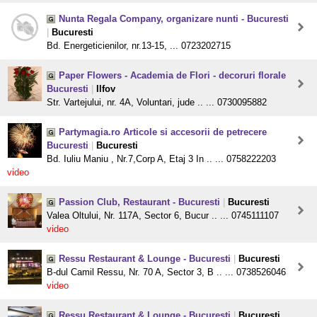
Nunta Regala Company, organizare nunti - Bucuresti
|
Bucuresti
Bd. Energeticienilor, nr.13-15, ... 0723202715
Paper Flowers - Academia de Flori - decoruri florale
Bucuresti
|
Ilfov
Str. Vartejului, nr. 4A, Voluntari, jude .. ... 0730095882
Partymagia.ro Articole si accesorii de petrecere
Bucuresti
|
Bucuresti
Bd. Iuliu Maniu , Nr.7,Corp A, Etaj 3 In .. ... 0758222203
video
Passion Club, Restaurant - Bucuresti
|
Bucuresti
Valea Oltului, Nr. 117A, Sector 6, Bucur .. ... 0745111107
video
Ressu Restaurant & Lounge - Bucuresti
|
Bucuresti
B-dul Camil Ressu, Nr. 70 A, Sector 3, B .. ... 0738526046
video
Ressu Restaurant & Lounge - Bucuresti
|
Bucuresti