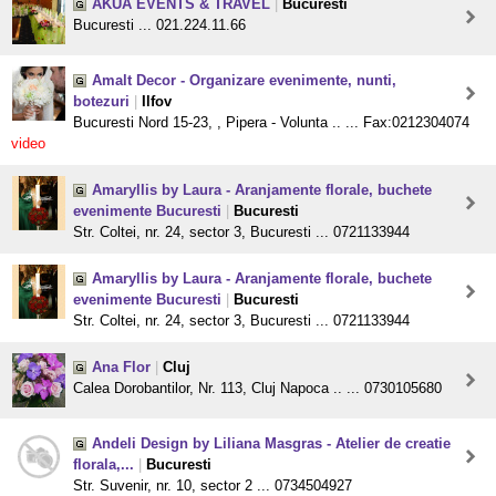
AKUA EVENTS & TRAVEL
|
Bucuresti
Bucuresti ... 021.224.11.66
Amalt Decor - Organizare evenimente, nunti,
botezuri
|
Ilfov
Bucuresti Nord 15-23, , Pipera - Volunta .. ... Fax:0212304074
video
Amaryllis by Laura - Aranjamente florale, buchete
evenimente Bucuresti
|
Bucuresti
Str. Coltei, nr. 24, sector 3, Bucuresti ... 0721133944
Amaryllis by Laura - Aranjamente florale, buchete
evenimente Bucuresti
|
Bucuresti
Str. Coltei, nr. 24, sector 3, Bucuresti ... 0721133944
Ana Flor
|
Cluj
Calea Dorobantilor, Nr. 113, Cluj Napoca .. ... 0730105680
Andeli Design by Liliana Masgras - Atelier de creatie
florala,...
|
Bucuresti
Str. Suvenir, nr. 10, sector 2 ... 0734504927