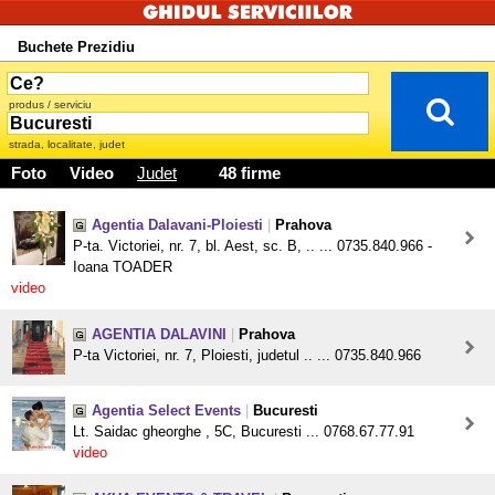
Buchete Prezidiu
produs / serviciu
strada, localitate, judet
Foto
Video
Judet
48 firme
Agentia Dalavani-Ploiesti
|
Prahova
P-ta. Victoriei, nr. 7, bl. Aest, sc. B, .. ... 0735.840.966 -
Ioana TOADER
video
AGENTIA DALAVINI
|
Prahova
P-ta Victoriei, nr. 7, Ploiesti, judetul .. ... 0735.840.966
Agentia Select Events
|
Bucuresti
Lt. Saidac gheorghe , 5C, Bucuresti ... 0768.67.77.91
video