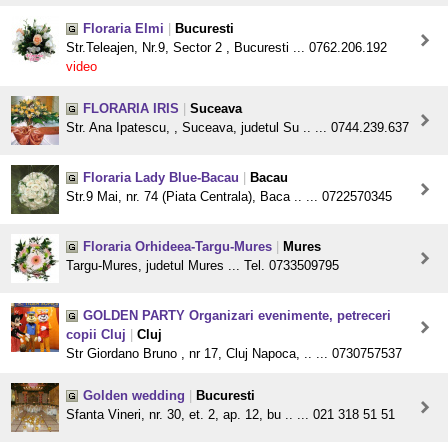
Floraria Elmi
|
Bucuresti
Str.Teleajen, Nr.9, Sector 2 , Bucuresti ... 0762.206.192
video
FLORARIA IRIS
|
Suceava
Str. Ana Ipatescu, , Suceava, judetul Su .. ... 0744.239.637
Floraria Lady Blue-Bacau
|
Bacau
Str.9 Mai, nr. 74 (Piata Centrala), Baca .. ... 0722570345
Floraria Orhideea-Targu-Mures
|
Mures
Targu-Mures, judetul Mures ... Tel. 0733509795
GOLDEN PARTY Organizari evenimente, petreceri
copii Cluj
|
Cluj
Str Giordano Bruno , nr 17, Cluj Napoca, .. ... 0730757537
Golden wedding
|
Bucuresti
Sfanta Vineri, nr. 30, et. 2, ap. 12, bu .. ... 021 318 51 51