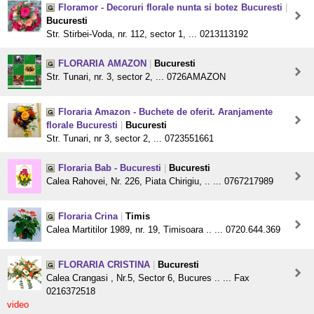
Floramor - Decoruri florale nunta si botez Bucuresti
|
Bucuresti
Str. Stirbei-Voda, nr. 112, sector 1, ... 0213113192
FLORARIA AMAZON
|
Bucuresti
Str. Tunari, nr. 3, sector 2, ... 0726AMAZON
Floraria Amazon - Buchete de oferit. Aranjamente
florale Bucuresti
|
Bucuresti
Str. Tunari, nr 3, sector 2, ... 0723551661
Floraria Bab - Bucuresti
|
Bucuresti
Calea Rahovei, Nr. 226, Piata Chirigiu, .. ... 0767217989
Floraria Crina
|
Timis
Calea Martitilor 1989, nr. 19, Timisoara .. ... 0720.644.369
FLORARIA CRISTINA
|
Bucuresti
Calea Crangasi , Nr.5, Sector 6, Bucures .. ... Fax
0216372518
video