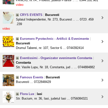
PANCIU, nr.7A , Ploiesti, judetul Prahov .. ... 0344.102.981
video
CRYS EVENTS
|
Bucuresti
Splaiul Independentei, Nr. 273, Bucurest .. ... 0723 .459
.239
video
Euromerx Pyrotechnic - Artificii & Evenimente
|
Bucuresti
Drumul Taberei, nr. 107, Sector 6 ... 0744392414
Eventissimi - Organizator evenimente Constanta
|
Constanta
Str. Vasile Lupu, Nr. 18, Constanta, jud .. ... 0744884882
Famous Events
|
Bucuresti
Bucuresti ... 0722848429
Flora Lux
|
Iasi
Str. Bucium, nr. 36, Iasi, judetul Iasi ... 0756084321