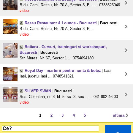
B-dul Camil Ressu, Nr. 70 A, Sector 3, B .. ... 0738526046
video
Ressu Restaurant & Lounge - Bucuresti
|
Bucuresti
B-dul Camil Ressu, Nr. 70 A, Sector 3, B ..
video
Rottaru - Cursuri, traininguri si workshopuri,
Bucuresti
|
Bucuresti
Str. Mures, Nr. 67, Sector 1 ... 0754094180
Royal Day - marturii pentru nunta & botez
|
Iasi
Iasi, judetul Iasi ... 0748541321
SILVER SWAN
|
Bucuresti
Sos. Colentina, nr. 8, bl. 5, sc. 3, sec .. ... 031.802.46.00
video
1
2
3
4
5
ultima