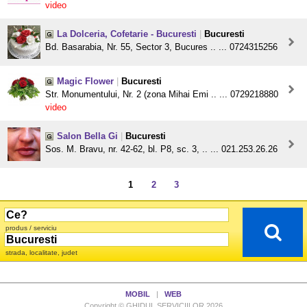
video
La Dolceria, Cofetarie - Bucuresti
|
Bucuresti
Bd. Basarabia, Nr. 55, Sector 3, Bucures .. ... 0724315256
Magic Flower
|
Bucuresti
Str. Monumentului, Nr. 2 (zona Mihai Emi .. ... 0729218880
video
Salon Bella Gi
|
Bucuresti
Sos. M. Bravu, nr. 42-62, bl. P8, sc. 3, .. ... 021.253.26.26
1
2
3
produs / serviciu
strada, localitate, judet
MOBIL
|
WEB
Copyright © GHIDUL SERVICIILOR 2026