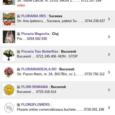
Str. Vasile Lascar, nr. 23-25, sector 2, .. ... 0721.207.299
video
FLORARIA IRIS
|
Suceava
Str. Ana Ipatescu, , Suceava, judetul Su .. ... 0744.239.637
Floraria Magnolia
|
Cluj
Pia ... 0264.592.830
Floraria Two Butterflies
|
Bucuresti
Bucuresti ... 0721.245.406 -NON - STOP
FLORARIAIDEALA.RO
|
Bucuresti
Str. Pazon Marin, nr. 2A, BlG7Bis, sc.1, .. ... 0733.756.112
FLORI ROMANIA
|
Bucuresti
Bucuresti ... 0725.416.614
FLORI2FLOWERS
|
Florarie online comercializeaza buchete .. ... 0726.001.188