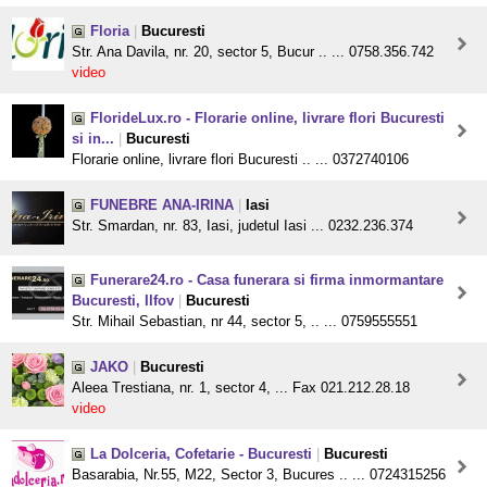
Floria
|
Bucuresti
Str. Ana Davila, nr. 20, sector 5, Bucur .. ... 0758.356.742
video
FlorideLux.ro - Florarie online, livrare flori Bucuresti
si in...
|
Bucuresti
Florarie online, livrare flori Bucuresti .. ... 0372740106
FUNEBRE ANA-IRINA
|
Iasi
Str. Smardan, nr. 83, Iasi, judetul Iasi ... 0232.236.374
Funerare24.ro - Casa funerara si firma inmormantare
Bucuresti, Ilfov
|
Bucuresti
Str. Mihail Sebastian, nr 44, sector 5, .. ... 0759555551
JAKO
|
Bucuresti
Aleea Trestiana, nr. 1, sector 4, ... Fax 021.212.28.18
video
La Dolceria, Cofetarie - Bucuresti
|
Bucuresti
Basarabia, Nr.55, M22, Sector 3, Bucures .. ... 0724315256