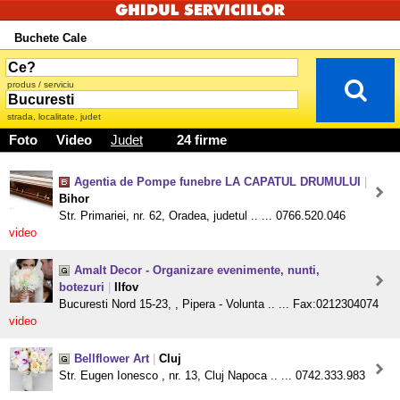
Buchete Cale
produs / serviciu
strada, localitate, judet
Foto
Video
Judet
24 firme
Agentia de Pompe funebre LA CAPATUL DRUMULUI
|
Bihor
Str. Primariei, nr. 62, Oradea, judetul .. ... 0766.520.046
video
Amalt Decor - Organizare evenimente, nunti,
botezuri
|
Ilfov
Bucuresti Nord 15-23, , Pipera - Volunta .. ... Fax:0212304074
video
Bellflower Art
|
Cluj
Str. Eugen Ionesco , nr. 13, Cluj Napoca .. ... 0742.333.983