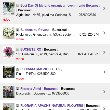
Best Day Of My Life organizari evenimente Bucuresti
|
Bucuresti
Agricultori, Nr 35, (cladirea Codecs), S .. ... 0726092370
video
Buchete cu Povesti
|
Bucuresti
Prelungirea Ghencea , nr. 53bis, sector .. ... 0729.120.374
video
BUCHETE.RO
|
Bucuresti
Str. Pridvorului , nr.19, Sector 4, Bucu .. ... 021.411.41.22
video
FLORiRIA MAGNOLIA
|
Cluj
Pia ... Tel/Fax;0264592.830
video
Floraria Altfel - Bucuresti
|
Bucuresti
Bucuresti, , Bucuresti ... 0733566030
FLORARIA APACHE NATURAL FLOWERS
|
Bucuresti