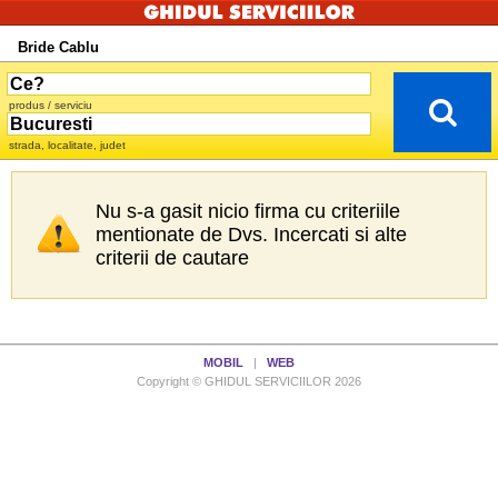
Bride Cablu
produs / serviciu
strada, localitate, judet
Nu s-a gasit nicio firma cu criteriile
mentionate de Dvs. Incercati si alte
criterii de cautare
MOBIL
|
WEB
Copyright © GHIDUL SERVICIILOR 2026