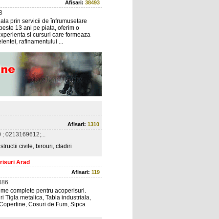
Afisari:
38493
8
la prin servicii de înfrumusetare
peste 13 ani pe piata, oferim o
experienta si cursuri care formeaza
entei, rafinamentului ...
Afisari:
1310
; 0213169612;...
uctii civile, birouri, cladiri
risuri Arad
Afisari:
119
486
eme complete pentru acoperisuri.
i Tigla metalica, Tabla industriala,
 Copertine, Cosuri de Fum, Sipca