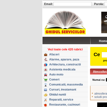
Email:
Parola:
Vezi toate cele 420 rubrici
Ce
Afaceri
Alarme, aparare, paza
pro
Arhitectura, constructii
Asistenta medicala
Atmosfera
Auto moto
Comert
Numai cu:
Comunicatii, massmedia
Cursuri, invatamant
•
atmosfera
Ghidul nuntii
•
solutii pr
Reparatii, service
Restaurante, cazinouri