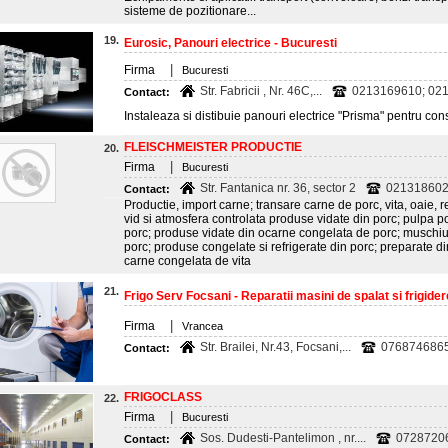
sisteme de pozitionare...
19.
Eurosic, Panouri electrice - Bucuresti
|
Firma
Bucuresti
Str. Fabricii , Nr. 46C,...
0213169610; 021
Contact:
Instaleaza si distibuie panouri electrice "Prisma" pentru constru
FLEISCHMEISTER PRODUCTIE
20.
|
Firma
Bucuresti
Str. Fantanica nr. 36, sector 2
021318602
Contact:
Productie, import carne; transare carne de porc, vita, oaie, r
vid si atmosfera controlata produse vidate din porc; pulpa 
porc; produse vidate din ocarne congelata de porc; muschiu
porc; produse congelate si refrigerate din porc; preparate di
carne congelata de vita
21.
Frigo Serv Focsani - Reparatii masini de spalat si frigider
|
Firma
Vrancea
Str. Brailei, Nr.43, Focsani,...
076874686
Contact:
FRIGOCLASS
22.
|
Firma
Bucuresti
Sos. Dudesti-Pantelimon , nr....
0728720
Contact: