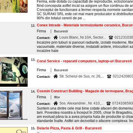
Ferma, este dotata cu capacitati de reproductie, eclozionare
fiind conceputa astfel incat sa asigure un flux continuu de 
Conceptul de functionare a fermei respecta normele sanita
SC SURAKI SRL este cel mai mare producator si distribuitor 
90% din totalul cererii de pe ...
Conex Intrade - Materiale termoizolante ceramice, Bucur
12.
|
Firma
Bucuresti
Louis Blanc, Nr.10A, Sector...
0212310300
Contact:
Incalzire prin tuburi si panouri radiante, izolatii moderne, fi
vacuumate, materiale diverse, instalatii ardere, inlocuitori az
incalzire hale
13.
Coral Service - reparatii computere, laptop-uri Bucuresti
|
Firma
Bucuresti
Str. Scheiul de Sus, nr. 26,...
0212420803
Contact:
Cosmin Construct Building - Magazin de termopane, Braga
14.
|
Firma
Ilfov
Sos. Alexandriei , Nr. 410,...
0724336593
Contact:
Suntem una dintre cele mai bine cotate afaceri din domeniu
tarii. Povestea noastra a început în 2005, chiar în Bragadiru, I
am evoluat pâna la a avea propria hala de productie si chiar
standarde înalte. Astfel am dezvoltat o afacere complexa: în
Delarte Pizza, Pasta & Grill - Bucuresti
15.