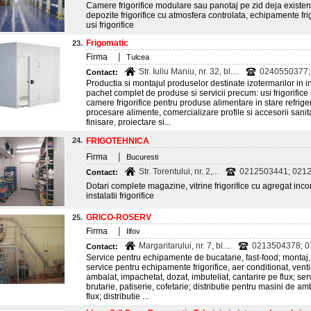
Camere frigorifice modulare sau panotaj pe zid deja existent
depozite frigorifice cu atmosfera controlata, echipamente frig
usi frigorifice
Frigomatic
23.
|
Firma
Tulcea
Str. Iuliu Maniu, nr. 32, bl....
0240550377;
Contact:
Productia si montajul produselor destinate izotermarilor in i
pachet complet de produse si servicii precum: usi frigorifice 
camere frigorifice pentru produse alimentare in stare refriger
procesare alimente, comercializare profile si accesorii sani
finisare, proiectare si...
24.
FRIGOTEHNICA
|
Firma
Bucuresti
Str. Torentului, nr. 2,...
0212503441; 021
Contact:
Dotari complete magazine, vitrine frigorifice cu agregat incorp
instalatii frigorifice
GRICO-ROSERV
25.
|
Firma
Ilfov
Margaritarului, nr. 7, bl....
0213504378; 
Contact:
Service pentru echipamente de bucatarie, fast-food; montaj, 
service pentru echipamente frigorifice, aer conditionat, venti
ambalat, impachetat, dozat, imbuteliat, cantarire pe flux; s
brutarie, patiserie, cofetarie; distributie pentru masini de am
flux; distributie ...