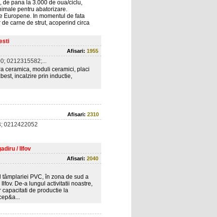
, de pana la 3.000 de oua/ciclu,
animale pentru abatorizare.
re Europene. In momentul de fata
de carne de strut, acoperind circa
esti
Afisari:
1955
; 0212315582;...
bra ceramica, moduli ceramici, placi
best, incalzire prin inductie,
Afisari:
2310
; 0212422052
diru / Ilfov
Afisari:
2040
l tâmplariei PVC, în zona de sud a
lfov. De-a lungul activitatii noastre,
 capacitati de productie la
cep&a...