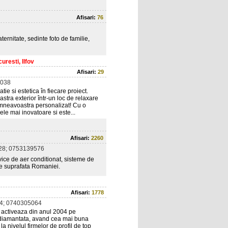
Afisari:
76
ternitate, sedinte foto de familie,
resti, Ilfov
Afisari:
29
038
ie si estetica în fiecare proiect.
tra exterior într-un loc de relaxare
dumneavoastra personalizat! Cu o
le mai inovatoare si este...
Afisari:
2260
28; 0753139576
rvice de aer conditionat, sisteme de
ate suprafata Romaniei.
Afisari:
1778
4; 0740305064
e activeaza din anul 2004 pe
ca diamantata, avand cea mai buna
 nivelul firmelor de profil de top