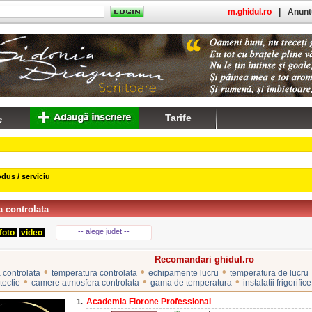
m.ghidul.ro
|
Anuntu
Tarife
dus / serviciu
 controlata
-- alege judet --
foto
video
Recomandari ghidul.ro
•
•
•
 controlata
temperatura controlata
echipamente lucru
temperatura de lucru
•
•
•
otectie
camere atmosfera controlata
gama de temperatura
instalatii frigorifice
Academia Florone Professional
1.