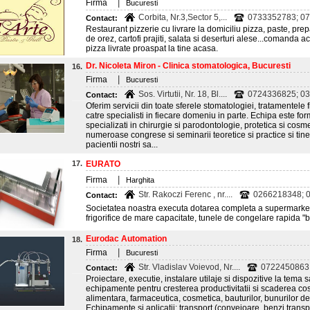
|
Firma
Bucuresti
Corbita, Nr.3,Sector 5,...
0733352783; 07
Contact:
Restaurant pizzerie cu livrare la domiciliu pizza, paste, prepar
de orez, cartofi prajiti, salata si deserturi alese...comand
pizza livrate proaspat la tine acasa.
Dr. Nicoleta Miron - Clinica stomatologica, Bucuresti
16.
|
Firma
Bucuresti
Sos. Virtutii, Nr. 18, Bl....
0724336825; 0
Contact:
Oferim servicii din toate sferele stomatologiei, tratamentele 
catre specialisti in fiecare domeniu in parte. Echipa este form
specializati in chirurgie si parodontologie, protetica si cosm
numeroase congrese si seminarii teoretice si practice si tin
pacientii nostri sa...
17.
EURATO
|
Firma
Harghita
Str. Rakoczi Ferenc , nr....
0266218348; 
Contact:
Societatea noastra executa dotarea completa a supermarketu
frigorifice de mare capacitate, tunele de congelare rapida "
Eurodac Automation
18.
|
Firma
Bucuresti
Str. Vladislav Voievod, Nr....
0722450863
Contact:
Proiectare, executie, instalare utilaje si dispozitive la tema 
echipamente pentru cresterea productivitatii si scaderea cost
alimentara, farmaceutica, cosmetica, bauturilor, bunurilor de
Echipamente si aplicatii: transport (conveioare, benzi transp