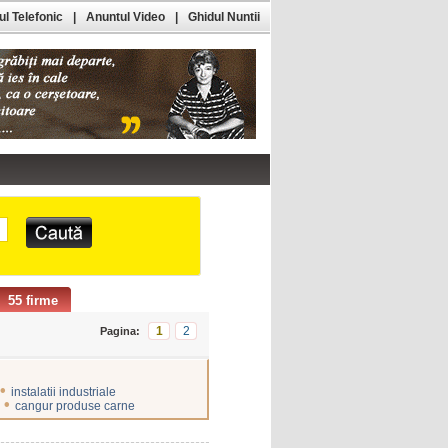
l Telefonic
|
Anuntul Video
|
Ghidul Nuntii
55 firme
1
2
Pagina:
•
instalatii industriale
•
cangur produse carne