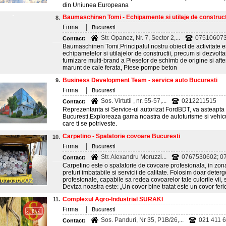
din Uniunea Europeana
Baumaschinen Tomi - Echipamente si utilaje de constructii
8.
|
Firma
Bucuresti
Str. Opanez, Nr. 7, Sector 2,...
07510607
Contact:
Baumaschinen Tomi.Principalul nostru obiect de activitate e
echipametelor si utilajelor de constructii, precum si dezvolt
furnizare multi-brand a Pieselor de schimb de origine si aft
marunt de cale ferata, Piese pompe beton
Business Development Team - service auto Bucuresti
9.
|
Firma
Bucuresti
Sos. Virtutii , nr. 55-57,...
0212211515
Contact:
Reprezentanta si Service-ul autorizat FordBDT, va asteapt
Bucuresti.Exploreaza gama noastra de autoturisme si vehicu
care ti se potriveste.
Carpetino - Spalatorie covoare Bucuresti
10.
|
Firma
Bucuresti
Str. Alexandru Moruzzi...
0767530602; 0
Contact:
Carpetino este o spalatorie de covoare profesionala, in zona
preturi imbatabile si servicii de calitate. Folosim doar deter
profesionale, capabile sa redea covoarelor tale culorile vii, 
Deviza noastra este: „Un covor bine tratat este un covor ferici
Complexul Agro-Industrial SURAKI
11.
|
Firma
Bucuresti
Sos. Panduri, Nr 35, P1B/26,...
021 411 6
Contact: