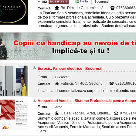
|
Firma
|
Bucuresti
Bd. Dimitrie Cantemir, nr.8,...
076360663
Contact:
La FlorOne Spa & Academy, redefinim ideea de grija persona
de top si formare profesionala acreditata. Cu o prezenta de 
experienta completa: tratamente realizate de specialisti cu 
urmatoarea generatie de profesionisti. Suntem dedicati excel
2.
Eurosic, Panouri electrice - Bucuresti
|
Firma
Bucuresti
Fabricii, Nr. 46C, Sector 6,...
0213169610 
Contact:
Instaleaza si comercializeaza corpuri de iluminat pentru constr
Acoperisuri Vestice - Sisteme Profesionale pentru Acope
3.
|
Firma
Arad
Calea Radnei, , Arad, judetul...
0790214
Contact:
Suntem o companie specializata in comercializarea de sist
Acoperisuri Vestice - Sisteme Profesionale pentru Acoperisur
Accesorii Acoperis, Fereste Mansarda, Scari de acces Pod,
Gard.