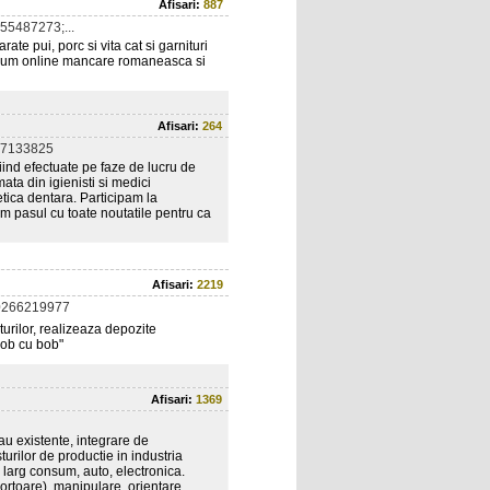
Afisari:
887
55487273;...
ate pui, porc si vita cat si garnituri
a acum online mancare romaneasca si
Afisari:
264
37133825
fiind efectuate pe faze de lucru de
ata din igienisti si medici
etica dentara. Participam la
em pasul cu toate noutatile pentru ca
Afisari:
2219
0266219977
rilor, realizeaza depozite
bob cu bob"
Afisari:
1369
sau existente, integrare de
urilor de productie in industria
 larg consum, auto, electronica.
ortoare), manipulare, orientare,