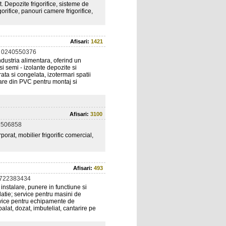
. Depozite frigorifice, sisteme de
orifice, panouri camere frigorifice,
Afisari:
1421
 0240550376
ndustria alimentara, oferind un
si semi - izolante depozite si
ata si congelata, izotermari spatii
tare din PVC pentru montaj si
Afisari:
3100
2506858
orat, mobilier frigorific comercial,
Afisari:
493
0722383434
instalare, punere in functiune si
latie; service pentru masini de
ervice pentru echipamente de
balat, dozat, imbuteliat, cantarire pe