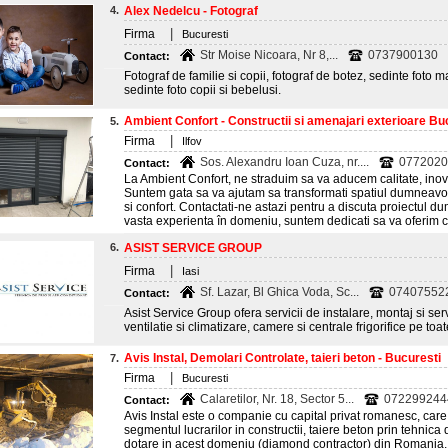
4.
Alex Nedelcu - Fotograf
|
Firma
Bucuresti
Str Moise Nicoara, Nr 8,...
0737900130
Contact:
Fotograf de familie si copii, fotograf de botez, sedinte foto ma
sedinte foto copii si bebelusi.
Ambient Confort - Constructii si amenajari exterioare Bucu
5.
|
Firma
Ilfov
Sos. Alexandru Ioan Cuza, nr....
0772020
Contact:
La Ambient Confort, ne straduim sa va aducem calitate, inovat
Suntem gata sa va ajutam sa transformati spatiul dumneavoas
si confort. Contactati-ne astazi pentru a discuta proiectul 
vasta experienta în domeniu, suntem dedicati sa va oferim ce
6.
ASIST SERVICE GROUP
|
Firma
Iasi
Sf. Lazar, Bl Ghica Voda, Sc...
07407552
Contact:
Asist Service Group ofera servicii de instalare, montaj si se
ventilatie si climatizare, camere si centrale frigorifice pe to
Avis Instal, Demolari Controlate, taieri beton - Bucuresti
7.
|
Firma
Bucuresti
Calaretilor, Nr. 18, Sector 5...
072299244
Contact:
Avis Instal este o companie cu capital privat romanesc, car
segmentul lucrarilor in constructii, taiere beton prin tehni
dotare in acest domeniu (diamond contractor) din Romania, la