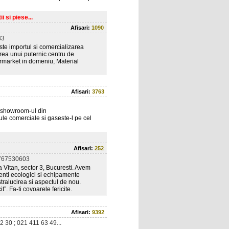
 si piese...
Afisari:
1090
33
ste importul si comercializarea
area unui puternic centru de
ermarket in domeniu, Material
Afisari:
3763
a showroom-ul din
le comerciale si gaseste-l pe cel
Afisari:
252
767530603
 Vitan, sector 3, Bucuresti. Avem
genti ecologici si echipamente
stralucirea si aspectul de nou.
t”. Fa-ti covoarele fericite.
Afisari:
9392
2 30 ; 021 411 63 49...