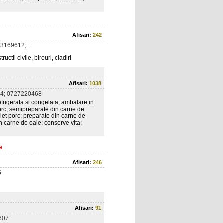
Afisari:
242
3169612;...
ctii civile, birouri, cladiri
Afisari:
1038
4; 0727220468
efrigerata si congelata; ambalare in
porc; semipreparate din carne de
let porc; preparate din carne de
n carne de oaie; conserve vita;
e
Afisari:
246
5
Afisari:
91
607