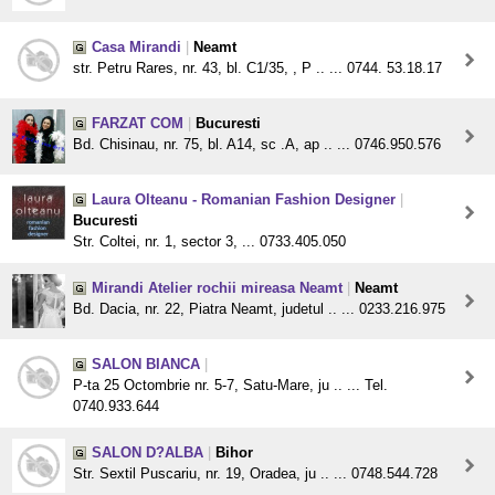
Casa Mirandi
|
Neamt
str. Petru Rares, nr. 43, bl. C1/35, , P .. ... 0744. 53.18.17
FARZAT COM
|
Bucuresti
Bd. Chisinau, nr. 75, bl. A14, sc .A, ap .. ... 0746.950.576
Laura Olteanu - Romanian Fashion Designer
|
Bucuresti
Str. Coltei, nr. 1, sector 3, ... 0733.405.050
Mirandi Atelier rochii mireasa Neamt
|
Neamt
Bd. Dacia, nr. 22, Piatra Neamt, judetul .. ... 0233.216.975
SALON BIANCA
|
P-ta 25 Octombrie nr. 5-7, Satu-Mare, ju .. ... Tel.
0740.933.644
SALON D?ALBA
|
Bihor
Str. Sextil Puscariu, nr. 19, Oradea, ju .. ... 0748.544.728