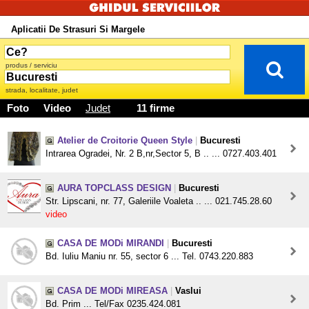
Aplicatii De Strasuri Si Margele
produs / serviciu
strada, localitate, judet
Foto
Video
Judet
11 firme
Atelier de Croitorie Queen Style
|
Bucuresti
Intrarea Ogradei, Nr. 2 B,nr,Sector 5, B .. ... 0727.403.401
AURA TOPCLASS DESIGN
|
Bucuresti
Str. Lipscani, nr. 77, Galeriile Voaleta .. ... 021.745.28.60
video
CASA DE MODi MIRANDI
|
Bucuresti
Bd. Iuliu Maniu nr. 55, sector 6 ... Tel. 0743.220.883
CASA DE MODi MIREASA
|
Vaslui
Bd. Prim ... Tel/Fax 0235.424.081