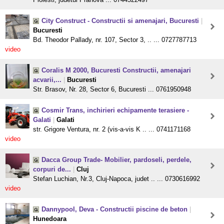
City Construct - Constructii si amenajari, Bucuresti
|
Bucuresti
Bd. Theodor Pallady, nr. 107, Sector 3, .. ... 0727787713
video
Coralis M 2000, Bucuresti Constructii, amenajari
acvarii,...
|
Bucuresti
Str. Brasov, Nr. 28, Sector 6, Bucuresti ... 0761950948
Cosmir Trans, inchirieri echipamente terasiere -
Galati
|
Galati
str. Grigore Ventura, nr. 2 (vis-a-vis K .. ... 0741171168
video
Dacca Group Trade- Mobilier, pardoseli, perdele,
corpuri de...
|
Cluj
Stefan Luchian, Nr.3, Cluj-Napoca, judet .. ... 0730616992
video
Dannypool, Deva - Constructii piscine de beton
|
Hunedoara