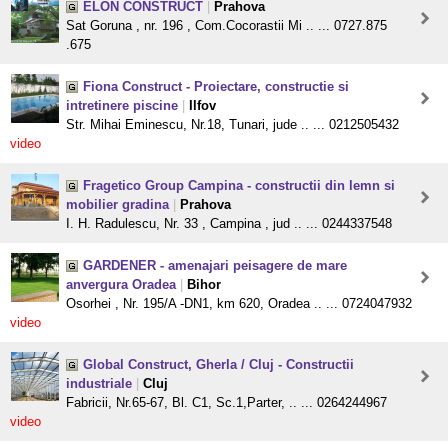
ELON CONSTRUCT
|
Prahova
Sat Goruna , nr. 196 , Com.Cocorastii Mi .. ... 0727.875
.675
Fiona Construct - Proiectare, constructie si
intretinere piscine
|
Ilfov
Str. Mihai Eminescu, Nr.18, Tunari, jude .. ... 0212505432
video
Fragetico Group Campina - constructii din lemn si
mobilier gradina
|
Prahova
I. H. Radulescu, Nr. 33 , Campina , jud .. ... 0244337548
GARDENER - amenajari peisagere de mare
anvergura Oradea
|
Bihor
Osorhei , Nr. 195/A -DN1, km 620, Oradea .. ... 0724047932
video
Global Construct, Gherla / Cluj - Constructii
industriale
|
Cluj
Fabricii, Nr.65-67, Bl. C1, Sc.1,Parter, .. ... 0264244967
video