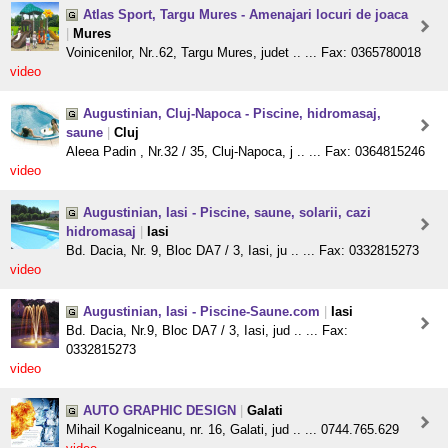
Atlas Sport, Targu Mures - Amenajari locuri de joaca
|
Mures
Voinicenilor, Nr..62, Targu Mures, judet .. ... Fax: 0365780018
video
Augustinian, Cluj-Napoca - Piscine, hidromasaj,
saune
|
Cluj
Aleea Padin , Nr.32 / 35, Cluj-Napoca, j .. ... Fax: 0364815246
video
Augustinian, Iasi - Piscine, saune, solarii, cazi
hidromasaj
|
Iasi
Bd. Dacia, Nr. 9, Bloc DA7 / 3, Iasi, ju .. ... Fax: 0332815273
video
Augustinian, Iasi - Piscine-Saune.com
|
Iasi
Bd. Dacia, Nr.9, Bloc DA7 / 3, Iasi, jud .. ... Fax:
0332815273
video
AUTO GRAPHIC DESIGN
|
Galati
Mihail Kogalniceanu, nr. 16, Galati, jud .. ... 0744.765.629