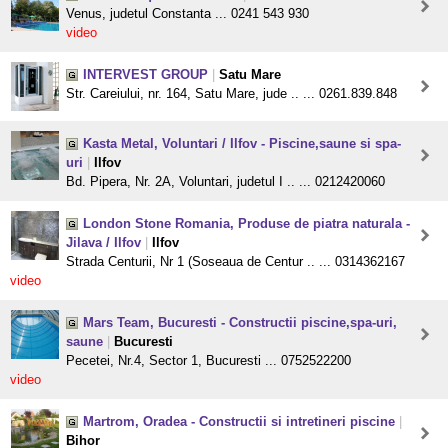
Venus, judetul Constanta ... 0241 543 930
video
INTERVEST GROUP
|
Satu Mare
Str. Careiului, nr. 164, Satu Mare, jude .. ... 0261.839.848
Kasta Metal, Voluntari / Ilfov - Piscine,saune si spa-
uri
|
Ilfov
Bd. Pipera, Nr. 2A, Voluntari, judetul I .. ... 0212420060
London Stone Romania, Produse de piatra naturala -
Jilava / Ilfov
|
Ilfov
Strada Centurii, Nr 1 (Soseaua de Centur .. ... 0314362167
video
Mars Team, Bucuresti - Constructii piscine,spa-uri,
saune
|
Bucuresti
Pecetei, Nr.4, Sector 1, Bucuresti ... 0752522200
video
Martrom, Oradea - Constructii si intretineri piscine
|
Bihor