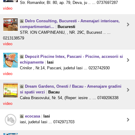
Str. Romanilor, Bl. 80, ap. 79, Deva, ju .. ... 0737697287
video
Delro Consulting, Bucuresti - Amenajari interioare,
compartimentari...
|
Bucuresti
STR. ION CAMPINEANU, , NR. 29C, Bucurest .. ...
0213138579
video
Depozit Piscine Intex, Pascani - Piscine, accesorii si
echipamente
|
Iasi
Crinilor , Nr.14, Pascani, judetul Iasi ... 0232742930
video
Dream Gardens, Onesti / Bacau - Amenajare gradini
si spatii verzi
|
Bacau
Calea Brasovului, Nr. 54, (Reper: iesire .. ... 0749206338
video
ecocasa
|
Iasi
iasi, judetul Iasi ... 0742971703