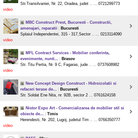
Str.Transilvaniei, Nr. 22, Oradea, judet .. ... 0721299773
video
MBC Construct Prest, Bucuresti - Constructii,
amenajari, reparatii
|
Bucuresti
Splaiul Independentei, 315 - 317,Sector .. ... 0213114090
video
MFL Contract Services - Mobilier conferinta,
evenimente, nunti...
|
Brasov
Str. Titu Pertia, Nr. 9 C, Fagaras, jude .. ... 0737608982
video
New Concept Design Construct - Hidroizolatii si
refaceri terase de...
|
Bucuresti
Str. Soldat Ene Nita, nr. 92B, sector 2 ... 0761624158
Nistor Expo Art - Comercializarea de mobilier stil si
obiecte de...
|
Timis
Herendesti, Nr. 202, Lugoj, judetul Tim .. ... 0766350777
video