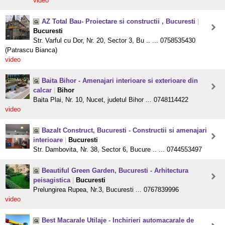
video
AZ Total Bau- Proiectare si constructii , Bucuresti
|
Bucuresti
Str. Varful cu Dor, Nr. 20, Sector 3, Bu .. ... 0758535430
(Patrascu Bianca)
video
Baita Bihor - Amenajari interioare si exterioare din
calcar
|
Bihor
Baita Plai, Nr. 10, Nucet, judetul Bihor ... 0748114422
video
Bazalt Construct, Bucuresti - Constructii si amenajari
interioare
|
Bucuresti
Str. Dambovita, Nr. 38, Sector 6, Bucure .. ... 0744553497
Beautiful Green Garden, Bucuresti - Arhitectura
peisagistica
|
Bucuresti
Prelungirea Rupea, Nr.3, Bucuresti ... 0767839996
video
Best Macarale Utilaje - Inchirieri automacarale de