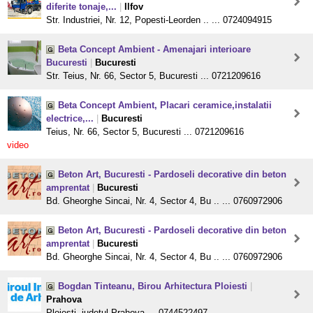
diferite tonaje,...
|
Ilfov
Str. Industriei, Nr. 12, Popesti-Leorden .. ... 0724094915
Beta Concept Ambient - Amenajari interioare
Bucuresti
|
Bucuresti
Str. Teius, Nr. 66, Sector 5, Bucuresti ... 0721209616
Beta Concept Ambient, Placari ceramice,instalatii
electrice,...
|
Bucuresti
Teius, Nr. 66, Sector 5, Bucuresti ... 0721209616
video
Beton Art, Bucuresti - Pardoseli decorative din beton
amprentat
|
Bucuresti
Bd. Gheorghe Sincai, Nr. 4, Sector 4, Bu .. ... 0760972906
Beton Art, Bucuresti - Pardoseli decorative din beton
amprentat
|
Bucuresti
Bd. Gheorghe Sincai, Nr. 4, Sector 4, Bu .. ... 0760972906
Bogdan Tinteanu, Birou Arhitectura Ploiesti
|
Prahova
Ploiesti, judetul Prahova ... 0744522497