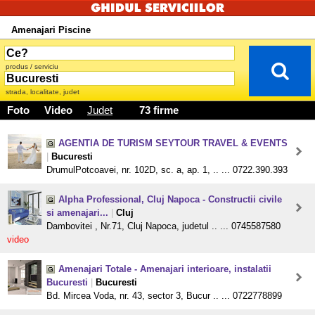
Amenajari Piscine
produs / serviciu
strada, localitate, judet
Foto
Video
Judet
73 firme
AGENTIA DE TURISM SEYTOUR TRAVEL & EVENTS
|
Bucuresti
DrumulPotcoavei, nr. 102D, sc. a, ap. 1, .. ... 0722.390.393
Alpha Professional, Cluj Napoca - Constructii civile
si amenajari...
|
Cluj
Dambovitei , Nr.71, Cluj Napoca, judetul .. ... 0745587580
video
Amenajari Totale - Amenajari interioare, instalatii
Bucuresti
|
Bucuresti
Bd. Mircea Voda, nr. 43, sector 3, Bucur .. ... 0722778899