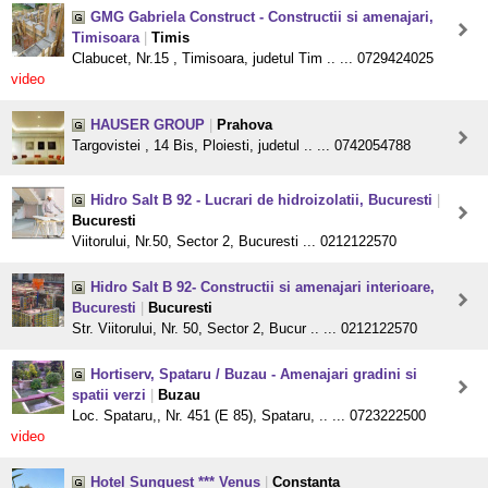
GMG Gabriela Construct - Constructii si amenajari,
Timisoara
|
Timis
Clabucet, Nr.15 , Timisoara, judetul Tim .. ... 0729424025
video
HAUSER GROUP
|
Prahova
Targovistei , 14 Bis, Ploiesti, judetul .. ... 0742054788
Hidro Salt B 92 - Lucrari de hidroizolatii, Bucuresti
|
Bucuresti
Viitorului, Nr.50, Sector 2, Bucuresti ... 0212122570
Hidro Salt B 92- Constructii si amenajari interioare,
Bucuresti
|
Bucuresti
Str. Viitorului, Nr. 50, Sector 2, Bucur .. ... 0212122570
Hortiserv, Spataru / Buzau - Amenajari gradini si
spatii verzi
|
Buzau
Loc. Spataru,, Nr. 451 (E 85), Spataru, .. ... 0723222500
video
Hotel Sunquest *** Venus
|
Constanta