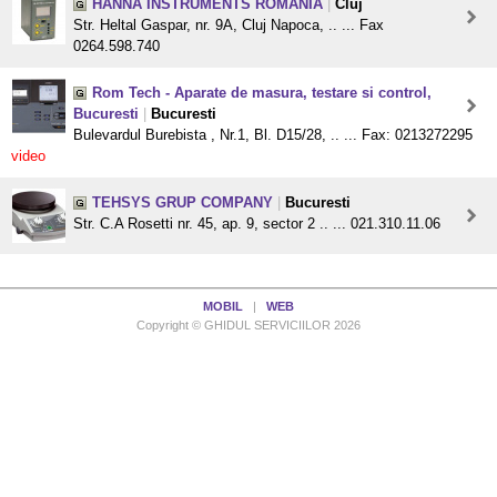
HANNA INSTRUMENTS ROMANIA
|
Cluj
Str. Heltal Gaspar, nr. 9A, Cluj Napoca, .. ... Fax
0264.598.740
Rom Tech - Aparate de masura, testare si control,
Bucuresti
|
Bucuresti
Bulevardul Burebista , Nr.1, Bl. D15/28, .. ... Fax: 0213272295
video
TEHSYS GRUP COMPANY
|
Bucuresti
Str. C.A Rosetti nr. 45, ap. 9, sector 2 .. ... 021.310.11.06
MOBIL
|
WEB
Copyright © GHIDUL SERVICIILOR 2026