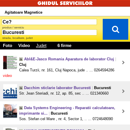
Agitatoare Magnetice
produs / serviciu
strada, localitate, judet
Foto
Video
Judet
6 firme
Abl&E-Jasco Romania Aparatura de laborator Cluj
|
Cluj
Calea Turzii, nr. 161, Cluj Napoca, jude .. ... 0264594286
video
Dacchim sticlarie laborator Bucuresti
|
Bucuresti
Str. Jean Steriadi, nr. 12, ap. 85, sec .. ... 021340660
Data Systems Engineering - Reparatii calculatoare,
imprimante si...
|
Bucuresti
Sos. Stefan cel Mare , nr. 4, Sector 1, .. ... 0724648090