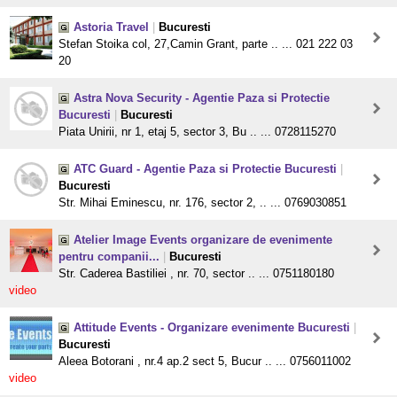
Astoria Travel
|
Bucuresti
Stefan Stoika col, 27,Camin Grant, parte .. ... 021 222 03
20
Astra Nova Security - Agentie Paza si Protectie
Bucuresti
|
Bucuresti
Piata Unirii, nr 1, etaj 5, sector 3, Bu .. ... 0728115270
ATC Guard - Agentie Paza si Protectie Bucuresti
|
Bucuresti
Str. Mihai Eminescu, nr. 176, sector 2, .. ... 0769030851
Atelier Image Events organizare de evenimente
pentru companii...
|
Bucuresti
Str. Caderea Bastiliei , nr. 70, sector .. ... 0751180180
video
Attitude Events - Organizare evenimente Bucuresti
|
Bucuresti
Aleea Botorani , nr.4 ap.2 sect 5, Bucur .. ... 0756011002
video