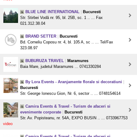
BLUE LINE INTERNATIONAL
|
Bucuresti
Str. Stirbei Vodă nr. 95, bl. 25B, sc. 1 .. ... Fax
021.312.38.04
BRAND SETTER
|
Bucuresti
Bd. Corneliu Coposu nr. 4, bl. 105 A, sc .. ... Tel/Fax
323.08.97
BUBURUZA TRAVEL
|
Maramures
Baia Mare, judetul Maramures ... 0741330284
By Lora Events - Aranjamente florale si decoratiuni
|
Bucuresti
Str. George Ionescu Gion, Nr. 6, sector .. ... 0748154614
Camira Events & Travel - Turism de afaceri si
evenimente corporate
|
Bucuresti
Str. Av. Popisteanu, nr. 54A, EXPO BUSIN .. ... 0733967753
video
Camira Events & Travel - Turism de afaceri si