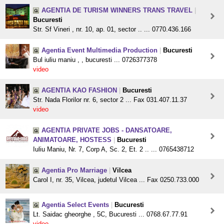
AGENTIA DE TURISM WINNERS TRANS TRAVEL
|
Bucuresti
Str. Sf Vineri , nr. 10, ap. 01, sector .. ... 0770.436.166
Agentia Event Multimedia Production
|
Bucuresti
Bul iuliu maniu , , bucuresti ... 0726377378
video
AGENTIA KAO FASHION
|
Bucuresti
Str. Nada Florilor nr. 6, sector 2 ... Fax 031.407.11.37
video
AGENTIA PRIVATE JOBS - DANSATOARE,
ANIMATOARE, HOSTESS
|
Bucuresti
Iuliu Maniu, Nr. 7, Corp A, Sc. 2, Et. 2 .. ... 0765438712
Agentia Pro Marriage
|
Vilcea
Carol I, nr. 35, Vilcea, judetul Vilcea ... Fax 0250.733.000
Agentia Select Events
|
Bucuresti
Lt. Saidac gheorghe , 5C, Bucuresti ... 0768.67.77.91
video