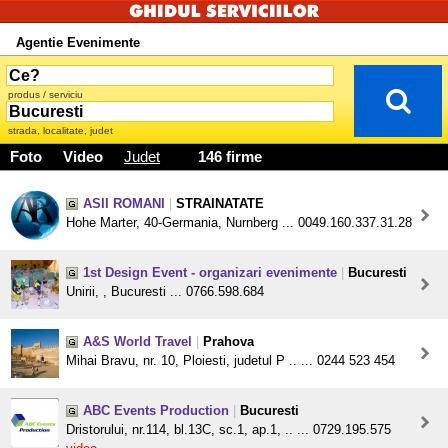
Agentie Evenimente
produs / serviciu
strada, localitate, judet
Foto
Video
Judet
146 firme
ASII ROMANI
|
STRAINATATE
Hohe Marter, 40-Germania, Nurnberg ... 0049.160.337.31.28
1st Design Event - organizari evenimente
|
Bucuresti
Unirii, , Bucuresti ... 0766.598.684
A&S World Travel
|
Prahova
Mihai Bravu, nr. 10, Ploiesti, judetul P .. ... 0244 523 454
ABC Events Production
|
Bucuresti
Dristorului, nr.114, bl.13C, sc.1, ap.1, .. ... 0729.195.575