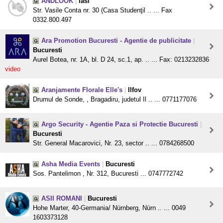
ANDLOOK
|
Iasi
Str. Vasile Conta nr. 30 (Casa Studenţil .. ... Fax
0332.800.497
Ara Promotion Bucuresti - Agentie de publicitate
|
Bucuresti
Aurel Botea, nr. 1A, bl. D 24, sc.1, ap. .. ... Fax: 0213232836
video
Aranjamente Florale Elle's
|
Ilfov
Drumul de Sonde, , Bragadiru, judetul Il .. ... 0771177076
Argo Security - Agentie Paza si Protectie Bucuresti
|
Bucuresti
Str. General Macarovici, Nr. 23, sector .. ... 0784268500
Asha Media Events
|
Bucuresti
Sos. Pantelimon , Nr. 312, Bucuresti ... 0747772742
ASII ROMANI
|
Bucuresti
Hohe Marter, 40-Germania/ Nürnberg, Nürn .. ... 0049
1603373128