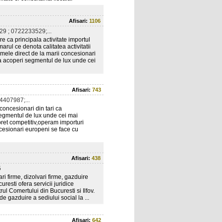
Afisari:
1106
9 ; 0722233529;...
e ca principala activitate importul
ul ce denota calitatea activitatii
smele direct de la marii concesionari
 a acoperi segmentul de lux unde cei
Afisari:
743
407987;...
concesionari din tari ca
segmentul de lux unde cei mai
 pret competitiv,operam importuri
ncesionari europeni se face cu
Afisari:
438
5
cari firme, dizolvari firme, gazduire
resti ofera servicii juridice
rul Comertului din Bucuresti si Ilfov.
 de gazduire a sediului social la ...
Afisari:
642