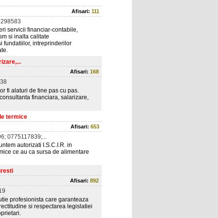
Afisari:
111
6298583
ri servicii financiar-contabile,
sm si inalta calitate
i fundatiilor, intreprinderilor
ate.
izare,...
Afisari:
168
38
or fi alaturi de tine pas cu pas.
 consultanta financiara, salarizare,
ale termice
Afisari:
653
; 0775117839;...
untem autorizati I.S.C.I.R. in
rmice ce au ca sursa de alimentare
resti
Afisari:
892
19
lutie profesionista care garanteaza
rectitudine si respectarea legislatiei
prietari.