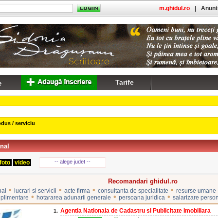
m.ghidul.ro
|
Anuntu
Tarife
dus / serviciu
onal
-- alege judet --
foto
video
Recomandari ghidul.ro
•
•
•
•
nal
lucrari si servicii
acte firma
consultanta de specialitate
resurse umane
•
•
•
suplimentare
hotararea adunarii generale
persoana juridica
salarizare perso
Agentia Nationala de Cadastru si Publicitate Imobiliara
1.