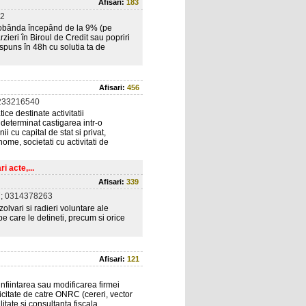
Afisari:
183
2
Dobânda începând de la 9% (pe
ârzieri în Biroul de Credit sau popriri
spuns în 48h cu solutia ta de
Afisari:
456
233216540
ce destinate activitatii
 determinat castigarea intr-o
i cu capital de stat si privat,
nome, societati cu activitati de
i acte,...
Afisari:
339
; 0314378263
 dizolvari si radieri voluntare ale
pe care le detineti, precum si orice
Afisari:
121
infiintarea sau modificarea firmei
icitate de catre ONRC (cereri, vector
itate si consultanta fiscala.