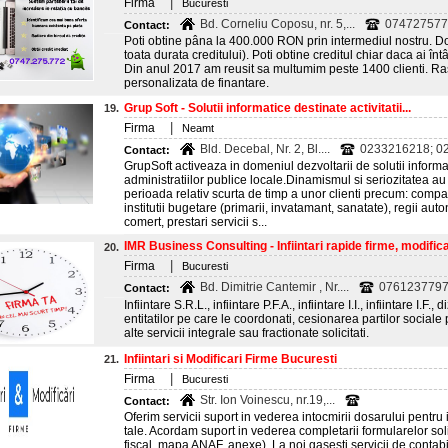
|
Firma
Bucuresti
Bd. Corneliu Coposu, nr. 5,...
074727577
Contact:
Poti obtine pâna la 400.000 RON prin intermediul nostru. 
toata durata creditului). Poti obtine creditul chiar daca ai înt
Din anul 2017 am reusit sa multumim peste 1400 clienti. Ra
personalizata de finantare.
Grup Soft - Solutii informatice destinate activitatii...
19.
|
Firma
Neamt
Bld. Decebal, Nr. 2, Bl....
0233216218; 0
Contact:
GrupSoft activeaza in domeniul dezvoltarii de solutii informati
administratiilor publice locale.Dinamismul si seriozitatea au
perioada relativ scurta de timp a unor clienti precum: compani
institutii bugetare (primarii, invatamant, sanatate), regii auto
comert, prestari servicii s...
IMR Business Consulting - Infiintari rapide firme, modificar
20.
|
Firma
Bucuresti
Bd. Dimitrie Cantemir , Nr....
0761237797
Contact:
Infiintare S.R.L., infiintare P.F.A., infiintare I.I., infiintare I.F.,
entitatilor pe care le coordonati, cesionarea partilor sociale 
alte servicii integrale sau fractionate solicitati.
Infiintari si Modificari Firme Bucuresti
21.
|
Firma
Bucuresti
Str. Ion Voinescu, nr.19,...
Contact:
Oferim servicii suport in vederea intocmirii dosarului pentru 
tale. Acordam suport in vederea completarii formularelor sol
fiscal, mapa ANAF, anexe). La noi gasesti servicii de contabil