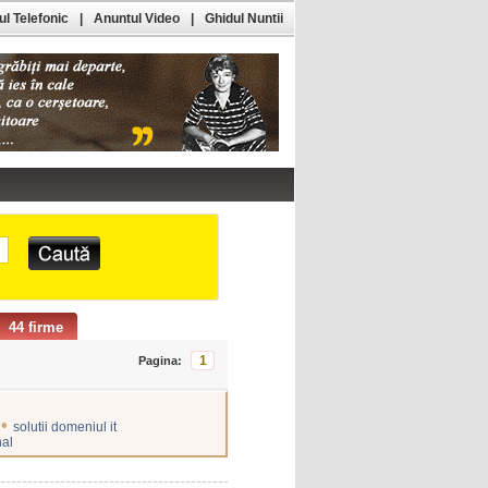
l Telefonic
|
Anuntul Video
|
Ghidul Nuntii
44 firme
1
Pagina:
•
solutii domeniul it
nal