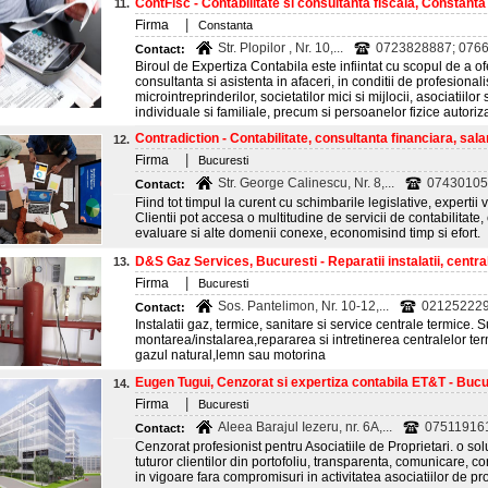
ContFisc - Contabilitate si consultanta fiscala, Constanta
11.
|
Firma
Constanta
Str. Plopilor , Nr. 10,...
0723828887; 076
Contact:
Biroul de Expertiza Contabila este infiintat cu scopul de a ofe
consultanta si asistenta in afaceri, in conditii de profesionali
microintreprinderilor, societatilor mici si mijlocii, asociatiilor s
individuale si familiale, precum si persoanelor fizice autoriz
Contradiction - Contabilitate, consultanta financiara, salar
12.
|
Firma
Bucuresti
Str. George Calinescu, Nr. 8,...
07430105
Contact:
Fiind tot timpul la curent cu schimbarile legislative, expertii v
Clientii pot accesa o multitudine de servicii de contabilitate,
evaluare si alte domenii conexe, economisind timp si efort.
D&S Gaz Services, Bucuresti - Reparatii instalatii, centr
13.
|
Firma
Bucuresti
Sos. Pantelimon, Nr. 10-12,...
0212522296
Contact:
Instalatii gaz, termice, sanitare si service centrale termice. S
montarea/instalarea,repararea si intretinerea centralelor te
gazul natural,lemn sau motorina
Eugen Tugui, Cenzorat si expertiza contabila ET&T - Bucu
14.
|
Firma
Bucuresti
Aleea Barajul Iezeru, nr. 6A,...
07511916
Contact:
Cenzorat profesionist pentru Asociatiile de Proprietari. o so
tuturor clientilor din portofoliu, transparenta, comunicare, co
in vigoare fara compromisuri in activitatea asociatiilor de pro