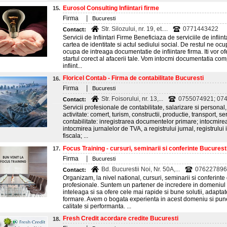
Eurosol Consulting Infiintari firme
15.
|
Firma
Bucuresti
Str. Silozului, nr. 19, et....
0771443422
Contact:
Servicii de Infiintari Firme Beneficiaza de serviciile de infiin
cartea de identitate si actul sediului social. De restul ne ocu
ocupa de intreaga documentatie de infiintare firma. Iti vor o
startul corect al afacerii tale. Vom intocmi documentatia comp
infiint...
Floricel Contab - Firma de contabilitate Bucuresti
16.
|
Firma
Bucuresti
Str. Foisorului, nr. 13,...
0755074921; 07
Contact:
Servicii profesionale de contabilitate, salarizare si persona
activitate: comert, turism, constructii, productie, transport, ser
contabilitate: inregistrarea documentelor primare; intocmirea
intocmirea jurnalelor de TVA, a registrului jurnal, registrului 
fiscala; ...
Focus Training - cursuri, seminarii si conferinte Bucurest
17.
|
Firma
Bucuresti
Bd. Bucurestii Noi, Nr. 50A,...
076227896
Contact:
Organizam, la nivel national, cursuri, seminarii si conferinte
profesionale. Suntem un partener de incredere in domeniul f
inteleaga si sa ofere cele mai rapide si bune solutii, adap
formare. Avem o bogata experienta in acest domeniu si pune
calitate si performanta. ...
Fresh Credit acordare credite Bucuresti
18.