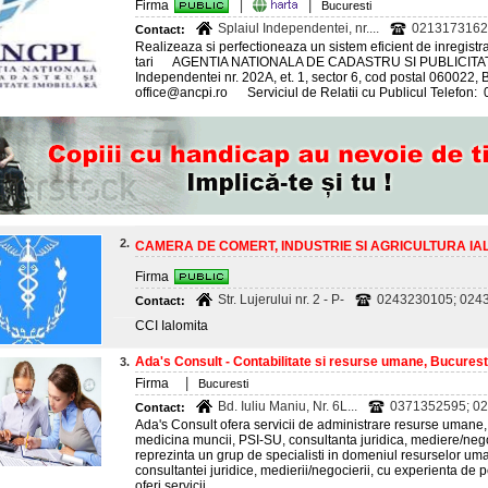
|
Firma
|
Bucuresti
Splaiul Independentei, nr....
0213173162;
Contact:
Realizeaza si perfectioneaza un sistem eficient de inregistrare
tari AGENTIA NATIONALA DE CADASTRU SI PUBLICITATE
Independentei nr. 202A, et. 1, sector 6, cod postal 060022,
office@ancpi.ro Serviciul de Relatii cu Publicul Telefon: 0
2.
CAMERA DE COMERT, INDUSTRIE SI AGRICULTURA IA
Firma
Str. Lujerului nr. 2 - P-
0243230105; 0243
Contact:
CCI Ialomita
Ada's Consult - Contabilitate si resurse umane, Bucurest
3.
|
Firma
Bucuresti
Bd. Iuliu Maniu, Nr. 6L...
0371352595; 02
Contact:
Ada's Consult ofera servicii de administrare resurse umane, co
medicina muncii, PSI-SU, consultanta juridica, mediere/neg
reprezinta un grup de specialisti in domeniul resurselor uma
consultantei juridice, medierii/negocierii, cu experienta de pe
oferi servicii...