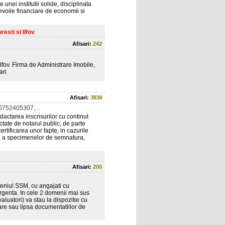
unei institutii solide, disciplinata
evoile financiare de economii si
esti si Ilfov
Afisari:
242
Ilfov. Firma de Administrare Imobile,
ari
Afisari:
3836
752405307;...
tarea inscrisurilor cu continut
dactate de notarul public, de parte
rtificarea unor fapte, in cazurile
i, a specimenelor de semnatura,
Afisari:
200
eniul SSM, cu angajati cu
 urgenta. In cele 2 domenii mai sus
aluatori) va stau la dispozitie cu
oare sau lipsa documentatiilor de