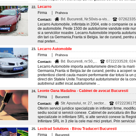
Lecarro
22.
|
Firma
Prahova
Bd. Bucuresti, Nr.50vis-a-vis...
072623352
Contact:
Lecarro Automobile, infiintata in 2004, este o companie ce ar
de automobile. Peste 1500 de autoturisme vandute este numar
si a serviciilor noastre. Lecarro Automobile importa autoturi
din tari ca Germania,Franta si Belgia. Iar de curand, pentru
mai preten...
Lecarro Automobile
23.
|
Firma
Prahova
Bd. Bucuresti, nr.50,,...
0722233528; 0244
Contact:
Lecarro Automobile importa autoturismele direct de la marii 
Germania,Franta si Belgia.Iar de curand, pentru a acoperi 
pretentiosi clienti cauta masini performante dar totusi la un
direct din Statele Unite.Transportul autoturismelor de la co
autotrenul astfel incat autoturismele ...
Leonte Oana Madalina - Cabinet de avocat Bucuresti
24.
|
Firma
Bucuresti
Str. Apusului, nr. 27, sector...
072223617
Contact:
Oferim servicii juridice specializate in infiintari firme, modifi
sediu social si servicii conexe. Cabinet de avocatura din Bucu
specializate in infiintare SRL si alte servicii conexe la Regist
Infiintare SRL in 3 zile la cele mai mici preturi. Prin serviciul
Lexitrad Solutions - Birou Traduceri Bucuresti
25.
|
Firma
Bucuresti