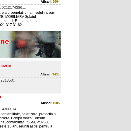
Afisari:
6664
 0213174386;...
 a proprietatilor la nivelul intregii
 IMOBILIARA Splaiul
 Bucuresti, Romania e-mail:
21.317.31.62 ...
LOMITA
Afisari:
3435
231353;...
i
Afisari:
1985
14300014;...
ntabilitate, salarizare, protectia si
ociere. Echipa Ada's Consult
ne, contabilitatii, SSM, PSI-SU,
ste 15 ani, reuniti astfel pentru a