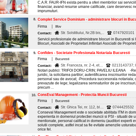
C.A.R. FAUR-IFN exista pentru a oferi membrilor sai serviciile 
financiar, avand resurse umane calificate, care deservesc n
imprumuturi.
8.
Complet Service Dominium - administrare blocuri in Bucur
|
Firma
Ilfov
Str. Solstitiului, Nr.2B bis,...
0747920101
Contact:
Servicii profesionale de administrare blocuri in Bucuresti si 
Blocuri, Asociatii de Proprietari.Infiintari Asociatii de Propriet
Confides - Societate Profesionala Notariala Bucuresti
9.
|
Firma
Bucuresti
Str. Franceza, nr. 2-4, et....
0213143737; 0
Contact:
Notari publici: TRIFOI DORU-CRIN; PAVELIU ILEANA -Redac
juridic, la solicitarea partilor; autentificarea inscrisurilor re
personal sau de avocat; -Procedura succesorala notariala; ce
prevazute de lege; legalizarea semnaturilor de pe inscrisur
precum ...
ConsEval Management - Protectia Muncii Bucuresti
10.
|
Firma
Bucuresti
Str. Ghica Tei, nr. 112, bl....
0744425532
Contact:
Conseval Management este o societate abilitata ITM in dom
experienta in domeniul protectiei muncii si PSI - situatii de
mentionate, personal calificat in domeniu (auditori experti ev
solutii complete, astfel incat sa fie evitate amenzile usturat
orice fel.