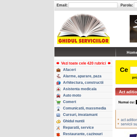
Email:
Parola:
Vezi toate cele 420 rubrici
Ce
Afaceri
Alarme, aparare, paza
pro
Arhitectura, constructii
Asistenta medicala
Act aditi
Auto moto
Comert
Numai cu:
Comunicatii, massmedia
Cursuri, invatamant
•
act aditio
Ghidul nuntii
•
servicii 
Reparatii, service
Restaurante, cazinouri