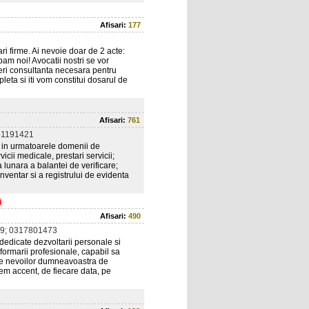
Afisari:
177
tari firme. Ai nevoie doar de 2 acte:
pam noi! Avocatii nostri se vor
feri consultanta necesara pentru
leta si iti vom constitui dosarul de
Afisari:
761
41191421
l, in urmatoarele domenii de
vicii medicale, prestari servicii;
 lunara a balantei de verificare;
inventar si a registrului de evidenta
i
Afisari:
490
9; 0317801473
 dedicate dezvoltarii personale si
ormarii profesionale, capabil sa
tate nevoilor dumneavoastra de
m accent, de fiecare data, pe