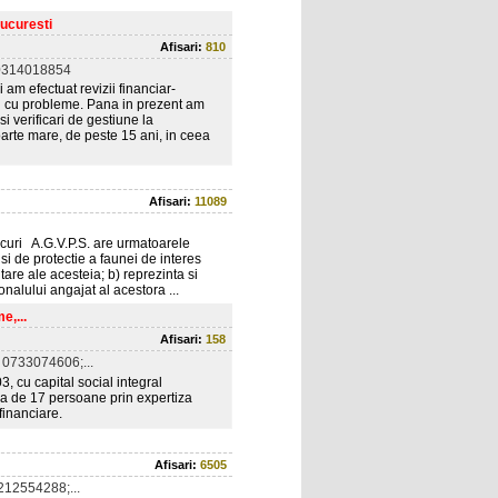
Bucuresti
Afisari:
810
0314018854
am efectuat revizii financiar-
tari cu probleme. Pana in prezent am
si verificari de gestiune la
oarte mare, de peste 15 ani, in ceea
Afisari:
11089
ocuri A.G.V.P.S. are urmatoarele
i si de protectie a faunei de interes
tare ale acesteia; b) reprezinta si
onalului angajat al acestora ...
e,...
Afisari:
158
0733074606;...
3, cu capital social integral
pa de 17 persoane prin expertiza
financiare.
Afisari:
6505
12554288;...