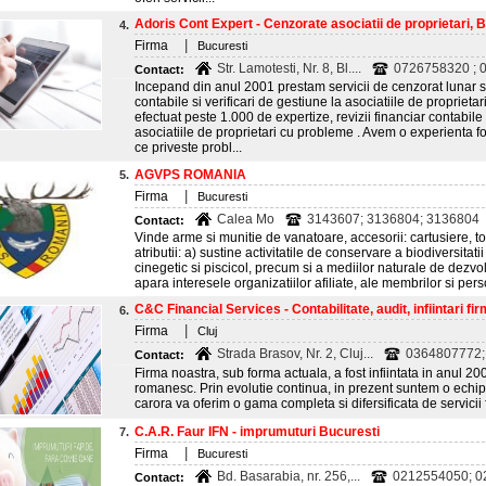
Adoris Cont Expert - Cenzorate asociatii de proprietari, 
4.
|
Firma
Bucuresti
Str. Lamotesti, Nr. 8, Bl....
0726758320 ; 
Contact:
Incepand din anul 2001 prestam servicii de cenzorat lunar si 
contabile si verificari de gestiune la asociatiile de proprie
efectuat peste 1.000 de expertize, revizii financiar contabile 
asociatiile de proprietari cu probleme . Avem o experienta f
ce priveste probl...
AGVPS ROMANIA
5.
|
Firma
Bucuresti
Calea Mo
3143607; 3136804; 3136804
Contact:
Vinde arme si munitie de vanatoare, accesorii: cartusiere, t
atributii: a) sustine activitatile de conservare a biodiversitati
cinegetic si piscicol, precum si a mediilor naturale de dezvol
apara interesele organizatiilor afiliate, ale membrilor si pers
C&C Financial Services - Contabilitate, audit, infiintari firm
6.
|
Firma
Cluj
Strada Brasov, Nr. 2, Cluj...
0364807772; 
Contact:
Firma noastra, sub forma actuala, a fost infiintata in anul 200
romanesc. Prin evolutie continua, in prezent suntem o echi
carora va oferim o gama completa si difersificata de servicii 
C.A.R. Faur IFN - imprumuturi Bucuresti
7.
|
Firma
Bucuresti
Bd. Basarabia, nr. 256,...
0212554050; 02
Contact: