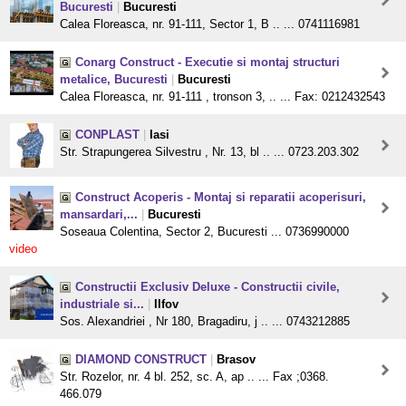
Bucuresti
|
Bucuresti
Calea Floreasca, nr. 91-111, Sector 1, B .. ... 0741116981
Conarg Construct - Executie si montaj structuri
metalice, Bucuresti
|
Bucuresti
Calea Floreasca, nr. 91-111 , tronson 3, .. ... Fax: 0212432543
CONPLAST
|
Iasi
Str. Strapungerea Silvestru , Nr. 13, bl .. ... 0723.203.302
Construct Acoperis - Montaj si reparatii acoperisuri,
mansardari,...
|
Bucuresti
Soseaua Colentina, Sector 2, Bucuresti ... 0736990000
video
Constructii Exclusiv Deluxe - Constructii civile,
industriale si...
|
Ilfov
Sos. Alexandriei , Nr 180, Bragadiru, j .. ... 0743212885
DIAMOND CONSTRUCT
|
Brasov
Str. Rozelor, nr. 4 bl. 252, sc. A, ap .. ... Fax ;0368.
466.079