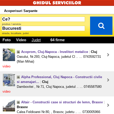
Acoperisuri Sarpante
produs / serviciu
strada, localitate, judet
Foto
Video
Judet
64 firme
Acoprom, Cluj-Napoca - Invelitori metalice
|
Cluj
Oasului, Nr.293, Cluj-Napoca, judetul Cl .. ... 0743592731
(Man Mihai)
video
Alpha Professional, Cluj Napoca - Constructii civile
si amenajari...
|
Cluj
Dambovitei , Nr.71, Cluj Napoca, judetul .. ... 0745587580
video
Altair - Constructii case si structuri de lemn, Brasov
|
Brasov
Calea Feldioarei Nr.80, , Brasov, judetu .. ... 0730005966