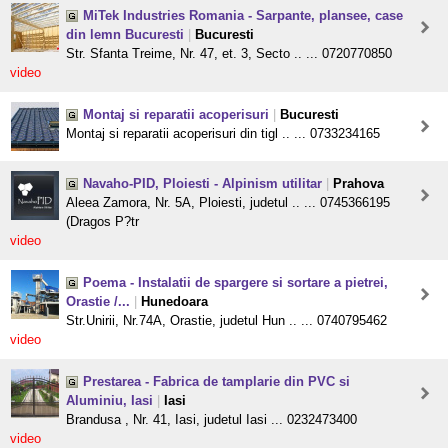
MiTek Industries Romania - Sarpante, plansee, case
din lemn Bucuresti
|
Bucuresti
Str. Sfanta Treime, Nr. 47, et. 3, Secto .. ... 0720770850
video
Montaj si reparatii acoperisuri
|
Bucuresti
Montaj si reparatii acoperisuri din tigl .. ... 0733234165
Navaho-PID, Ploiesti - Alpinism utilitar
|
Prahova
Aleea Zamora, Nr. 5A, Ploiesti, judetul .. ... 0745366195
(Dragos P?tr
video
Poema - Instalatii de spargere si sortare a pietrei,
Orastie /...
|
Hunedoara
Str.Unirii, Nr.74A, Orastie, judetul Hun .. ... 0740795462
video
Prestarea - Fabrica de tamplarie din PVC si
Aluminiu, Iasi
|
Iasi
Brandusa , Nr. 41, Iasi, judetul Iasi ... 0232473400
video