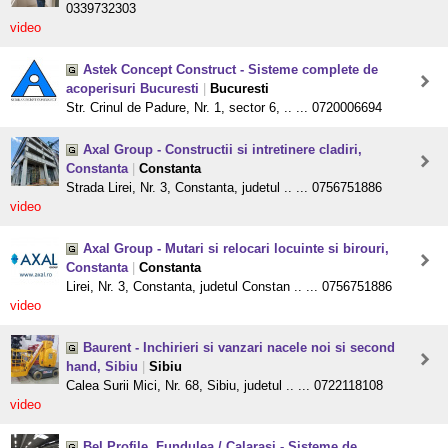
0339732303
video
Astek Concept Construct - Sisteme complete de
acoperisuri Bucuresti
|
Bucuresti
Str. Crinul de Padure, Nr. 1, sector 6, .. ... 0720006694
Axal Group - Constructii si intretinere cladiri,
Constanta
|
Constanta
Strada Lirei, Nr. 3, Constanta, judetul .. ... 0756751886
video
Axal Group - Mutari si relocari locuinte si birouri,
Constanta
|
Constanta
Lirei, Nr. 3, Constanta, judetul Constan .. ... 0756751886
video
Baurent - Inchirieri si vanzari nacele noi si second
hand, Sibiu
|
Sibiu
Calea Surii Mici, Nr. 68, Sibiu, judetul .. ... 0722118108
video
Bel Profile, Fundulea / Calarasi - Sisteme de