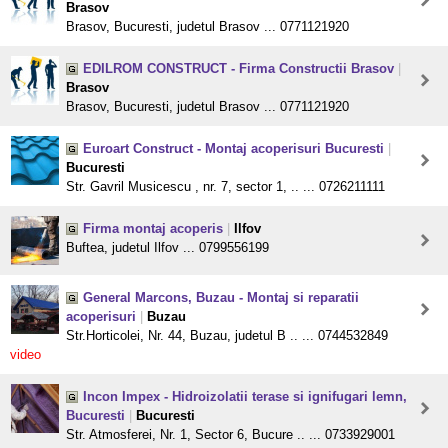
Brasov
Brasov, Bucuresti, judetul Brasov ... 0771121920
EDILROM CONSTRUCT - Firma Constructii Brasov
|
Brasov
Brasov, Bucuresti, judetul Brasov ... 0771121920
Euroart Construct - Montaj acoperisuri Bucuresti
|
Bucuresti
Str. Gavril Musicescu , nr. 7, sector 1, .. ... 0726211111
Firma montaj acoperis
|
Ilfov
Buftea, judetul Ilfov ... 0799556199
General Marcons, Buzau - Montaj si reparatii
acoperisuri
|
Buzau
Str.Horticolei, Nr. 44, Buzau, judetul B .. ... 0744532849
video
Incon Impex - Hidroizolatii terase si ignifugari lemn,
Bucuresti
|
Bucuresti
Str. Atmosferei, Nr. 1, Sector 6, Bucure .. ... 0733929001