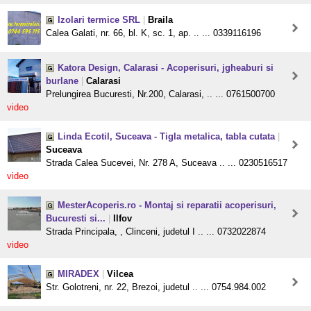
Izolari termice SRL
|
Braila
Calea Galati, nr. 66, bl. K, sc. 1, ap. .. ... 0339116196
Katora Design, Calarasi - Acoperisuri, jgheaburi si
burlane
|
Calarasi
Prelungirea Bucuresti, Nr.200, Calarasi, .. ... 0761500700
video
Linda Ecotil, Suceava - Tigla metalica, tabla cutata
|
Suceava
Strada Calea Sucevei, Nr. 278 A, Suceava .. ... 0230516517
video
MesterAcoperis.ro - Montaj si reparatii acoperisuri,
Bucuresti si...
|
Ilfov
Strada Principala, , Clinceni, judetul I .. ... 0732022874
video
MIRADEX
|
Vilcea
Str. Golotreni, nr. 22, Brezoi, judetul .. ... 0754.984.002