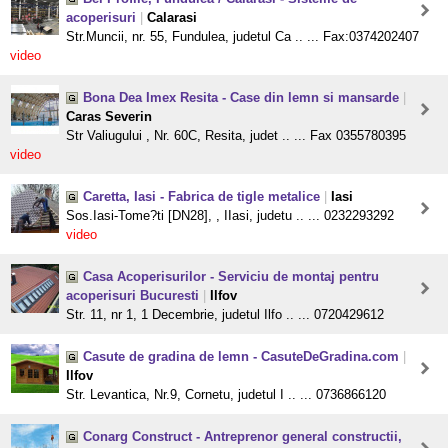
acoperisuri
|
Calarasi
Str.Muncii, nr. 55, Fundulea, judetul Ca .. ... Fax:0374202407
video
Bona Dea Imex Resita - Case din lemn si mansarde
|
Caras Severin
Str Valiugului , Nr. 60C, Resita, judet .. ... Fax 0355780395
video
Caretta, Iasi - Fabrica de tigle metalice
|
Iasi
Sos.Iasi-Tome?ti [DN28], , IIasi, judetu .. ... 0232293292
video
Casa Acoperisurilor - Serviciu de montaj pentru
acoperisuri Bucuresti
|
Ilfov
Str. 11, nr 1, 1 Decembrie, judetul Ilfo .. ... 0720429612
Casute de gradina de lemn - CasuteDeGradina.com
|
Ilfov
Str. Levantica, Nr.9, Cornetu, judetul I .. ... 0736866120
Conarg Construct - Antreprenor general constructii,