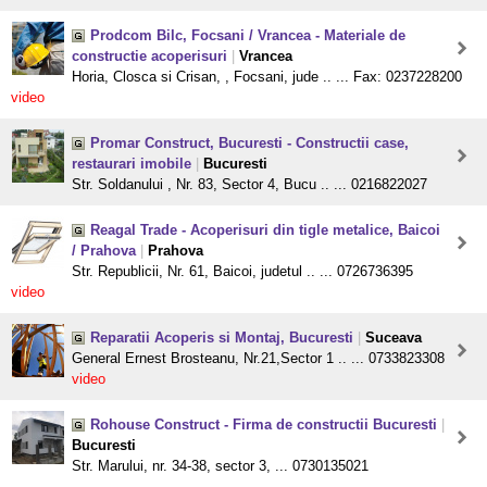
Prodcom Bilc, Focsani / Vrancea - Materiale de
constructie acoperisuri
|
Vrancea
Horia, Closca si Crisan, , Focsani, jude .. ... Fax: 0237228200
video
Promar Construct, Bucuresti - Constructii case,
restaurari imobile
|
Bucuresti
Str. Soldanului , Nr. 83, Sector 4, Bucu .. ... 0216822027
Reagal Trade - Acoperisuri din tigle metalice, Baicoi
/ Prahova
|
Prahova
Str. Republicii, Nr. 61, Baicoi, judetul .. ... 0726736395
video
Reparatii Acoperis si Montaj, Bucuresti
|
Suceava
General Ernest Brosteanu, Nr.21,Sector 1 .. ... 0733823308
video
Rohouse Construct - Firma de constructii Bucuresti
|
Bucuresti
Str. Marului, nr. 34-38, sector 3, ... 0730135021