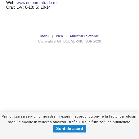
Web:
www.comaromtrade.ro
Orar: L-V: 8-18; S: 10-14
Mobil
|
Web
|
Anuntul Telefonic
Copyright © GHIDUL SERVICIILOR 2026
Prin utilizarea serviciilor noastre, iti exprimi acordul cu privire la faptul ca folosim
module cookie in vederea analizarii traficului si a furnizarii de publicitate.
0762278XXX
Trimite mesaj privat
- vezi telefon -