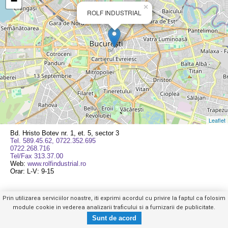
−
×
ROLF INDUSTRIAL
Leaflet
Bd. Hristo Botev nr. 1, et. 5, sector 3
Tel. 589.45.62, 0722.352.695
0722.268.716
Tel/Fax 313.37.00
Web:
www.rolfindustrial.ro
Orar: L-V: 9-15
Prin utilizarea serviciilor noastre, iti exprimi acordul cu privire la faptul ca folosim
module cookie in vederea analizarii traficului si a furnizarii de publicitate.
Tel. 589.45.62,
Trimite mesaj privat
Mobil
|
Web
|
Anuntul Telefonic
0722.352.XXX
Copyright © GHIDUL SERVICIILOR 2026