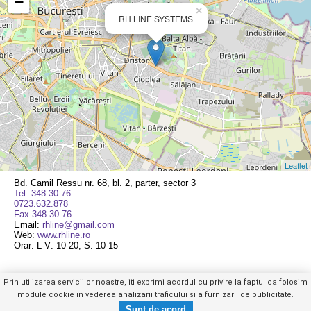
−
×
RH LINE SYSTEMS
Leaflet
Bd. Camil Ressu nr. 68, bl. 2, parter, sector 3
Tel. 348.30.76
0723.632.878
Fax 348.30.76
Email:
rhline@gmail.com
Web:
www.rhline.ro
Orar: L-V: 10-20; S: 10-15
Prin utilizarea serviciilor noastre, iti exprimi acordul cu privire la faptul ca folosim
module cookie in vederea analizarii traficului si a furnizarii de publicitate.
Tel. 348.30.76
Trimite mesaj privat
Mobil
|
Web
|
Anuntul Telefonic