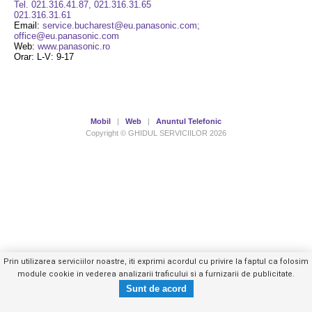
Tel. 021.316.41.87, 021.316.31.65
021.316.31.61
Email:
service.bucharest@eu.panasonic.com;
office@eu.panasonic.com
Web:
www.panasonic.ro
Orar: L-V: 9-17
Mobil
|
Web
|
Anuntul Telefonic
Copyright © GHIDUL SERVICIILOR 2026
Prin utilizarea serviciilor noastre, iti exprimi acordul cu privire la faptul ca folosim
module cookie in vederea analizarii traficului si a furnizarii de publicitate.
Tel. 021.316.41.87,
Trimite mesaj privat
021.316.31.65
- vezi telefon -