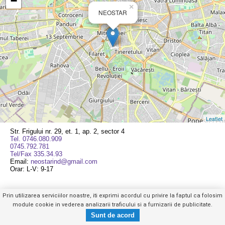
−
×
NEOSTAR
Leaflet
Str. Frigului nr. 29, et. 1, ap. 2, sector 4
Tel. 0746.080.909
0745.792.781
Tel/Fax 335.34.93
Email:
neostarind@gmail.com
Orar: L-V: 9-17
Prin utilizarea serviciilor noastre, iti exprimi acordul cu privire la faptul ca folosim
module cookie in vederea analizarii traficului si a furnizarii de publicitate.
Tel. 0746.080.XXX
Trimite mesaj privat
Mobil
|
Web
|
Anuntul Telefonic
- vezi telefon -
Copyright © GHIDUL SERVICIILOR 2026