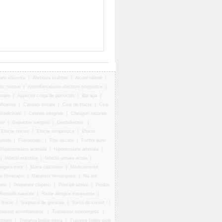
are eficienta
|
Afectiuni multiple
|
Alcool rafinat
|
tic natural
|
Antiinflamatoare afectiuni ortopedice
|
rioare
|
Aspectul coaja de portocala
|
Bai apa
|
uficiente
|
Cavitatii bucale
|
Ceai de fructe
|
Ceai
 medicinale
|
Cereale integrale
|
Cheaguri naturale
ire
|
Depurativ sanguin
|
Deshidratare
|
Efecte nocive
|
Efecte terapeutice
|
Efecte
ltatii
|
Flavonoide
|
Flori uscate
|
Forma aurei
Hipertensiune arteriala
|
Hipotensiune arteriala
|
|
Infectii micotice
|
Infectii urinare acute
|
ingura sare
|
Masa calculator
|
Medicamente
e fitoterapie
|
Naturiste homeopatie
|
Nu are
ate
|
Preparate ciuperci
|
Principii active
|
Produs
Remedii naturale
|
Rinite alergice tratamente
|
 fructe
|
Surplusul de greutate
|
Sursa de curent
|
tament antiinflamator
|
Tratament bioenergetic
|
itatii
|
Tratarea bolilor inima
|
Tratarea bolilor pielii