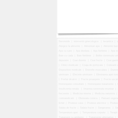
flavonoide
|
interventii ginecologice
|
levantica
|
u
Alergice la alimente
|
Alimentari apa
|
Alimente baz
Apa cu sare
|
Apa distilata
|
Apa fierbinte
|
Apa in
Baie cu cada
|
Baie fierbinte
|
Bolilor sistemului uri
depurativ
|
Ceai diuretic
|
Ceai fructe
|
Ceai gastr
|
Clinici medicale
|
Coaja de portocala
|
Coloranti 
Dispozitive medicale
|
Distrofie musculara
|
Durere
uimitoare
|
Efectele uimitoare
|
Eliminarea apei toxi
|
Fosfat dicalcic
|
Fructe proaspete
|
Fructe uscat
Homeopatie consultatii
|
Homeopatie tratamente
|
Insuficienta renala
|
Intarirea sistemului imunitar
|
frecvente
|
Medicina interna
|
Medicina naturista
|
contraindicatii
|
Oboseala cronica
|
Pamant vegeta
lichid
|
Produse casa
|
Produse electrice
|
Produse
Salata de fructe
|
Salata fructe
|
Sangerarea
|
Sa
Temperatura apei
|
Temperatura corpului
|
Terapii
Tratament cu antibiotic
|
Tratamente alternative
|