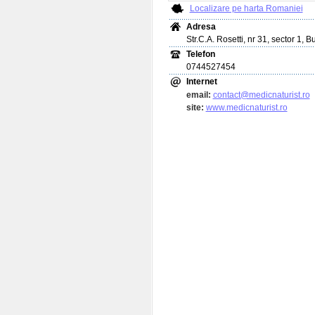
Localizare pe harta Romaniei
Adresa
Str.C.A. Rosetti, nr 31, sector 1, B
Telefon
0744527454
Internet
email:
contact@medicnaturist.ro
site:
www.medicnaturist.ro