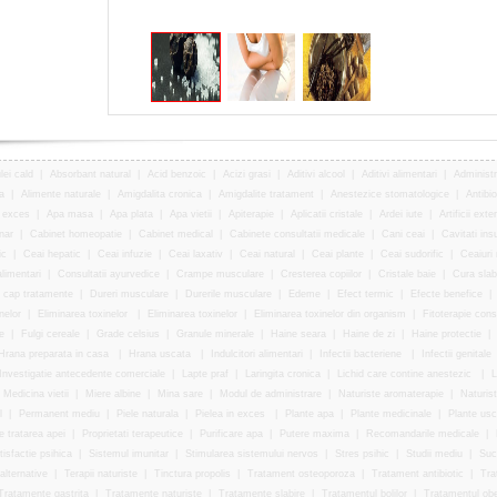
lei cald
|
Absorbant natural
|
Acid benzoic
|
Acizi grasi
|
Aditivi alcool
|
Aditivi alimentari
|
Administr
a
|
Alimente naturale
|
Amigdalita cronica
|
Amigdalite tratament
|
Anestezice stomatologice
|
Antibio
 exces
|
Apa masa
|
Apa plata
|
Apa vietii
|
Apiterapie
|
Aplicatii cristale
|
Ardei iute
|
Artificii exte
nar
|
Cabinet homeopatie
|
Cabinet medical
|
Cabinete consultatii medicale
|
Cani ceai
|
Cavitati ins
ic
|
Ceai hepatic
|
Ceai infuzie
|
Ceai laxativ
|
Ceai natural
|
Ceai plante
|
Ceai sudorific
|
Ceaiuri
alimentari
|
Consultatii ayurvedice
|
Crampe musculare
|
Cresterea copiilor
|
Cristale baie
|
Cura slab
 cap tratamente
|
Dureri musculare
|
Durerile musculare
|
Edeme
|
Efect termic
|
Efecte benefice
|
nelor
|
Eliminarea toxinelor
|
Eliminarea toxinelor
|
Eliminarea toxinelor din organism
|
Fitoterapie consu
e
|
Fulgi cereale
|
Grade celsius
|
Granule minerale
|
Haine seara
|
Haine de zi
|
Haine protectie
|
Hrana preparata in casa
|
Hrana uscata
|
Indulcitori alimentari
|
Infectii bacteriene
|
Infectii genitale
Investigatie antecedente comerciale
|
Lapte praf
|
Laringita cronica
|
Lichid care contine anestezic
|
L
Medicina vietii
|
Miere albine
|
Mina sare
|
Modul de administrare
|
Naturiste aromaterapie
|
Naturist
l
|
Permanent mediu
|
Piele naturala
|
Pielea in exces
|
Plante apa
|
Plante medicinale
|
Plante usc
 tratarea apei
|
Proprietati terapeutice
|
Purificare apa
|
Putere maxima
|
Recomandarile medicale
|
tisfactie psihica
|
Sistemul imunitar
|
Stimularea sistemului nervos
|
Stres psihic
|
Studii mediu
|
Suc
 alternative
|
Terapii naturiste
|
Tinctura propolis
|
Tratament osteoporoza
|
Tratament antibiotic
|
Tra
Tratamente gastrita
|
Tratamente naturiste
|
Tratamente slabire
|
Tratamentul bolilor
|
Tratamentul obez