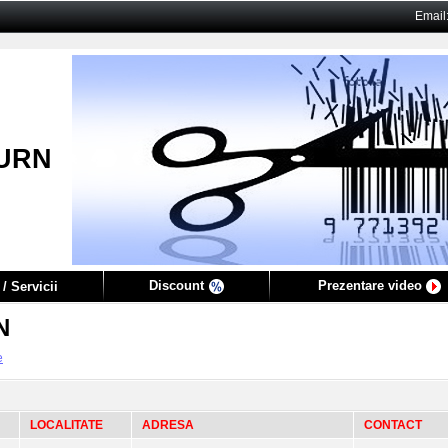
Email
URN
Discount
Prezentare video
/ Servicii
N
e
LOCALITATE
ADRESA
CONTACT