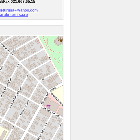
Tel/Fax 021.667.65.15
leturnsa@yahoo.com
rale-turn-sa.ro