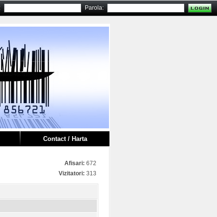
:
Parola:
Contact / Harta
Afisari:
672
Vizitatori:
313