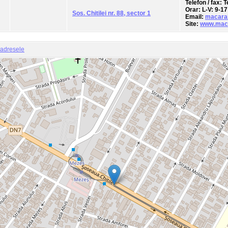
Telefon / fax
: 
Orar
: L-V: 9-17
Sos. Chitilei nr. 88, sector 1
Email
:
macara
Site
:
www.maca
 adresele