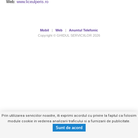
Web:
www.liceulperis.ro
Mobil
|
Web
|
Anuntul Telefonic
Copyright © GHIDUL SERVICIILOR 2026
Prin utilizarea serviciilor noastre, iti exprimi acordul cu privire la faptul ca folosim
module cookie in vederea analizarii traficului si a furnizarii de publicitate.
0212670XXX
Trimite mesaj privat
- vezi telefon -