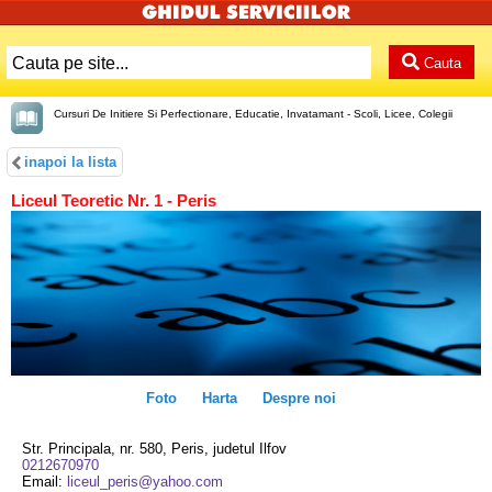
Cauta
Cursuri De Initiere Si Perfectionare, Educatie, Invatamant - Scoli, Licee, Colegii
inapoi la lista
Liceul Teoretic Nr. 1 - Peris
Foto
Harta
Despre noi
Str. Principala, nr. 580, Peris, judetul Ilfov
0212670970
Email:
liceul_peris@yahoo.com