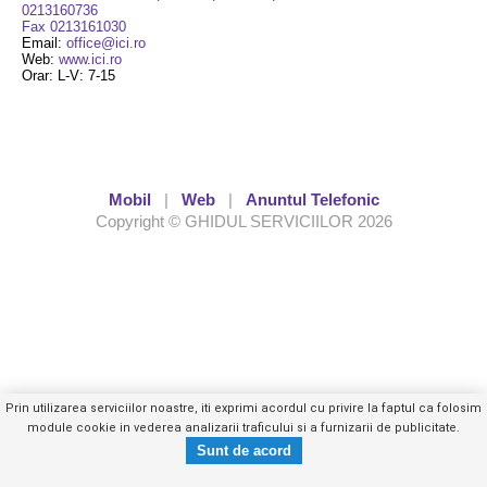
0213160736
Fax 0213161030
Email:
office@ici.ro
Web:
www.ici.ro
Orar: L-V: 7-15
Mobil
|
Web
|
Anuntul Telefonic
Copyright © GHIDUL SERVICIILOR 2026
Prin utilizarea serviciilor noastre, iti exprimi acordul cu privire la faptul ca folosim
module cookie in vederea analizarii traficului si a furnizarii de publicitate.
0213160XXX
Trimite mesaj privat
- vezi telefon -