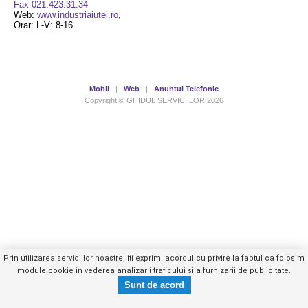
Fax 021.423.31.34
Web:
www.industriaiutei.ro
,
Orar: L-V: 8-16
Mobil
|
Web
|
Anuntul Telefonic
Copyright © GHIDUL SERVICIILOR 2026
Prin utilizarea serviciilor noastre, iti exprimi acordul cu privire la faptul ca folosim
module cookie in vederea analizarii traficului si a furnizarii de publicitate.
021.423.11.62
Trimite mesaj privat
- vezi telefon -