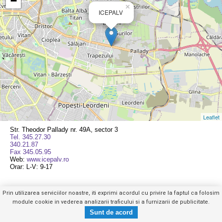
−
×
ICEPALV
Leaflet
Str. Theodor Pallady nr. 49A, sector 3
Tel. 345.27.30
340.21.87
Fax 345.05.95
Web:
www.icepalv.ro
Orar: L-V: 9-17
Prin utilizarea serviciilor noastre, iti exprimi acordul cu privire la faptul ca folosim
module cookie in vederea analizarii traficului si a furnizarii de publicitate.
Tel. 345.27.30
Trimite mesaj privat
Mobil
|
Web
|
Anuntul Telefonic
- vezi telefon -
Copyright © GHIDUL SERVICIILOR 2026